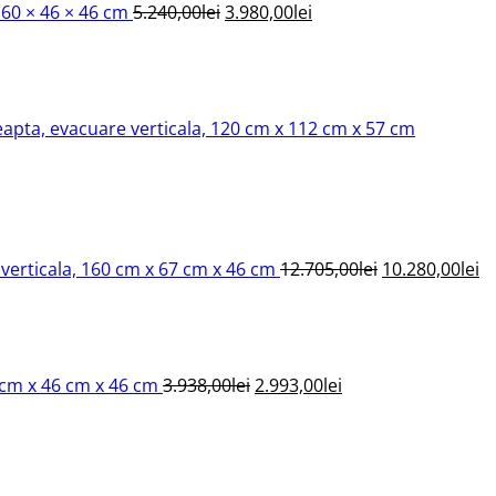
160 × 46 × 46 cm
5.240,00
lei
3.980,00
lei
5.240,00lei.
eapta, evacuare verticala, 120 cm x 112 cm x 57 cm
Prețul
Pr
inițial
c
a
es
fost:
10
verticala, 160 cm x 67 cm x 46 cm
12.705,00
lei
10.280,00
lei
12.705,00lei.
Prețul
Prețul
inițial
curent
a
este:
fost:
2.993,00lei.
0 cm x 46 cm x 46 cm
3.938,00
lei
2.993,00
lei
3.938,00lei.
Prețul
curent