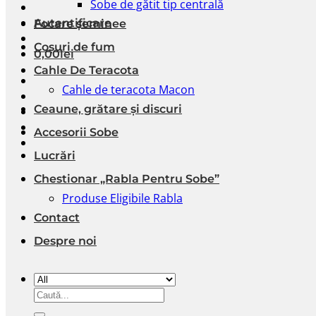
Sobe de gătit tip centrală
Autentificare
Focare șeminee
Coșuri de fum
0,00
lei
Cahle De Teracota
Cahle de teracota Macon
Ceaune, grătare și discuri
Accesorii Sobe
Lucrări
Chestionar „Rabla Pentru Sobe”
Produse Eligibile Rabla
Contact
Despre noi
Caută
după: