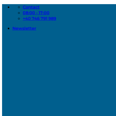
Skip
Contact
to
08:00 - 17:00
content
+40 746 791 989
Newsletter