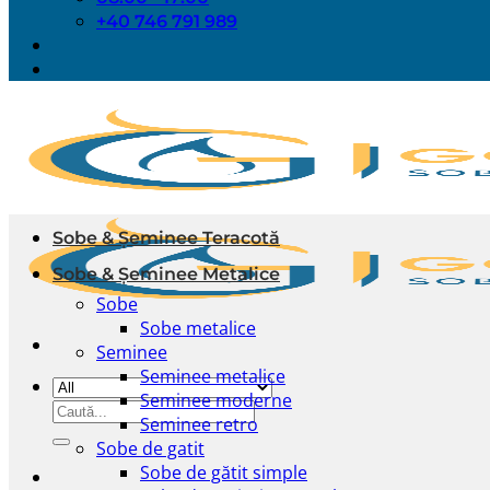
+40 746 791 989
Sobe & Șeminee Teracotă
Sobe & Șeminee Metalice
Sobe
Sobe metalice
Seminee
Seminee metalice
Seminee moderne
Caută
Seminee retro
după:
Sobe de gatit
Sobe de gătit simple