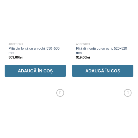
ACCESORII
ACCESORII
Plită din fontă cu un ochi, 530×530
Plită din fontă cu un ochi, 520×520
mm
mm
809,00
lei
919,00
lei
ADAUGĂ ÎN COȘ
ADAUGĂ ÎN COȘ
Adaugă
Adaugă
Favorit
Favorit