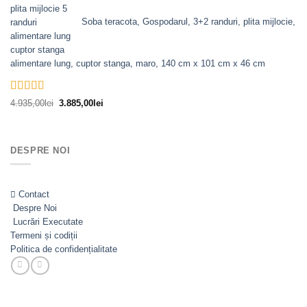
a
este:
fost:
3.560,00lei.
Soba teracota, Gospodarul, 3+2 randuri, plita mijlocie,
4.610,00lei.
alimentare lung, cuptor stanga, maro, 140 cm x 101 cm x 46 cm
Evaluat la
Prețul
Prețul
4.935,00
lei
3.885,00
lei
5.00
din 5
inițial
curent
a
este:
fost:
3.885,00lei.
DESPRE NOI
4.935,00lei.
Contact
Despre Noi
Lucrări Executate
Termeni și codiții
Politica de confidențialitate