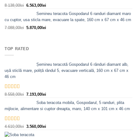
fost:
6.185,00lei.
Prețul
Prețul
8.138,00
lei
6.563,00
lei
7.298,00lei.
inițial
curent
Semineu teracota Gospodarul 6 randuri diamant maro
a
este:
cu cuptor, usa sticla mare, evacuare la spate, 160 cm x 67 cm x 46 cm
fost:
6.563,00lei.
Prețul
Prețul
7.088,00
lei
5.870,00
lei
8.138,00lei.
inițial
curent
a
este:
fost:
5.870,00lei.
TOP RATED
7.088,00lei.
Șemineu teracotă Gospodarul 6 rânduri diamant alb,
ușă sticlă mare, poliță rândul 5, evacuare verticală, 160 cm x 67 cm x
46 cm
Evaluat la
Prețul
Prețul
8.558,00
lei
7.193,00
lei
5.00
din 5
inițial
curent
Soba teracota mobila, Gospodarul, 5 randuri, plita
a
este:
mijlocie, alimentare si cuptor dreapta, maro, 140 cm x 101 cm x 46 cm
fost:
7.193,00lei.
8.558,00lei.
Evaluat la
Prețul
Prețul
4.610,00
lei
3.560,00
lei
5.00
din 5
inițial
curent