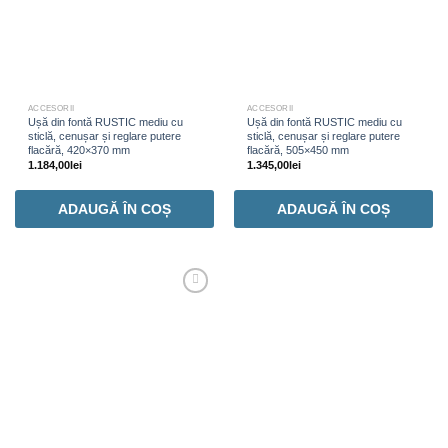
ACCESORII
ACCESORII
Ușă din fontă RUSTIC mediu cu
Ușă din fontă RUSTIC mediu cu
sticlă, cenușar și reglare putere
sticlă, cenușar și reglare putere
flacără, 420×370 mm
flacără, 505×450 mm
1.184,00
lei
1.345,00
lei
ADAUGĂ ÎN COȘ
ADAUGĂ ÎN COȘ
Adaugă
Favorit