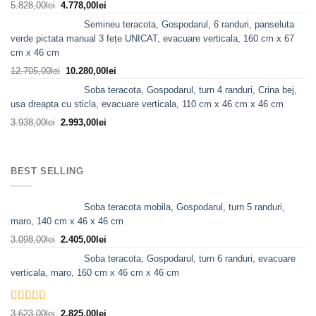
Prețul
Prețul
5.828,00
lei
4.778,00
lei
inițial
curent
Semineu teracota, Gospodarul, 6 randuri, panseluta
a
este:
verde pictata manual 3 fețe UNICAT, evacuare verticala, 160 cm x 67
fost:
4.778,00lei.
cm x 46 cm
5.828,00lei.
Prețul
Prețul
12.705,00
lei
10.280,00
lei
inițial
curent
Soba teracota, Gospodarul, turn 4 randuri, Crina bej,
a
este:
usa dreapta cu sticla, evacuare verticala, 110 cm x 46 cm x 46 cm
fost:
10.280,00lei.
Prețul
Prețul
3.938,00
lei
2.993,00
lei
12.705,00lei.
inițial
curent
a
este:
fost:
2.993,00lei.
BEST SELLING
3.938,00lei.
Soba teracota mobila, Gospodarul, turn 5 randuri,
maro, 140 cm x 46 x 46 cm
Prețul
Prețul
3.098,00
lei
2.405,00
lei
inițial
curent
Soba teracota, Gospodarul, turn 6 randuri, evacuare
a
este:
verticala, maro, 160 cm x 46 cm x 46 cm
fost:
2.405,00lei.
3.098,00lei.
Evaluat la
Prețul
Prețul
3.623,00
lei
2.825,00
lei