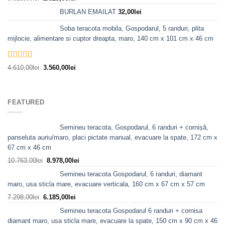
5.00
din 5
inițial
curent
BURLAN EMAILAT
32,00
lei
a
este:
fost:
2.825,00lei.
Soba teracota mobila, Gospodarul, 5 randuri, plita
3.623,00lei.
mijlocie, alimentare si cuptor dreapta, maro, 140 cm x 101 cm x 46 cm
Evaluat la
Prețul
Prețul
4.610,00
lei
3.560,00
lei
5.00
din 5
inițial
curent
a
este:
fost:
3.560,00lei.
FEATURED
4.610,00lei.
Semineu teracota, Gospodarul, 6 randuri + cornișă,
panseluta auriu/maro, placi pictate manual, evacuare la spate, 172 cm x
67 cm x 46 cm
Prețul
Prețul
10.763,00
lei
8.978,00
lei
inițial
curent
Semineu teracota Gospodarul, 6 randuri, diamant
a
este:
maro, usa sticla mare, evacuare verticala, 160 cm x 67 cm x 57 cm
fost:
8.978,00lei.
Prețul
Prețul
7.298,00
lei
6.185,00
lei
10.763,00lei.
inițial
curent
Semineu teracota Gospodarul 6 randuri + cornisa
a
este:
diamant maro, usa sticla mare, evacuare la spate, 150 cm x 90 cm x 46