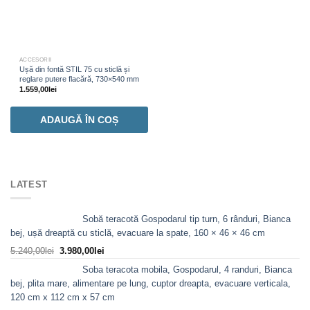
ACCESORII
Ușă din fontă STIL 75 cu sticlă și
reglare putere flacără, 730×540 mm
1.559,00
lei
ADAUGĂ ÎN COȘ
LATEST
Sobă teracotă Gospodarul tip turn, 6 rânduri, Bianca
bej, ușă dreaptă cu sticlă, evacuare la spate, 160 × 46 × 46 cm
Prețul
Prețul
5.240,00
lei
3.980,00
lei
inițial
curent
Soba teracota mobila, Gospodarul, 4 randuri, Bianca
a
este:
bej, plita mare, alimentare pe lung, cuptor dreapta, evacuare verticala,
fost:
3.980,00lei.
120 cm x 112 cm x 57 cm
5.240,00lei.