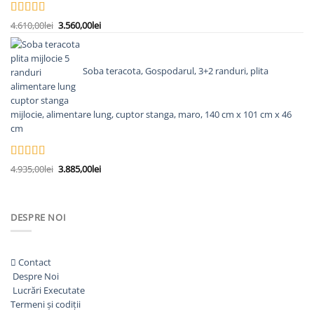
8.558,00lei.
Evaluat la
Prețul
Prețul
4.610,00
lei
3.560,00
lei
5.00
din 5
inițial
curent
a
este:
fost:
3.560,00lei.
Soba teracota, Gospodarul, 3+2 randuri, plita
4.610,00lei.
mijlocie, alimentare lung, cuptor stanga, maro, 140 cm x 101 cm x 46
cm
Evaluat la
Prețul
Prețul
4.935,00
lei
3.885,00
lei
5.00
din 5
inițial
curent
a
este:
fost:
3.885,00lei.
DESPRE NOI
4.935,00lei.
Contact
Despre Noi
Lucrări Executate
Termeni și codiții