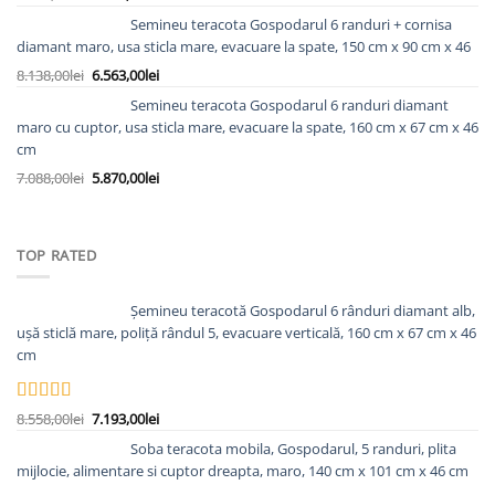
10.763,00lei.
inițial
curent
Semineu teracota Gospodarul 6 randuri + cornisa
a
este:
diamant maro, usa sticla mare, evacuare la spate, 150 cm x 90 cm x 46
fost:
6.185,00lei.
Prețul
Prețul
8.138,00
lei
6.563,00
lei
7.298,00lei.
inițial
curent
Semineu teracota Gospodarul 6 randuri diamant
a
este:
maro cu cuptor, usa sticla mare, evacuare la spate, 160 cm x 67 cm x 46
fost:
6.563,00lei.
cm
8.138,00lei.
Prețul
Prețul
7.088,00
lei
5.870,00
lei
inițial
curent
a
este:
fost:
5.870,00lei.
TOP RATED
7.088,00lei.
Șemineu teracotă Gospodarul 6 rânduri diamant alb,
ușă sticlă mare, poliță rândul 5, evacuare verticală, 160 cm x 67 cm x 46
cm
Evaluat la
Prețul
Prețul
8.558,00
lei
7.193,00
lei
5.00
din 5
inițial
curent
Soba teracota mobila, Gospodarul, 5 randuri, plita
a
este:
mijlocie, alimentare si cuptor dreapta, maro, 140 cm x 101 cm x 46 cm
fost:
7.193,00lei.