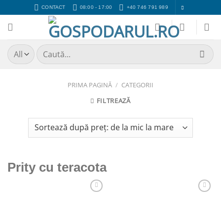
Skip
CONTACT
08:00 - 17:00
+40 746 791 989
to
content
Caută
după:
PRIMA PAGINĂ
/
CATEGORII
FILTREAZĂ
Prity cu teracota
Adaugă
Adaugă
Favorit
Favorit