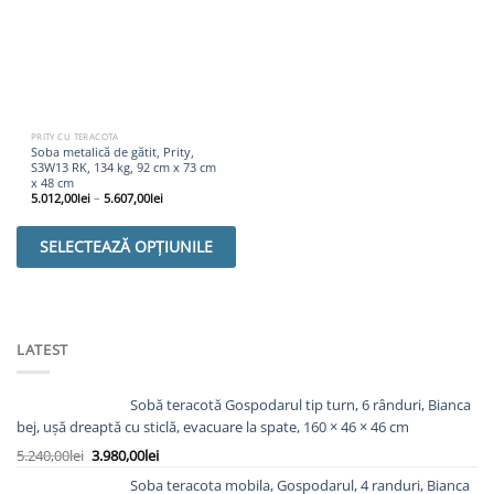
PRITY CU TERACOTA
Soba metalică de gătit, Prity,
S3W13 RK, 134 kg, 92 cm x 73 cm
x 48 cm
5.012,00
lei
–
5.607,00
lei
SELECTEAZĂ OPȚIUNILE
LATEST
Sobă teracotă Gospodarul tip turn, 6 rânduri, Bianca
bej, ușă dreaptă cu sticlă, evacuare la spate, 160 × 46 × 46 cm
Prețul
Prețul
5.240,00
lei
3.980,00
lei
inițial
curent
Soba teracota mobila, Gospodarul, 4 randuri, Bianca