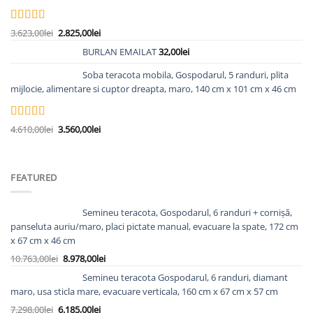
fost:
2.405,00lei.
3.098,00lei.
Evaluat la
Prețul
Prețul
3.623,00
lei
2.825,00
lei
5.00
din 5
inițial
curent
BURLAN EMAILAT
32,00
lei
a
este:
fost:
2.825,00lei.
Soba teracota mobila, Gospodarul, 5 randuri, plita
3.623,00lei.
mijlocie, alimentare si cuptor dreapta, maro, 140 cm x 101 cm x 46 cm
Evaluat la
Prețul
Prețul
4.610,00
lei
3.560,00
lei
5.00
din 5
inițial
curent
a
este:
fost:
3.560,00lei.
FEATURED
4.610,00lei.
Semineu teracota, Gospodarul, 6 randuri + cornișă,
panseluta auriu/maro, placi pictate manual, evacuare la spate, 172 cm
x 67 cm x 46 cm
Prețul
Prețul
10.763,00
lei
8.978,00
lei
inițial
curent
Semineu teracota Gospodarul, 6 randuri, diamant
a
este:
maro, usa sticla mare, evacuare verticala, 160 cm x 67 cm x 57 cm
fost:
8.978,00lei.
Prețul
Prețul
7.298,00
lei
6.185,00
lei