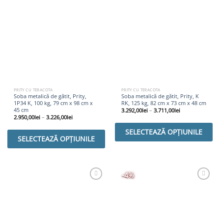
PRITY CU TERACOTA
PRITY CU TERACOTA
Soba metalică de gătit, Prity,
Soba metalică de gătit, Prity, K
1P34 K, 100 kg, 79 cm x 98 cm x
RK, 125 kg, 82 cm x 73 cm x 48 cm
45 cm
3.292,00
lei
–
3.711,00
lei
2.950,00
lei
–
3.226,00
lei
SELECTEAZĂ OPȚIUNILE
SELECTEAZĂ OPȚIUNILE
-4%
Adaugă
Adaugă
Favorit
Favorit