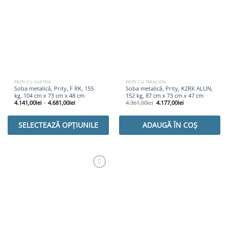
PRITY CU CUPTOR
PRITY CU TERACOTA
Soba metalică, Prity, F RK, 155
Soba metalică, Prity, K2RK ALUN,
kg, 104 cm x 73 cm x 48 cm
152 kg, 87 cm x 73 cm x 47 cm
Prețul
Prețul
4.141,00
lei
–
4.681,00
lei
4.361,00
lei
4.177,00
lei
inițial
curent
a
este:
fost:
4.177,00lei.
4.361,00lei.
SELECTEAZĂ OPȚIUNILE
ADAUGĂ ÎN COȘ
Adaugă
Favorit