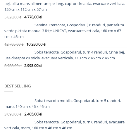
a
este:
bej, plita mare, alimentare pe lung, cuptor dreapta, evacuare verticala,
fost:
3.980,00lei.
120 cm x 112 cm x 57 cm
5.240,00lei.
Prețul
Prețul
5.828,00
lei
4.778,00
lei
inițial
curent
Semineu teracota, Gospodarul, 6 randuri, panseluta
a
este:
verde pictata manual 3 fețe UNICAT, evacuare verticala, 160 cm x 67
fost:
4.778,00lei.
cm x 46 cm
5.828,00lei.
Prețul
Prețul
12.705,00
lei
10.280,00
lei
inițial
curent
Soba teracota, Gospodarul, turn 4 randuri, Crina bej,
a
este:
usa dreapta cu sticla, evacuare verticala, 110 cm x 46 cm x 46 cm
fost:
10.280,00lei.
Prețul
Prețul
3.938,00
lei
2.993,00
lei
12.705,00lei.
inițial
curent
a
este:
fost:
2.993,00lei.
BEST SELLING
3.938,00lei.
Soba teracota mobila, Gospodarul, turn 5 randuri,
maro, 140 cm x 46 x 46 cm
Prețul
Prețul
3.098,00
lei
2.405,00
lei
inițial
curent
Soba teracota, Gospodarul, turn 6 randuri, evacuare
a
este:
verticala, maro, 160 cm x 46 cm x 46 cm