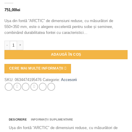
751,00
lei
Ușa din fontă “ARCTIC” de dimensiuni reduse, cu măsurători de
550×350 mm, este o alegere excelentă pentru sobe și seminee,
combinând durabilitatea fontei cu caracteristici…
Cantitate Ușă din fontă ARCTIC mic cu sticlă, cenușar și reglare putere fl
ADAUGĂ ÎN COȘ
CERE MAI MULTE INFORMAȚII
SKU:
0634474195476
Categorie:
Accesorii
DESCRIERE
INFORMAȚII SUPLIMENTARE
Ușa din fontă “ARCTIC” de dimensiuni reduse, cu măsurători de