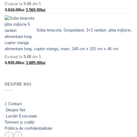
Evaluat la
5.00
din 5
8.558,00lei.
Prețul
Prețul
4.610,00
lei
3.560,00
lei
inițial
curent
a
este:
fost:
3.560,00lei.
Soba teracota, Gospodarul, 3+2 randuri, plita mijlocie,
4.610,00lei.
alimentare lung, cuptor stanga, maro, 140 cm x 101 cm x 46 cm
Evaluat la
5.00
din 5
Prețul
Prețul
4.935,00
lei
3.885,00
lei
inițial
curent
a
este:
fost:
3.885,00lei.
DESPRE NOI
4.935,00lei.
Contact
Despre Noi
Lucrări Executate
Termeni și codiții
Politica de confidențialitate