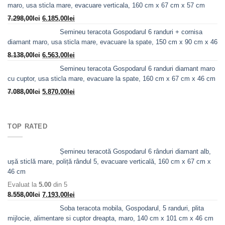
a
este:
maro, usa sticla mare, evacuare verticala, 160 cm x 67 cm x 57 cm
fost:
8.978,00lei.
Prețul
Prețul
7.298,00
lei
6.185,00
lei
10.763,00lei.
inițial
curent
Semineu teracota Gospodarul 6 randuri + cornisa
a
este:
diamant maro, usa sticla mare, evacuare la spate, 150 cm x 90 cm x 46
fost:
6.185,00lei.
Prețul
Prețul
8.138,00
lei
6.563,00
lei
7.298,00lei.
inițial
curent
Semineu teracota Gospodarul 6 randuri diamant maro
a
este:
cu cuptor, usa sticla mare, evacuare la spate, 160 cm x 67 cm x 46 cm
fost:
6.563,00lei.
Prețul
Prețul
7.088,00
lei
5.870,00
lei
8.138,00lei.
inițial
curent
a
este:
fost:
5.870,00lei.
TOP RATED
7.088,00lei.
Șemineu teracotă Gospodarul 6 rânduri diamant alb,
ușă sticlă mare, poliță rândul 5, evacuare verticală, 160 cm x 67 cm x
46 cm
Evaluat la
5.00
din 5
Prețul
Prețul
8.558,00
lei
7.193,00
lei
inițial
curent
Soba teracota mobila, Gospodarul, 5 randuri, plita
a
este:
mijlocie, alimentare si cuptor dreapta, maro, 140 cm x 101 cm x 46 cm
fost:
7.193,00lei.