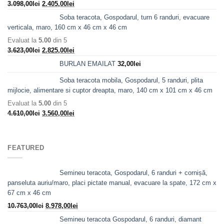
Prețul
Prețul
3.098,00
lei
2.405,00
lei
inițial
curent
Soba teracota, Gospodarul, turn 6 randuri, evacuare
a
este:
verticala, maro, 160 cm x 46 cm x 46 cm
fost:
2.405,00lei.
Evaluat la
5.00
din 5
3.098,00lei.
Prețul
Prețul
3.623,00
lei
2.825,00
lei
inițial
curent
BURLAN EMAILAT
32,00
lei
a
este:
fost:
2.825,00lei.
Soba teracota mobila, Gospodarul, 5 randuri, plita
3.623,00lei.
mijlocie, alimentare si cuptor dreapta, maro, 140 cm x 101 cm x 46 cm
Evaluat la
5.00
din 5
Prețul
Prețul
4.610,00
lei
3.560,00
lei
inițial
curent
a
este:
fost:
3.560,00lei.
FEATURED
4.610,00lei.
Semineu teracota, Gospodarul, 6 randuri + cornișă,
panseluta auriu/maro, placi pictate manual, evacuare la spate, 172 cm x
67 cm x 46 cm
Prețul
Prețul
10.763,00
lei
8.978,00
lei
inițial
curent
Semineu teracota Gospodarul, 6 randuri, diamant