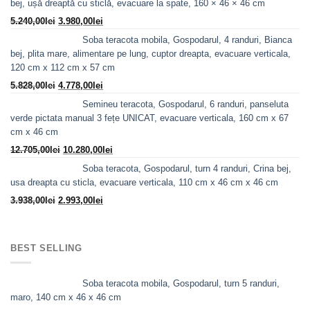
bej, ușă dreaptă cu sticlă, evacuare la spate, 160 × 46 × 46 cm
Prețul
Prețul
5.240,00
lei
3.980,00
lei
inițial
curent
Soba teracota mobila, Gospodarul, 4 randuri, Bianca
a
este:
bej, plita mare, alimentare pe lung, cuptor dreapta, evacuare verticala,
fost:
3.980,00lei.
120 cm x 112 cm x 57 cm
5.240,00lei.
Prețul
Prețul
5.828,00
lei
4.778,00
lei
inițial
curent
Semineu teracota, Gospodarul, 6 randuri, panseluta
a
este:
verde pictata manual 3 fețe UNICAT, evacuare verticala, 160 cm x 67
fost:
4.778,00lei.
cm x 46 cm
5.828,00lei.
Prețul
Prețul
12.705,00
lei
10.280,00
lei
inițial
curent
Soba teracota, Gospodarul, turn 4 randuri, Crina bej,
a
este:
usa dreapta cu sticla, evacuare verticala, 110 cm x 46 cm x 46 cm
fost:
10.280,00lei.
Prețul
Prețul
3.938,00
lei
2.993,00
lei
12.705,00lei.
inițial
curent
a
este:
fost:
2.993,00lei.
BEST SELLING
3.938,00lei.
Soba teracota mobila, Gospodarul, turn 5 randuri,
maro, 140 cm x 46 x 46 cm