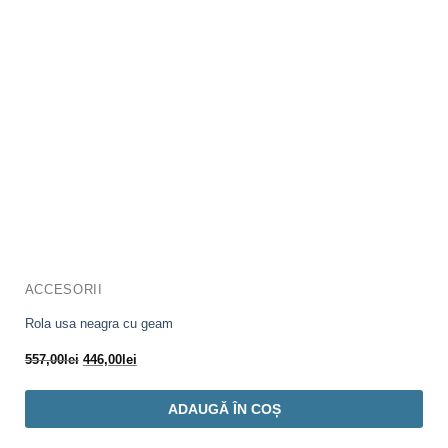
ACCESORII
Rola usa neagra cu geam
Prețul
Prețul
557,00
lei
446,00
lei
inițial
curent
a
este:
ADAUGĂ ÎN COȘ
fost:
446,00lei.
557,00lei.