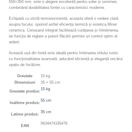
550×350 mm, este o alegere excelentă pentru sobe și seminee,
combinând durabilitatea fontei cu caracteristici moderne.
Echipată cu sticlă termorezistentă, aceasta oferă o vedere clară
asupra focului, sporind astfel eficiența termică și estetica.Miner
ceramica. Cenușarul integrat facilitează curățarea și întreținerea,
iar funcția de reglare a puterii flăcării permite un control optim al
arderii.
Această ușă din fontă este ideală pentru îmbinarea stilului rustic
cu funcționalitatea avansată, aducând eficiență și eleganță oricărui
spațiu de încălzire.
Greutate
15 kg
Dimensiuni
35 × 55 cm
15 kg
Greutate produs:
55 cm
Inaltime produs:
35 cm
Latime produs:
0634474195476
EAN