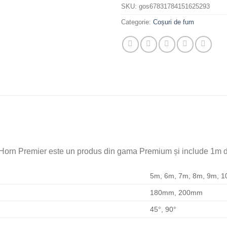
SKU:
gos67831784151625293
Categorie:
Coșuri de fum
orn Premier este un produs din gama Premium și include 1m de 
5m, 6m, 7m, 8m, 9m, 
180mm, 200mm
45°, 90°