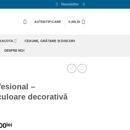
Newsletter
AUTENTIFICARE
0,00
LEI
ERACOTA
CEAUNE, GRĂTARE ȘI DISCURI
DESPRE NOI
esional –
uloare decorativă
00
lei