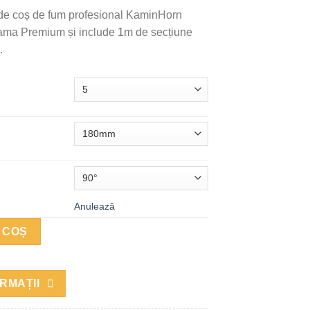
l de coș de fum profesional KaminHorn
gama Premium și include 1m de secțiune
…
Anulează
nal - PremierHORN, culoare decorativă negru
 COȘ
RMAȚII