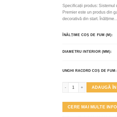
Specificații produs: Sistemu
Premier este un produs din 
decorativă din start. Înălțime
ÎNĂLȚIME COȘ DE FUM (M):
DIAMETRU INTERIOR (MM):
UNGHI RACORD COȘ DE FUM:
Cantitate Coș de fum profesio
ADAUGĂ ÎN
CERE MAI MULTE INFO