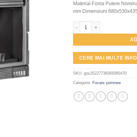
Material Fonta Putere Nomin
mm Dimensiuni 680x530x43
Cantitate Kawmet W2 – 14.4 k
AD
CERE MAI MULTE INFO
SKU:
gos25227738369385470
Categorie:
Focare șeminee