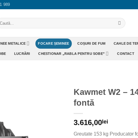
1 989
aută
pă:
INEE METALICE
FOCARE ȘEMINEE
COȘURI DE FUM
CAHLE DE T
OBE
LUCRĂRI
CHESTIONAR „RABLA PENTRU SOBE”
CONTACT
Kawmet W2 – 14
fontă
Adaugă
Favorit
3.616,00
lei
Greutate 153 kg Producator 