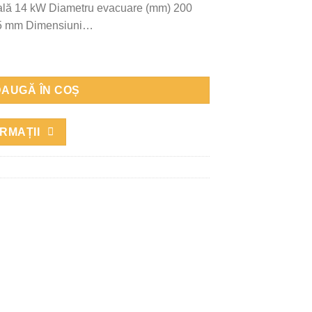
ală 14 kW Diametru evacuare (mm) 200
5 mm Dimensiuni…
W Focar șemineu fontă
AUGĂ ÎN COȘ
RMAȚII