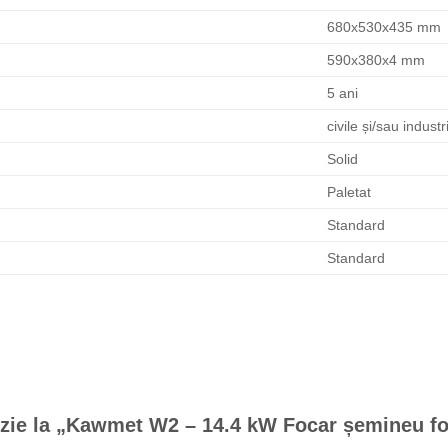
680x530x435 mm
590x380x4 mm
5 ani
civile și/sau industr
Solid
Paletat
Standard
Standard
enzie la „Kawmet W2 – 14.4 kW Focar șemineu f