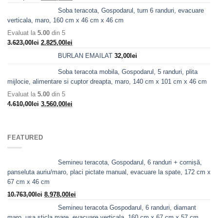
inițial
curent
Soba teracota, Gospodarul, turn 6 randuri, evacuare
a
este:
verticala, maro, 160 cm x 46 cm x 46 cm
fost:
2.405,00lei.
Evaluat la
5.00
din 5
3.098,00lei.
Prețul
Prețul
3.623,00
lei
2.825,00
lei
inițial
curent
BURLAN EMAILAT
32,00
lei
a
este:
fost:
2.825,00lei.
Soba teracota mobila, Gospodarul, 5 randuri, plita
3.623,00lei.
mijlocie, alimentare si cuptor dreapta, maro, 140 cm x 101 cm x 46 cm
Evaluat la
5.00
din 5
Prețul
Prețul
4.610,00
lei
3.560,00
lei
inițial
curent
a
este:
fost:
3.560,00lei.
FEATURED
4.610,00lei.
Semineu teracota, Gospodarul, 6 randuri + cornișă,
panseluta auriu/maro, placi pictate manual, evacuare la spate, 172 cm x
67 cm x 46 cm
Prețul
Prețul
10.763,00
lei
8.978,00
lei
inițial
curent
Semineu teracota Gospodarul, 6 randuri, diamant
a
este:
maro, usa sticla mare, evacuare verticala, 160 cm x 67 cm x 57 cm