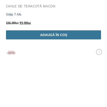
CAHLE DE TERACOTĂ MACON
Stâlp T Alb
Prețul
Prețul
116,00
lei
93,00
lei
inițial
curent
a
este:
ADAUGĂ ÎN COȘ
fost:
93,00lei.
116,00lei.
-20%
Adaugă
Favorit