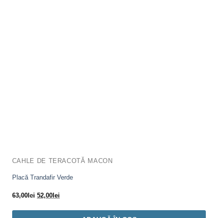
CAHLE DE TERACOTĂ MACON
Placă Trandafir Verde
Prețul
Prețul
63,00
lei
52,00
lei
inițial
curent
a
este: