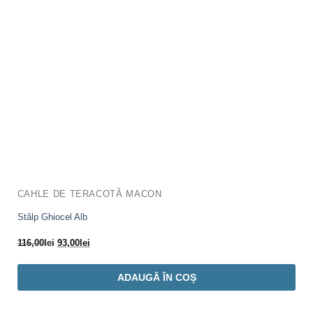
CAHLE DE TERACOTĂ MACON
Stâlp Ghiocel Alb
Prețul
Prețul
116,00
lei
93,00
lei
inițial
curent
a
este:
ADAUGĂ ÎN COȘ
fost:
93,00lei.
116,00lei.