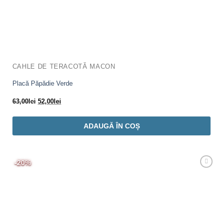
CAHLE DE TERACOTĂ MACON
Placă Păpădie Verde
Prețul
Prețul
63,00
lei
52,00
lei
inițial
curent
a
este:
ADAUGĂ ÎN COȘ
fost:
52,00lei.
63,00lei.
-20%
Adaugă
Favorit