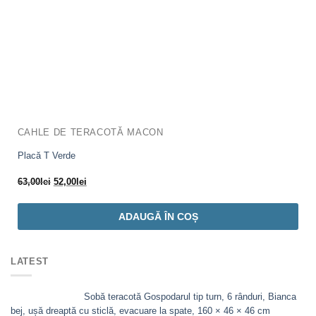
CAHLE DE TERACOTĂ MACON
Placă T Verde
Prețul
Prețul
63,00
lei
52,00
lei
inițial
curent
a
este:
ADAUGĂ ÎN COȘ
fost:
52,00lei.
63,00lei.
LATEST
Sobă teracotă Gospodarul tip turn, 6 rânduri, Bianca
bej, ușă dreaptă cu sticlă, evacuare la spate, 160 × 46 × 46 cm