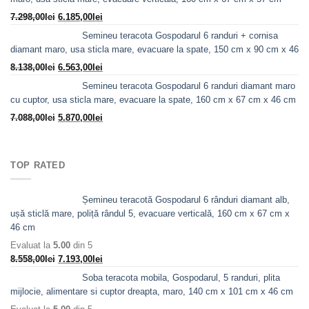
fost:
8.978,00lei.
Prețul
Prețul
7.298,00
lei
6.185,00
lei
10.763,00lei.
inițial
curent
Semineu teracota Gospodarul 6 randuri + cornisa
a
este:
diamant maro, usa sticla mare, evacuare la spate, 150 cm x 90 cm x 46
fost:
6.185,00lei.
Prețul
Prețul
8.138,00
lei
6.563,00
lei
7.298,00lei.
inițial
curent
Semineu teracota Gospodarul 6 randuri diamant maro
a
este:
cu cuptor, usa sticla mare, evacuare la spate, 160 cm x 67 cm x 46 cm
fost:
6.563,00lei.
Prețul
Prețul
7.088,00
lei
5.870,00
lei
8.138,00lei.
inițial
curent
a
este:
fost:
5.870,00lei.
TOP RATED
7.088,00lei.
Șemineu teracotă Gospodarul 6 rânduri diamant alb,
ușă sticlă mare, poliță rândul 5, evacuare verticală, 160 cm x 67 cm x
46 cm
Evaluat la
5.00
din 5
Prețul
Prețul
8.558,00
lei
7.193,00
lei
inițial
curent
Soba teracota mobila, Gospodarul, 5 randuri, plita
a
este:
mijlocie, alimentare si cuptor dreapta, maro, 140 cm x 101 cm x 46 cm
fost:
7.193,00lei.