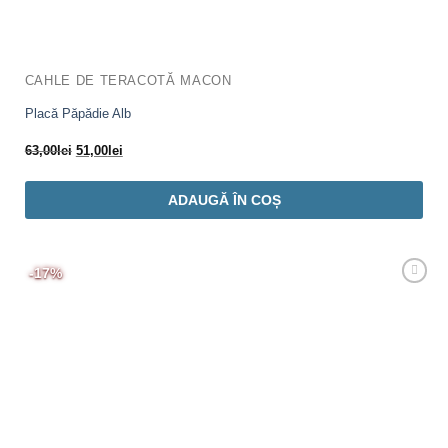
CAHLE DE TERACOTĂ MACON
Placă Păpădie Alb
Prețul
Prețul
63,00
lei
51,00
lei
inițial
curent
a
este:
ADAUGĂ ÎN COȘ
fost:
51,00lei.
63,00lei.
-17%
Adaugă
Favorit