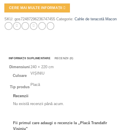
CERE MAI MULTE INFORMAȚII
SKU:
gos72487296236747455
Categorie:
Cahle de teracotă Macon
INFORMAȚII SUPLIMENTARE
RECENZII (0)
Dimensiuni
240 × 220 cm
VIȘINIU
Culoare
Placă
Tip produs
Recenzii
Nu există recenzii până acum.
Fii primul care adaugi o recenzie la „Placă Trandafir
Vișiniu”