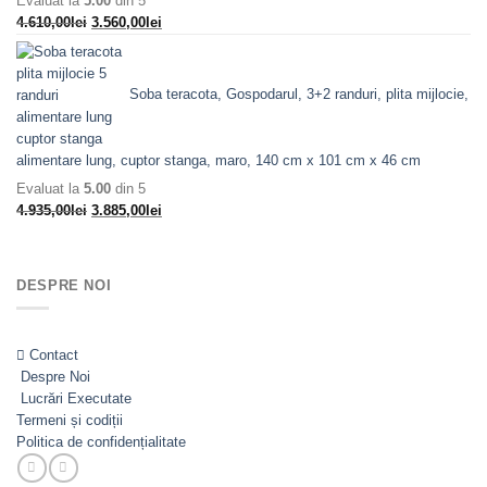
Evaluat la
5.00
din 5
8.558,00lei.
Prețul
Prețul
4.610,00
lei
3.560,00
lei
inițial
curent
a
este:
fost:
3.560,00lei.
Soba teracota, Gospodarul, 3+2 randuri, plita mijlocie,
4.610,00lei.
alimentare lung, cuptor stanga, maro, 140 cm x 101 cm x 46 cm
Evaluat la
5.00
din 5
Prețul
Prețul
4.935,00
lei
3.885,00
lei
inițial
curent
a
este:
fost:
3.885,00lei.
DESPRE NOI
4.935,00lei.
Contact
Despre Noi
Lucrări Executate
Termeni și codiții
Politica de confidențialitate