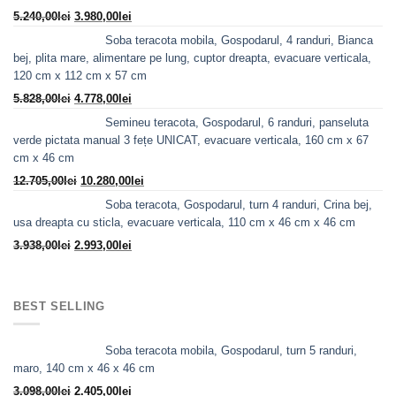
Prețul
Prețul
5.240,00
lei
3.980,00
lei
inițial
curent
Soba teracota mobila, Gospodarul, 4 randuri, Bianca
a
este:
bej, plita mare, alimentare pe lung, cuptor dreapta, evacuare verticala,
fost:
3.980,00lei.
120 cm x 112 cm x 57 cm
5.240,00lei.
Prețul
Prețul
5.828,00
lei
4.778,00
lei
inițial
curent
Semineu teracota, Gospodarul, 6 randuri, panseluta
a
este:
verde pictata manual 3 fețe UNICAT, evacuare verticala, 160 cm x 67
fost:
4.778,00lei.
cm x 46 cm
5.828,00lei.
Prețul
Prețul
12.705,00
lei
10.280,00
lei
inițial
curent
Soba teracota, Gospodarul, turn 4 randuri, Crina bej,
a
este:
usa dreapta cu sticla, evacuare verticala, 110 cm x 46 cm x 46 cm
fost:
10.280,00lei.
Prețul
Prețul
3.938,00
lei
2.993,00
lei
12.705,00lei.
inițial
curent
a
este:
fost:
2.993,00lei.
BEST SELLING
3.938,00lei.
Soba teracota mobila, Gospodarul, turn 5 randuri,
maro, 140 cm x 46 x 46 cm
Prețul
Prețul
3.098,00
lei
2.405,00
lei