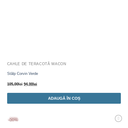
CAHLE DE TERACOTĂ MACON
Stâlp Corvin Verde
Prețul
Prețul
105,00
lei
94,00
lei
inițial
curent
a
este:
ADAUGĂ ÎN COȘ
fost:
94,00lei.
105,00lei.
-20%
Adaugă