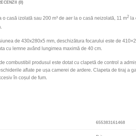
RECENZII (0)
2
a o casă izolată sau 200 m³ de aer la o casă neizolată, 11 m
la 
.
ensiunea de 430x280x5 mm, deschizătura focarului este de 410
nta cu lemne având lungimea maximă de 40 cm.
e combustibil produsul este dotat cu clapetă de control a admis
chiderile aflate pe ușa camerei de ardere. Clapeta de tiraj a ga
excesiv în coșul de fum.
655383161468