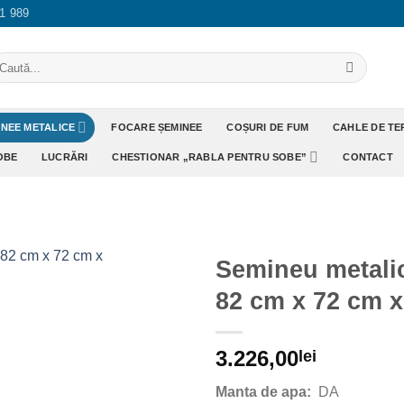
1 989
aută
pă:
INEE METALICE
FOCARE ȘEMINEE
COȘURI DE FUM
CAHLE DE T
OBE
LUCRĂRI
CHESTIONAR „RABLA PENTRU SOBE”
CONTACT
Semineu metalic
82 cm x 72 cm 
Adaugă
Favorit
3.226,00
lei
Manta de apa:
DA