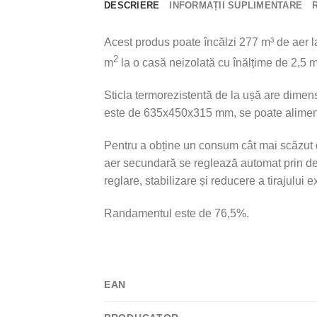
DESCRIERE
INFORMAȚII SUPLIMENTARE
Acest produs poate încălzi 277 m³ de aer l
2
m
la o casă neizolată cu înălțime de 2,5 m
Sticla termorezistentă de la ușă are dim
este de 635x450x315 mm, se poate alime
Pentru a obține un consum cât mai scăzut d
aer secundară se reglează automat prin des
reglare, stabilizare și reducere a tirajului 
Randamentul este de 76,5%.
EAN