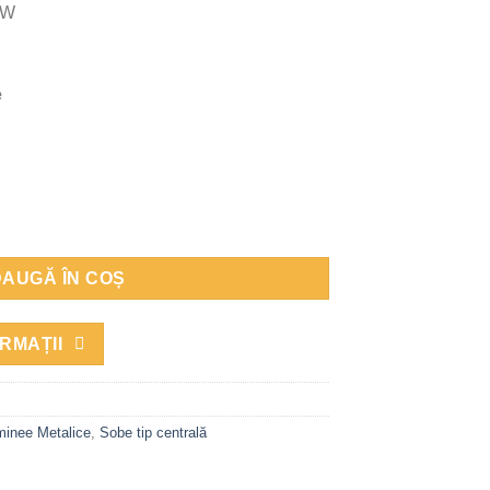
kW
e
ty, AMW12, 113 kg, 82 cm x 72 cm x 55 cm
AUGĂ ÎN COȘ
RMAȚII
inee Metalice
,
Sobe tip centrală