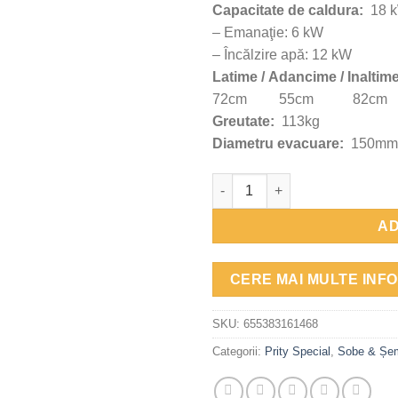
Capacitate de caldura:
18 
– Emanaţie: 6 kW
– Încălzire apă: 12 kW
Latime / Adancime / Inaltim
72cm 55cm 82cm
Greutate:
113kg
Diametru evacuare
:
150mm
Cantitate Semineu metalic, Pri
AD
CERE MAI MULTE INFO
SKU:
655383161468
Categorii:
Prity Special
,
Sobe & Șem