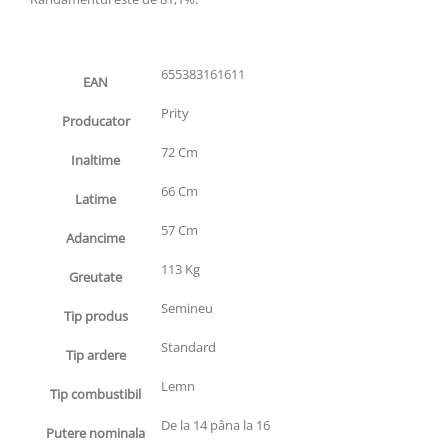
655383161611
EAN
Prity
Producator
72 Cm
Inaltime
66 Cm
Latime
57 Cm
Adancime
113 Kg
Greutate
Semineu
Tip produs
Standard
Tip ardere
Lemn
Tip combustibil
De la 14 pâna la 16
Putere nominala