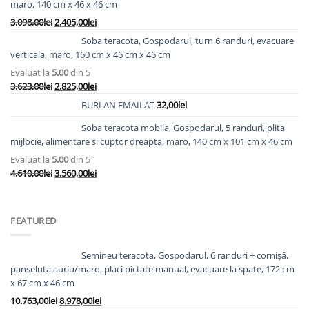
maro, 140 cm x 46 x 46 cm
Prețul
Prețul
3.098,00
lei
2.405,00
lei
inițial
curent
Soba teracota, Gospodarul, turn 6 randuri, evacuare
a
este:
verticala, maro, 160 cm x 46 cm x 46 cm
fost:
2.405,00lei.
Evaluat la
5.00
din 5
3.098,00lei.
Prețul
Prețul
3.623,00
lei
2.825,00
lei
inițial
curent
BURLAN EMAILAT
32,00
lei
a
este:
fost:
2.825,00lei.
Soba teracota mobila, Gospodarul, 5 randuri, plita
3.623,00lei.
mijlocie, alimentare si cuptor dreapta, maro, 140 cm x 101 cm x 46 cm
Evaluat la
5.00
din 5
Prețul
Prețul
4.610,00
lei
3.560,00
lei
inițial
curent
a
este:
fost:
3.560,00lei.
FEATURED
4.610,00lei.
Semineu teracota, Gospodarul, 6 randuri + cornișă,
panseluta auriu/maro, placi pictate manual, evacuare la spate, 172 cm
x 67 cm x 46 cm
Prețul
Prețul
10.763,00
lei
8.978,00
lei