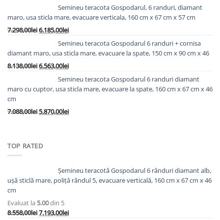
inițial
curent
Semineu teracota Gospodarul, 6 randuri, diamant
a
este:
maro, usa sticla mare, evacuare verticala, 160 cm x 67 cm x 57 cm
fost:
8.978,00lei.
Prețul
Prețul
7.298,00
lei
6.185,00
lei
10.763,00lei.
inițial
curent
Semineu teracota Gospodarul 6 randuri + cornisa
a
este:
diamant maro, usa sticla mare, evacuare la spate, 150 cm x 90 cm x 46
fost:
6.185,00lei.
Prețul
Prețul
8.138,00
lei
6.563,00
lei
7.298,00lei.
inițial
curent
Semineu teracota Gospodarul 6 randuri diamant
a
este:
maro cu cuptor, usa sticla mare, evacuare la spate, 160 cm x 67 cm x 46
fost:
6.563,00lei.
cm
8.138,00lei.
Prețul
Prețul
7.088,00
lei
5.870,00
lei
inițial
curent
a
este:
fost:
5.870,00lei.
TOP RATED
7.088,00lei.
Șemineu teracotă Gospodarul 6 rânduri diamant alb,
ușă sticlă mare, poliță rândul 5, evacuare verticală, 160 cm x 67 cm x 46
cm
Evaluat la
5.00
din 5
Prețul
Prețul
8.558,00
lei
7.193,00
lei