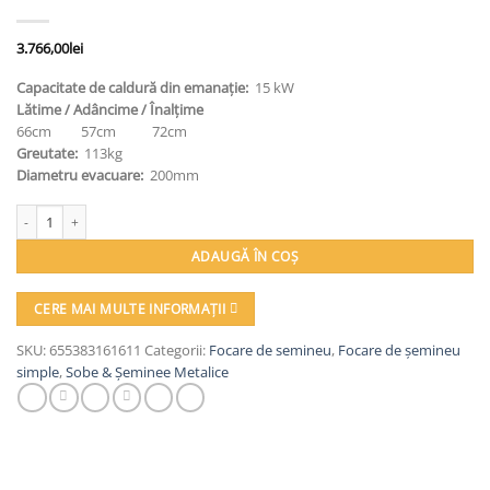
3.766,00
lei
Capacitate de caldură din emanație:
15 kW
Lătime / Adâncime / Înalțime
66cm 57cm 72cm
Greutate:
113kg
Diametru evacuare:
200mm
Cantitate Semineu metalic, Prity, C, 113 kg, 72 cm x 66 cm x 57 cm
ADAUGĂ ÎN COȘ
CERE MAI MULTE INFORMAȚII
SKU:
655383161611
Categorii:
Focare de semineu
,
Focare de șemineu
simple
,
Sobe & Șeminee Metalice