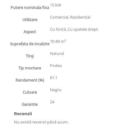
15 kW
Putere nominala fixa
Comercial, Rezidential
Utilizare
Cu fontă, Cu spatele drept
Aspect
70-89 m²
Suprafata de incalzire
Natural
Tiraj
Podea
Tip montare
81.1
Randament (%)
Negru
Culoare
24
Garantie
Recenzii
Nu există recenzii până acum.