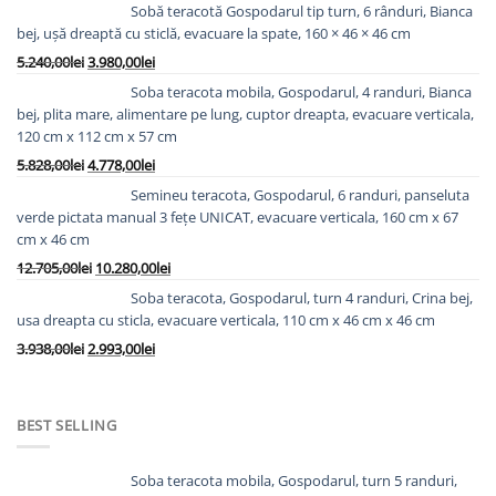
Sobă teracotă Gospodarul tip turn, 6 rânduri, Bianca
bej, ușă dreaptă cu sticlă, evacuare la spate, 160 × 46 × 46 cm
Prețul
Prețul
5.240,00
lei
3.980,00
lei
inițial
curent
Soba teracota mobila, Gospodarul, 4 randuri, Bianca
a
este:
bej, plita mare, alimentare pe lung, cuptor dreapta, evacuare verticala,
fost:
3.980,00lei.
120 cm x 112 cm x 57 cm
5.240,00lei.
Prețul
Prețul
5.828,00
lei
4.778,00
lei
inițial
curent
Semineu teracota, Gospodarul, 6 randuri, panseluta
a
este:
verde pictata manual 3 fețe UNICAT, evacuare verticala, 160 cm x 67
fost:
4.778,00lei.
cm x 46 cm
5.828,00lei.
Prețul
Prețul
12.705,00
lei
10.280,00
lei
inițial
curent
Soba teracota, Gospodarul, turn 4 randuri, Crina bej,
a
este:
usa dreapta cu sticla, evacuare verticala, 110 cm x 46 cm x 46 cm
fost:
10.280,00lei.
Prețul
Prețul
3.938,00
lei
2.993,00
lei
12.705,00lei.
inițial
curent
a
este:
fost:
2.993,00lei.
BEST SELLING
3.938,00lei.
Soba teracota mobila, Gospodarul, turn 5 randuri,