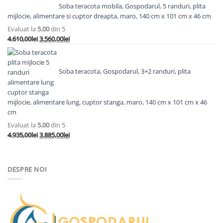
inițial
curent
Soba teracota mobila, Gospodarul, 5 randuri, plita
a
este:
mijlocie, alimentare si cuptor dreapta, maro, 140 cm x 101 cm x 46 cm
fost:
7.193,00lei.
Evaluat la
5.00
din 5
8.558,00lei.
Prețul
Prețul
4.610,00
lei
3.560,00
lei
inițial
curent
a
este:
fost:
3.560,00lei.
Soba teracota, Gospodarul, 3+2 randuri, plita
4.610,00lei.
mijlocie, alimentare lung, cuptor stanga, maro, 140 cm x 101 cm x 46
cm
Evaluat la
5.00
din 5
Prețul
Prețul
4.935,00
lei
3.885,00
lei
inițial
curent
a
este:
fost:
3.885,00lei.
DESPRE NOI
4.935,00lei.