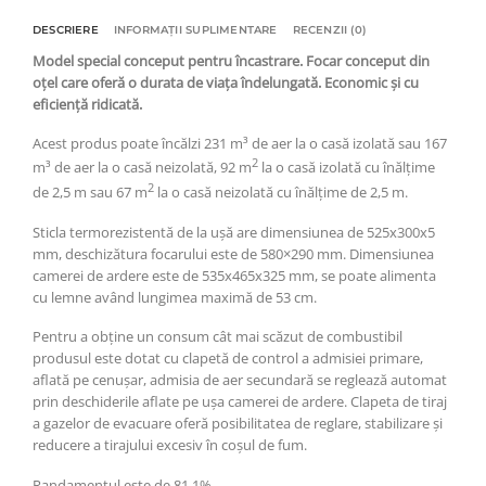
DESCRIERE
INFORMAȚII SUPLIMENTARE
RECENZII (0)
Model special conceput pentru încastrare. Focar conceput din
oțel care oferă o durata de viața îndelungată. Economic și cu
eficiență ridicată.
Acest produs poate încălzi 231 m³ de aer la o casă izolată sau 167
2
m³ de aer la o casă neizolată, 92 m
la o casă izolată cu înălțime
2
de 2,5 m sau 67 m
la o casă neizolată cu înălțime de 2,5 m.
Sticla termorezistentă de la ușă are dimensiunea de 525x300x5
mm, deschizătura focarului este de 580×290 mm. Dimensiunea
camerei de ardere este de 535x465x325 mm, se poate alimenta
cu lemne având lungimea maximă de 53 cm.
Pentru a obține un consum cât mai scăzut de combustibil
produsul este dotat cu clapetă de control a admisiei primare,
aflată pe cenușar, admisia de aer secundară se reglează automat
prin deschiderile aflate pe ușa camerei de ardere. Clapeta de tiraj
a gazelor de evacuare oferă posibilitatea de reglare, stabilizare și
reducere a tirajului excesiv în coșul de fum.
Randamentul este de 81,1%.