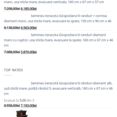
maro, usa sticla mare, evacuare verticala, 160 cm x 67 cm x 57 cm
Prețul
Prețul
7.298,00
lei
6.185,00
lei
inițial
curent
Semineu teracota Gospodarul 6 randuri + cornisa
a
este:
diamant maro, usa sticla mare, evacuare la spate, 150 cm x 90 cm x 46
fost:
6.185,00lei.
Prețul
Prețul
8.138,00
lei
6.563,00
lei
7.298,00lei.
inițial
curent
Semineu teracota Gospodarul 6 randuri diamant
a
este:
maro cu cuptor, usa sticla mare, evacuare la spate, 160 cm x 67 cm x 46
fost:
6.563,00lei.
cm
8.138,00lei.
Prețul
Prețul
7.088,00
lei
5.870,00
lei
inițial
curent
a
este:
fost:
5.870,00lei.
TOP RATED
7.088,00lei.
Șemineu teracotă Gospodarul 6 rânduri diamant alb,
ușă sticlă mare, poliță rândul 5, evacuare verticală, 160 cm x 67 cm x 46
cm
Evaluat la
5.00
din 5
Prețul
Prețul
8.558,00
lei
7.193,00
lei
inițial
curent
a
este: