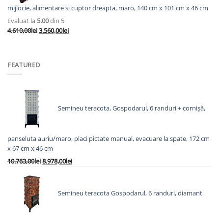
mijlocie, alimentare si cuptor dreapta, maro, 140 cm x 101 cm x 46 cm
Evaluat la
5.00
din 5
Prețul
Prețul
4.610,00
lei
3.560,00
lei
inițial
curent
a
este:
fost:
3.560,00lei.
FEATURED
4.610,00lei.
Semineu teracota, Gospodarul, 6 randuri + cornișă,
panseluta auriu/maro, placi pictate manual, evacuare la spate, 172 cm
x 67 cm x 46 cm
Prețul
Prețul
10.763,00
lei
8.978,00
lei
inițial
curent
a
este:
fost:
8.978,00lei.
Semineu teracota Gospodarul, 6 randuri, diamant
10.763,00lei.