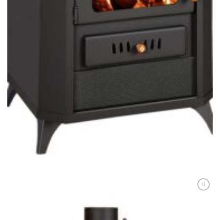
PRITY CLASIC
Soba metalică, Prity, WDE, 121 kg, 91 cm x 65 cm x 55 cm
2.247,00
lei
ADAUGĂ ÎN COȘ
Adaugă
Favorit