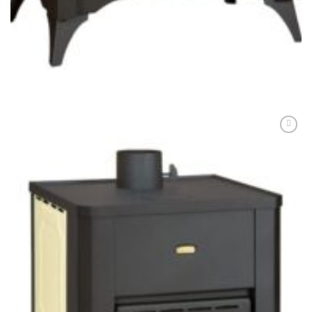
Semineu metalic, Prity, MR, 102 kg, 87 cm x 68 cm x 47 cm
2.434,00
lei
ADAUGĂ ÎN COȘ
Adaugă
Favorit