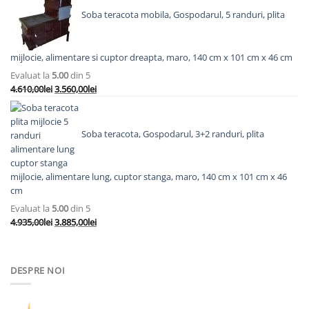
fost:
7.193,00lei.
Soba teracota mobila, Gospodarul, 5 randuri, plita
8.558,00lei.
mijlocie, alimentare si cuptor dreapta, maro, 140 cm x 101 cm x 46 cm
Evaluat la
5.00
din 5
Prețul
Prețul
4.610,00
lei
3.560,00
lei
inițial
curent
a
este:
fost:
3.560,00lei.
Soba teracota, Gospodarul, 3+2 randuri, plita
4.610,00lei.
mijlocie, alimentare lung, cuptor stanga, maro, 140 cm x 101 cm x 46
cm
Evaluat la
5.00
din 5
Prețul
Prețul
4.935,00
lei
3.885,00
lei
inițial
curent
a
este:
fost:
3.885,00lei.
DESPRE NOI
4.935,00lei.