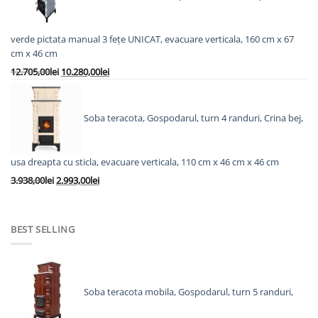
5.828,00lei.
verde pictata manual 3 fețe UNICAT, evacuare verticala, 160 cm x 67
cm x 46 cm
Prețul
Prețul
12.705,00
lei
10.280,00
lei
inițial
curent
a
este:
fost:
10.280,00lei.
Soba teracota, Gospodarul, turn 4 randuri, Crina bej,
12.705,00lei.
usa dreapta cu sticla, evacuare verticala, 110 cm x 46 cm x 46 cm
Prețul
Prețul
3.938,00
lei
2.993,00
lei
inițial
curent
a
este:
fost:
2.993,00lei.
BEST SELLING
3.938,00lei.
Soba teracota mobila, Gospodarul, turn 5 randuri,