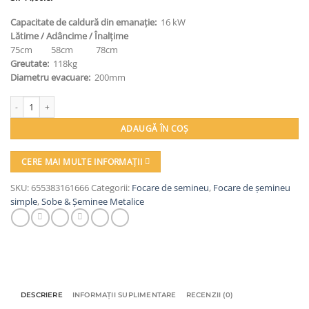
Capacitate de caldură din emanație:
16 kW
Lătime / Adâncime / Înalțime
75cm 58cm 78cm
Greutate:
118kg
Diametru evacuare:
200mm
Cantitate Semineu metalic, Prity, G, 118 kg, 78 cm x 75 cm x 58 cm
ADAUGĂ ÎN COȘ
CERE MAI MULTE INFORMAȚII
SKU:
655383161666
Categorii:
Focare de semineu
,
Focare de șemineu
simple
,
Sobe & Șeminee Metalice
DESCRIERE
INFORMAȚII SUPLIMENTARE
RECENZII (0)