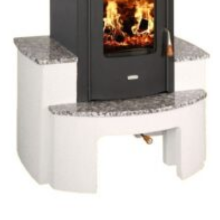
PRITY STANDARD
Soba metalică, Prity, SB, 88 kg, 84 cm x 47 cm x 47 cm
2.642,00
lei
ADAUGĂ ÎN COȘ