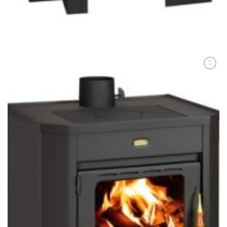
1.892,00
lei
ADAUGĂ ÎN COȘ
Adaugă
Favorit