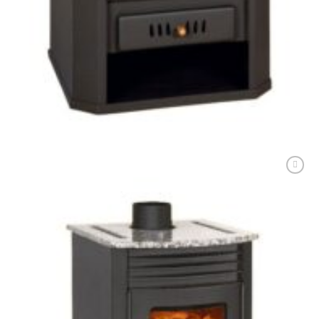
PRITY CLASIC
Soba metalică, Prity, 135 kg, 116 cm x 65 cm x 55 cm
2.379,00
lei
ADAUGĂ ÎN COȘ
Adaugă
Favorit