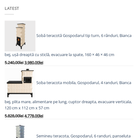
LATEST
Sobă teracotă Gospodarul tip turn, 6 rânduri, Bianca
bej, ușă dreaptă cu sticlă, evacuare la spate, 160 × 46 × 46 cm
Prețul
Prețul
5.240,00
lei
3.980,00
lei
inițial
curent
a
este:
fost:
3.980,00lei.
Soba teracota mobila, Gospodarul, 4 randuri, Bianca
5.240,00lei.
bej, plita mare, alimentare pe lung, cuptor dreapta, evacuare verticala,
120 cm x 112 cm x 57 cm
Prețul
Prețul
5.828,00
lei
4.778,00
lei
inițial
curent
a
este:
fost:
4.778,00lei.
Semineu teracota, Gospodarul, 6 randuri, panseluta