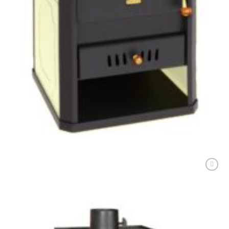
PRITY STANDARD
Soba metalică, Prity, S2W10, 85 kg, 83 cm x 49 cm x 46 cm
2.476,00
lei
ADAUGĂ ÎN COȘ
Adaugă
Favorit