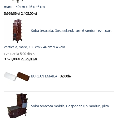
maro, 140 cm x 46 x 46 cm
Prețul
Prețul
3.098,00
lei
2.405,00
lei
inițial
curent
a
este:
fost:
2.405,00lei.
Soba teracota, Gospodarul, turn 6 randuri, evacuare
3.098,00lei.
verticala, maro, 160 cm x 46 cm x 46 cm
Evaluat la
5.00
din 5
Prețul
Prețul
3.623,00
lei
2.825,00
lei
inițial
curent
a
este:
fost:
2.825,00lei.
BURLAN EMAILAT
32,00
lei
3.623,00lei.
Soba teracota mobila, Gospodarul, 5 randuri, plita