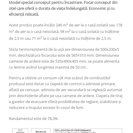
Model special conceput pentru încastrare. Focar conceput din
oțel care oferă o durata de viața îndelungată. Economic și cu
eficiență ridicată.
Acest produs poate încălzi 246 m³ de aer la o casă izolată sau 178
2
m³ de aer la o casă neizolată, 98 m
la o casă izolată cu înălțime
2
de 2,5 m sau 71 m
la o casă neizolată cu înălțime de 2,5 m.
Sticla termorezistentă de la ușă are dimensiunea de 500x330x5
mm, deschizătura focarului este de 565×310 mm. Dimensiunea
camerei de ardere este de 535x490x405 mm, se poate alimenta
cu lemne având lungimea maximă de 53 cm.
Pentru a obține un consum cât mai scăzut de combustibil
produsul este dotat cu clapetă de control a admisiei primare,
aflată pe cenușar, admisia de aer secundară se reglează automat
prin deschiderile aflate pe ușa camerei de ardere. Clapeta de tiraj
a gazelor de evacuare oferă posibilitatea de reglare, stabilizare și
reducere a tirajului excesiv în coșul de fum.
Randamentul este de 78,3%.