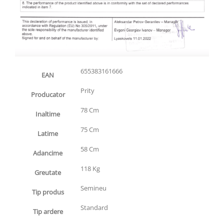
655383161666
EAN
Prity
Producator
78 Cm
Inaltime
75 Cm
Latime
58 Cm
Adancime
118 Kg
Greutate
Semineu
Tip produs
Standard
Tip ardere