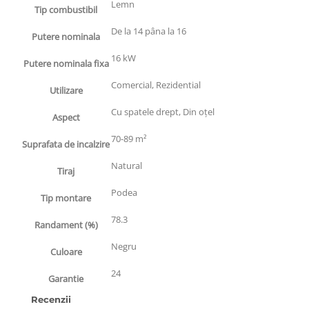
Lemn
Tip combustibil
De la 14 pâna la 16
Putere nominala
16 kW
Putere nominala fixa
Comercial, Rezidential
Utilizare
Cu spatele drept, Din oțel
Aspect
70-89 m²
Suprafata de incalzire
Natural
Tiraj
Podea
Tip montare
78.3
Randament (%)
Negru
Culoare
24
Garantie
Recenzii