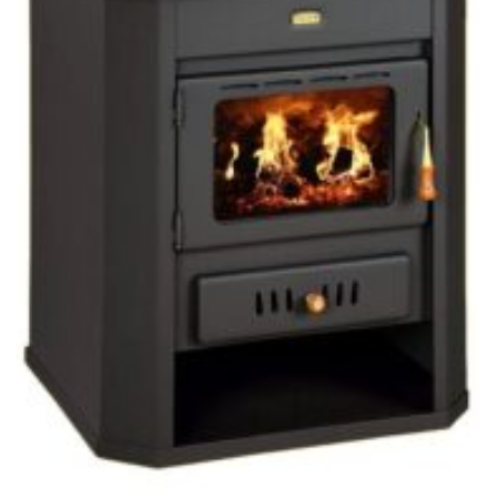
PRITY CLASIC
Soba metalică, Prity, WD, 118 kg, 78 cm x 65 cm x 55 cm
2.203,00
lei
ADAUGĂ ÎN COȘ