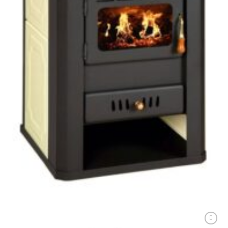
PRITY STANDARD
Soba metalică, Prity, S3W17, 117 kg, 93 cm x 57 cm x 53 cm
3.237,00
lei
ADAUGĂ ÎN COȘ