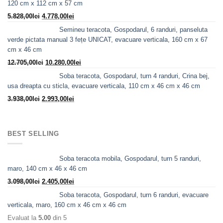
120 cm x 112 cm x 57 cm
5.240,00lei.
Prețul
Prețul
5.828,00
lei
4.778,00
lei
inițial
curent
Semineu teracota, Gospodarul, 6 randuri, panseluta
a
este:
verde pictata manual 3 fețe UNICAT, evacuare verticala, 160 cm x 67
fost:
4.778,00lei.
cm x 46 cm
5.828,00lei.
Prețul
Prețul
12.705,00
lei
10.280,00
lei
inițial
curent
Soba teracota, Gospodarul, turn 4 randuri, Crina bej,
a
este:
usa dreapta cu sticla, evacuare verticala, 110 cm x 46 cm x 46 cm
fost:
10.280,00lei.
Prețul
Prețul
3.938,00
lei
2.993,00
lei
12.705,00lei.
inițial
curent
a
este:
fost:
2.993,00lei.
BEST SELLING
3.938,00lei.
Soba teracota mobila, Gospodarul, turn 5 randuri,
maro, 140 cm x 46 x 46 cm
Prețul
Prețul
3.098,00
lei
2.405,00
lei
inițial
curent
Soba teracota, Gospodarul, turn 6 randuri, evacuare
a
este:
verticala, maro, 160 cm x 46 cm x 46 cm
fost:
2.405,00lei.
Evaluat la
5.00
din 5
3.098,00lei.