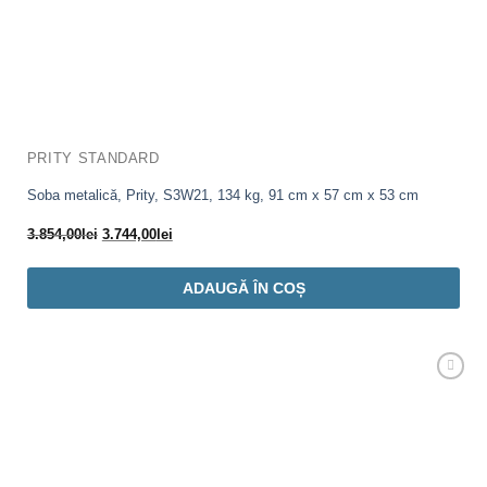
PRITY STANDARD
Soba metalică, Prity, S3W21, 134 kg, 91 cm x 57 cm x 53 cm
Prețul
Prețul
3.854,00
lei
3.744,00
lei
inițial
curent
a
este:
ADAUGĂ ÎN COȘ
fost:
3.744,00lei.
3.854,00lei.
Adaugă
Favorit