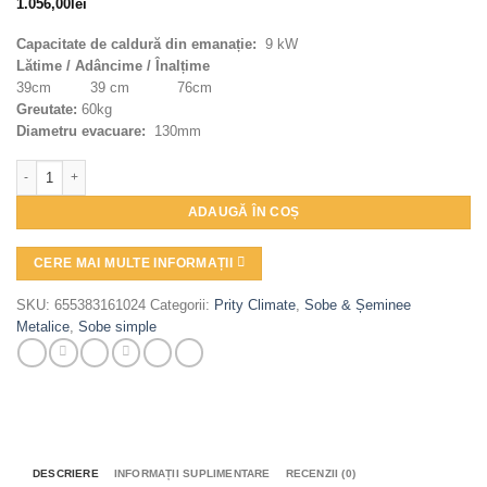
1.056,00
lei
Capacitate de caldură din emanație:
9 kW
Lătime / Adâncime / Înalțime
39cm 39 cm 76cm
Greutate:
60kg
Diametru evacuare:
130mm
Cantitate Soba metalică, Prity, K1 OPTIMA, 60 kg, 76 cm x 39 cm x 39 cm
ADAUGĂ ÎN COȘ
CERE MAI MULTE INFORMAȚII
SKU:
655383161024
Categorii:
Prity Climate
,
Sobe & Șeminee
Metalice
,
Sobe simple
DESCRIERE
INFORMAȚII SUPLIMENTARE
RECENZII (0)