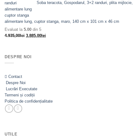
fost:
3.560,00lei.
Soba teracota, Gospodarul, 3+2 randuri, plita mijlocie,
4.610,00lei.
alimentare lung, cuptor stanga, maro, 140 cm x 101 cm x 46 cm
Evaluat la
5.00
din 5
Prețul
Prețul
4.935,00
lei
3.885,00
lei
inițial
curent
a
este:
fost:
3.885,00lei.
DESPRE NOI
4.935,00lei.
Contact
Despre Noi
Lucrări Executate
Termeni și codiții
Politica de confidențialitate
UTILE