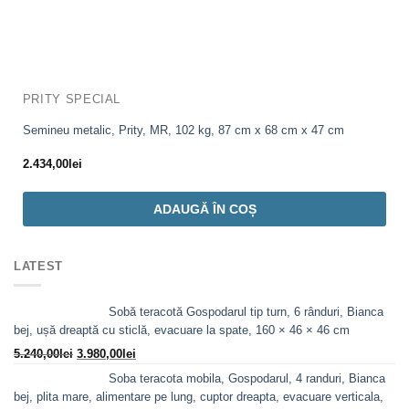
PRITY SPECIAL
Semineu metalic, Prity, MR, 102 kg, 87 cm x 68 cm x 47 cm
2.434,00
lei
ADAUGĂ ÎN COȘ
LATEST
Sobă teracotă Gospodarul tip turn, 6 rânduri, Bianca
bej, ușă dreaptă cu sticlă, evacuare la spate, 160 × 46 × 46 cm
Prețul
Prețul
5.240,00
lei
3.980,00
lei
inițial
curent
Soba teracota mobila, Gospodarul, 4 randuri, Bianca
a
este:
bej, plita mare, alimentare pe lung, cuptor dreapta, evacuare verticala,
fost:
3.980,00lei.