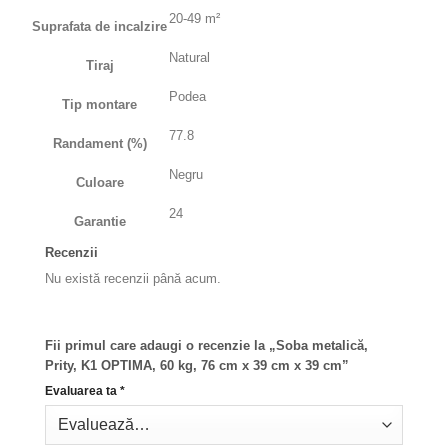
20-49 m²
Suprafata de incalzire
Natural
Tiraj
Podea
Tip montare
77.8
Randament (%)
Negru
Culoare
24
Garantie
Recenzii
Nu există recenzii până acum.
Fii primul care adaugi o recenzie la „Soba metalică,
Prity, K1 OPTIMA, 60 kg, 76 cm x 39 cm x 39 cm”
Evaluarea ta
*