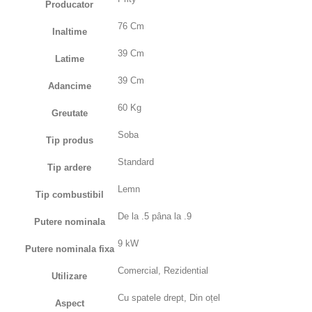
Producator
76 Cm
Inaltime
39 Cm
Latime
39 Cm
Adancime
60 Kg
Greutate
Soba
Tip produs
Standard
Tip ardere
Lemn
Tip combustibil
De la .5 pâna la .9
Putere nominala
9 kW
Putere nominala fixa
Comercial, Rezidential
Utilizare
Cu spatele drept, Din oțel
Aspect