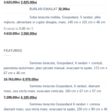
Prețul
Prețul
3.623,00
lei
2.825,00
lei
inițial
curent
BURLAN EMAILAT
32,00
lei
a
este:
fost:
2.825,00lei.
Soba teracota mobila, Gospodarul, 5 randuri, plita
3.623,00lei.
mijlocie, alimentare si cuptor dreapta, maro, 140 cm x 101 cm x 46 cm
Evaluat la
5.00
din 5
Prețul
Prețul
4.610,00
lei
3.560,00
lei
inițial
curent
a
este:
fost:
3.560,00lei.
FEATURED
4.610,00lei.
Semineu teracota, Gospodarul, 6 randuri + cornișă,
panseluta auriu/maro, placi pictate manual, evacuare la spate, 172 cm x
67 cm x 46 cm
Prețul
Prețul
10.763,00
lei
8.978,00
lei
inițial
curent
Semineu teracota Gospodarul, 6 randuri, diamant
a
este:
maro, usa sticla mare, evacuare verticala, 160 cm x 67 cm x 57 cm
fost:
8.978,00lei.
Prețul
Prețul
7.298,00
lei
6.185,00
lei
10.763,00lei.
inițial
curent
Semineu teracota Gospodarul 6 randuri + cornisa
a
este:
diamant maro, usa sticla mare, evacuare la spate, 150 cm x 90 cm x 46