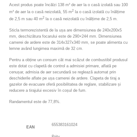
Acest produs poate încălzi 138 m³ de aer la o casă izolată sau 100
2
m³ de aer la o casă neizolată, 55 m
la o casă izolată cu înălțime
2
de 2,5 m sau 40 m
la o casă neizolată cu înălțime de 2,5 m.
Sticla termorezistentă de la ușa are dimensiunea de 240x200x5
mm, deschizătura focarului este de 290×244 mm. Dimensiunea
camerei de ardere este de 314x327x340 mm, se poate alimenta cu
lemne având lungimea maximă de 32 cm.
Pentru a obține un consum cât mai scăzut de combustibil produsul
este dotat cu clapetă de control a admisiei primare, aflată pe
cenușar, admisia de aer secundară se reglează automat prin
deschiderile aflate pe ușa camerei de ardere. Clapeta de tiraj a
gazelor de evacuare oferă posibilitatea de reglare, stabilizare și
reducere a tirajului excesiv în coșul de fum.
Randamentul este de 77,8%.
655383161024
EAN
Prity