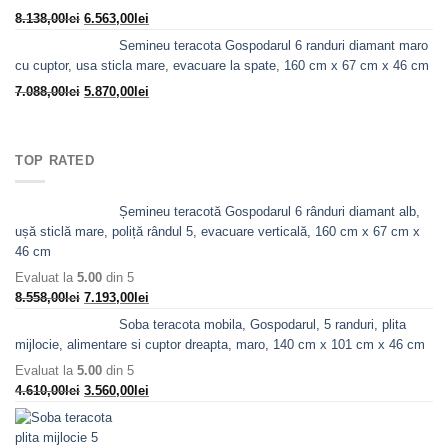
fost:
6.185,00lei.
Prețul
Prețul
8.138,00
lei
6.563,00
lei
7.298,00lei.
inițial
curent
Semineu teracota Gospodarul 6 randuri diamant maro
a
este:
cu cuptor, usa sticla mare, evacuare la spate, 160 cm x 67 cm x 46 cm
fost:
6.563,00lei.
Prețul
Prețul
7.088,00
lei
5.870,00
lei
8.138,00lei.
inițial
curent
a
este:
fost:
5.870,00lei.
TOP RATED
7.088,00lei.
Șemineu teracotă Gospodarul 6 rânduri diamant alb,
ușă sticlă mare, poliță rândul 5, evacuare verticală, 160 cm x 67 cm x
46 cm
Evaluat la
5.00
din 5
Prețul
Prețul
8.558,00
lei
7.193,00
lei
inițial
curent
Soba teracota mobila, Gospodarul, 5 randuri, plita
a
este:
mijlocie, alimentare si cuptor dreapta, maro, 140 cm x 101 cm x 46 cm
fost:
7.193,00lei.
Evaluat la
5.00
din 5
8.558,00lei.
Prețul
Prețul
4.610,00
lei
3.560,00
lei
inițial
curent
a
este: