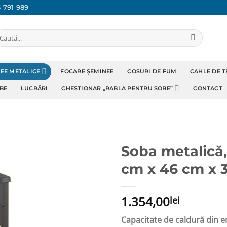
 791 989
aută
pă:
NEE METALICE
FOCARE ȘEMINEE
COȘURI DE FUM
CAHLE DE 
BE
LUCRĂRI
CHESTIONAR „RABLA PENTRU SOBE”
CONTACT
Soba metalică, 
cm x 46 cm x 
Adaugă
Favorit
1.354,00
lei
Capacitate de caldură din 