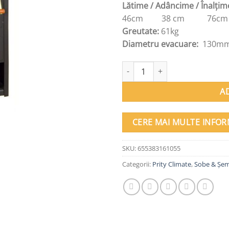
Lătime / Adâncime / Înalțim
46cm 38 cm 76cm
Greutate:
61kg
Diametru evacuare:
130m
Cantitate Soba metalică, Prity,
A
CERE MAI MULTE INFOR
SKU:
655383161055
Categorii:
Prity Climate
,
Sobe & Șem