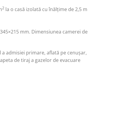
2
m
la o casă izolată cu înălțime de 2,5 m
de 345×215 mm. Dimensiunea camerei de
a admisiei primare, aflată pe cenușar,
apeta de tiraj a gazelor de evacuare