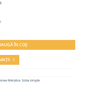
e
m
 K1CP, 61 kg, 76 cm x 46 cm x 38 cm
DAUGĂ ÎN COȘ
MAȚII
inee Metalice
,
Sobe simple