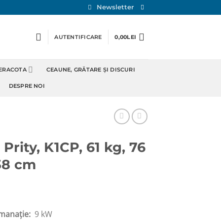
Newsletter
AUTENTIFICARE
0,00
LEI
TERACOTA
CEAUNE, GRĂTARE ȘI DISCURI
DESPRE NOI
Prity, K1CP, 61 kg, 76
38 cm
emanație:
9 kW