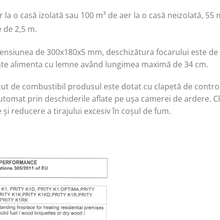
 la o casă izolată sau 100 m³ de aer la o casă neizolată, 55 
e de 2,5 m.
dimensiunea de 300x180x5 mm, deschizătura focarului este 
ate alimenta cu lemne având lungimea maximă de 34 cm.
t de combustibil produsul este dotat cu clapetă de control 
tomat prin deschiderile aflate pe ușa camerei de ardere. Cl
e și reducere a tirajului excesiv în coșul de fum.