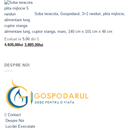
inițial
curent
a
este:
fost:
3.560,00lei.
Soba teracota, Gospodarul, 3+2 randuri, plita mijlocie,
4.610,00lei.
alimentare lung, cuptor stanga, maro, 140 cm x 101 cm x 46 cm
Evaluat la
5.00
din 5
Prețul
Prețul
4.935,00
lei
3.885,00
lei
inițial
curent
a
este:
fost:
3.885,00lei.
DESPRE NOI
4.935,00lei.
Contact
Despre Noi
Lucrări Executate