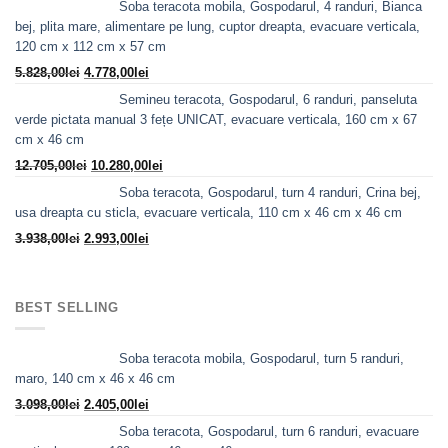
Soba teracota mobila, Gospodarul, 4 randuri, Bianca
a
este:
bej, plita mare, alimentare pe lung, cuptor dreapta, evacuare verticala,
fost:
3.980,00lei.
120 cm x 112 cm x 57 cm
5.240,00lei.
Prețul
Prețul
5.828,00
lei
4.778,00
lei
inițial
curent
Semineu teracota, Gospodarul, 6 randuri, panseluta
a
este:
verde pictata manual 3 fețe UNICAT, evacuare verticala, 160 cm x 67
fost:
4.778,00lei.
cm x 46 cm
5.828,00lei.
Prețul
Prețul
12.705,00
lei
10.280,00
lei
inițial
curent
Soba teracota, Gospodarul, turn 4 randuri, Crina bej,
a
este:
usa dreapta cu sticla, evacuare verticala, 110 cm x 46 cm x 46 cm
fost:
10.280,00lei.
Prețul
Prețul
3.938,00
lei
2.993,00
lei
12.705,00lei.
inițial
curent
a
este:
fost:
2.993,00lei.
BEST SELLING
3.938,00lei.
Soba teracota mobila, Gospodarul, turn 5 randuri,
maro, 140 cm x 46 x 46 cm
Prețul
Prețul
3.098,00
lei
2.405,00
lei
inițial
curent
Soba teracota, Gospodarul, turn 6 randuri, evacuare
a
este: