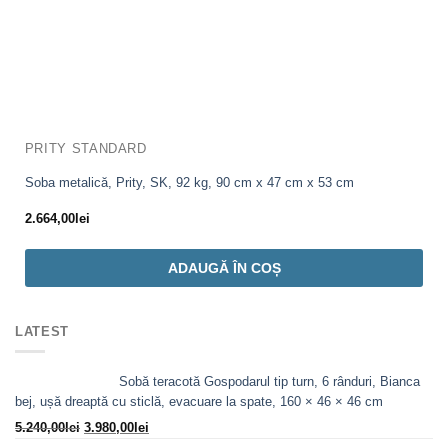
PRITY STANDARD
Soba metalică, Prity, SK, 92 kg, 90 cm x 47 cm x 53 cm
2.664,00
lei
ADAUGĂ ÎN COȘ
LATEST
Sobă teracotă Gospodarul tip turn, 6 rânduri, Bianca
bej, ușă dreaptă cu sticlă, evacuare la spate, 160 × 46 × 46 cm
Prețul
Prețul
5.240,00
lei
3.980,00
lei
inițial
curent