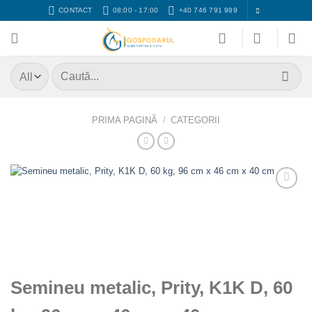
Skip
CONTACT
08:00 - 17:00
+40 746 791 989
to
content
Caută
după:
PRIMA PAGINĂ
/
CATEGORII
Adaugă
Favorit
Semineu metalic, Prity, K1K D, 60