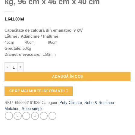
kg, 96 cm x 46 cm x 40 cm
1.641,00
lei
Capacitate de caldură din emanație:
9 kW
Lătime / Adâncime / Înalțime
46cm 40cm 96cm
Greutate:
60kg
Diametru evacuare:
150mm
Cantitate Semineu metalic, Prity, K1K D, 60 kg, 96 cm x 46 cm x 40 cm
ADAUGĂ ÎN COȘ
CERE MAI MULTE INFORMAȚII
SKU:
655383161925
Categorii:
Prity Climate
,
Sobe & Șeminee
Metalice
,
Sobe simple