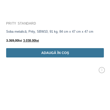
PRITY STANDARD
Soba metalică, Prity, SBW10, 91 kg, 84 cm x 47 cm x 47 cm
Prețul
Prețul
3.369,00
lei
3.038,00
lei
inițial
curent
a
este:
ADAUGĂ ÎN COȘ
fost:
3.038,00lei.
3.369,00lei.
Adaugă
Favorit