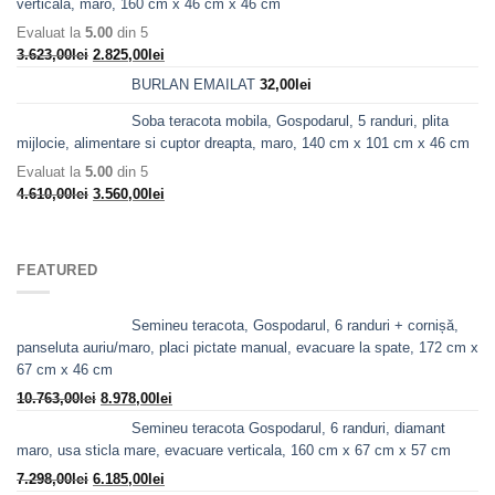
verticala, maro, 160 cm x 46 cm x 46 cm
fost:
2.405,00lei.
Evaluat la
5.00
din 5
3.098,00lei.
Prețul
Prețul
3.623,00
lei
2.825,00
lei
inițial
curent
BURLAN EMAILAT
32,00
lei
a
este:
fost:
2.825,00lei.
Soba teracota mobila, Gospodarul, 5 randuri, plita
3.623,00lei.
mijlocie, alimentare si cuptor dreapta, maro, 140 cm x 101 cm x 46 cm
Evaluat la
5.00
din 5
Prețul
Prețul
4.610,00
lei
3.560,00
lei
inițial
curent
a
este:
fost:
3.560,00lei.
FEATURED
4.610,00lei.
Semineu teracota, Gospodarul, 6 randuri + cornișă,
panseluta auriu/maro, placi pictate manual, evacuare la spate, 172 cm x
67 cm x 46 cm
Prețul
Prețul
10.763,00
lei
8.978,00
lei
inițial
curent
Semineu teracota Gospodarul, 6 randuri, diamant
a
este:
maro, usa sticla mare, evacuare verticala, 160 cm x 67 cm x 57 cm
fost:
8.978,00lei.
Prețul
Prețul
7.298,00
lei
6.185,00
lei
10.763,00lei.