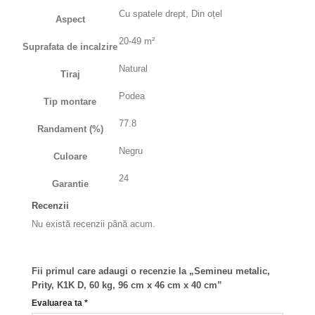
Cu spatele drept, Din oțel
Aspect
20-49 m²
Suprafata de incalzire
Natural
Tiraj
Podea
Tip montare
77.8
Randament (%)
Negru
Culoare
24
Garantie
Recenzii
Nu există recenzii până acum.
Fii primul care adaugi o recenzie la „Semineu metalic,
Prity, K1K D, 60 kg, 96 cm x 46 cm x 40 cm”
Evaluarea ta
*