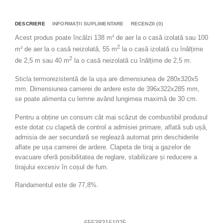
DESCRIERE
INFORMAȚII SUPLIMENTARE
RECENZII (0)
Acest produs poate încălzi 138 m³ de aer la o casă izolată sau 100
2
m³ de aer la o casă neizolată, 55 m
la o casă izolată cu înălțime
2
de 2,5 m sau 40 m
la o casă neizolată cu înălțime de 2,5 m.
Sticla termorezistentă de la ușa are dimensiunea de 280x320x5
mm. Dimensiunea camerei de ardere este de 396x322x285 mm,
se poate alimenta cu lemne având lungimea maximă de 30 cm.
Pentru a obține un consum cât mai scăzut de combustibil produsul
este dotat cu clapetă de control a admisiei primare, aflată sub ușă,
admisia de aer secundară se reglează automat prin deschiderile
aflate pe ușa camerei de ardere. Clapeta de tiraj a gazelor de
evacuare oferă posibilitatea de reglare, stabilizare și reducere a
tirajului excesiv în coșul de fum.
Randamentul este de 77,8%.
655383161925