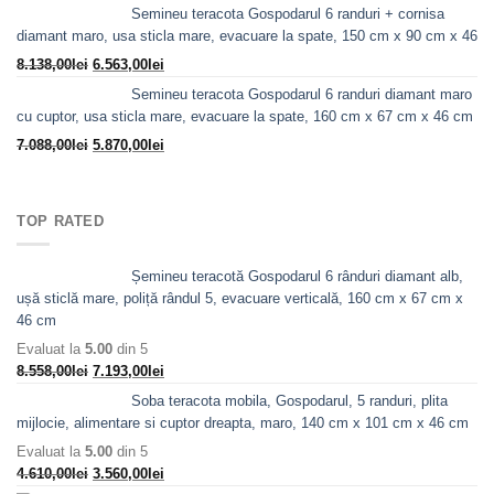
inițial
curent
Semineu teracota Gospodarul 6 randuri + cornisa
a
este:
diamant maro, usa sticla mare, evacuare la spate, 150 cm x 90 cm x 46
fost:
6.185,00lei.
Prețul
Prețul
8.138,00
lei
6.563,00
lei
7.298,00lei.
inițial
curent
Semineu teracota Gospodarul 6 randuri diamant maro
a
este:
cu cuptor, usa sticla mare, evacuare la spate, 160 cm x 67 cm x 46 cm
fost:
6.563,00lei.
Prețul
Prețul
7.088,00
lei
5.870,00
lei
8.138,00lei.
inițial
curent
a
este:
fost:
5.870,00lei.
TOP RATED
7.088,00lei.
Șemineu teracotă Gospodarul 6 rânduri diamant alb,
ușă sticlă mare, poliță rândul 5, evacuare verticală, 160 cm x 67 cm x
46 cm
Evaluat la
5.00
din 5
Prețul
Prețul
8.558,00
lei
7.193,00
lei
inițial
curent
Soba teracota mobila, Gospodarul, 5 randuri, plita
a
este:
mijlocie, alimentare si cuptor dreapta, maro, 140 cm x 101 cm x 46 cm
fost:
7.193,00lei.
Evaluat la
5.00
din 5
8.558,00lei.
Prețul
Prețul
4.610,00
lei
3.560,00
lei