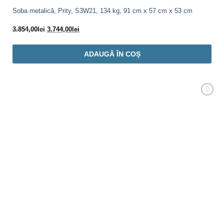
Soba metalică, Prity, S3W21, 134 kg, 91 cm x 57 cm x 53 cm
Prețul
Prețul
3.854,00
lei
3.744,00
lei
inițial
curent
a
este:
ADAUGĂ ÎN COȘ
fost:
3.744,00lei.
3.854,00lei.
Adaugă
Favorit