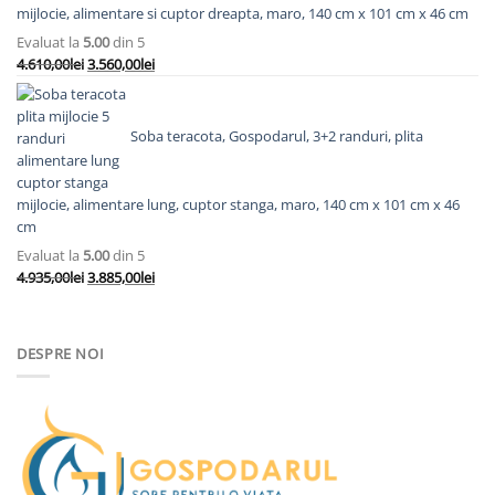
a
este:
mijlocie, alimentare si cuptor dreapta, maro, 140 cm x 101 cm x 46 cm
fost:
7.193,00lei.
Evaluat la
5.00
din 5
8.558,00lei.
Prețul
Prețul
4.610,00
lei
3.560,00
lei
inițial
curent
a
este:
fost:
3.560,00lei.
Soba teracota, Gospodarul, 3+2 randuri, plita
4.610,00lei.
mijlocie, alimentare lung, cuptor stanga, maro, 140 cm x 101 cm x 46
cm
Evaluat la
5.00
din 5
Prețul
Prețul
4.935,00
lei
3.885,00
lei
inițial
curent
a
este:
fost:
3.885,00lei.
DESPRE NOI
4.935,00lei.