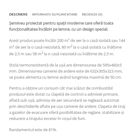
DESCRIERE
INFORMAȚII SUPLIMENTARE
RECENZII (0)
Șemineu proiectat pentru spații moderne care oferă toata
funcționalitatea încălziri pe lemne, cu un design special.
Acest produs poate încălzi 200 m³ de aer la o casă izolată sau 144
2
m³ de aer la o casă neizolată, 80 m
la o casă izolată cu înălțime
2
de 2,5 m sau 58 m
la o casă neizolată cu înălțime de 2,5 m.
Sticla termorezistentă de la ușă are dimensiunea de 595x460x5
mm. Dimensiunea camerei de ardere este de 632x305x323 mm,
se poate alimenta cu lemne având lungimea maximă de 50 cm.
Pentru a obține un consum cât mai scăzut de combustibil
produsul este dotat cu clapetă de control a admisiei primare,
aflată sub ușă, admisia de aer secundară se reglează automat
prin deschiderile aflate pe ușa camerei de ardere. Clapeta de tiraj
a gazelor de evacuare oferă posibilitatea de reglare, stabilizare și
reducere a tirajului excesiv în coșul de fum.
Randamentul este de 81%.