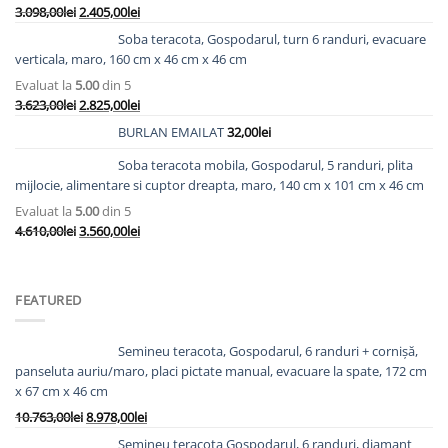
Prețul
Prețul
3.098,00
lei
2.405,00
lei
inițial
curent
Soba teracota, Gospodarul, turn 6 randuri, evacuare
a
este:
verticala, maro, 160 cm x 46 cm x 46 cm
fost:
2.405,00lei.
Evaluat la
5.00
din 5
3.098,00lei.
Prețul
Prețul
3.623,00
lei
2.825,00
lei
inițial
curent
BURLAN EMAILAT
32,00
lei
a
este:
fost:
2.825,00lei.
Soba teracota mobila, Gospodarul, 5 randuri, plita
3.623,00lei.
mijlocie, alimentare si cuptor dreapta, maro, 140 cm x 101 cm x 46 cm
Evaluat la
5.00
din 5
Prețul
Prețul
4.610,00
lei
3.560,00
lei
inițial
curent
a
este:
fost:
3.560,00lei.
FEATURED
4.610,00lei.
Semineu teracota, Gospodarul, 6 randuri + cornișă,
panseluta auriu/maro, placi pictate manual, evacuare la spate, 172 cm
x 67 cm x 46 cm
Prețul
Prețul
10.763,00
lei
8.978,00
lei
inițial
curent
Semineu teracota Gospodarul, 6 randuri, diamant