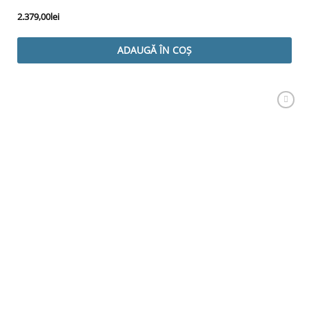
2.379,00
lei
ADAUGĂ ÎN COȘ
Adaugă
Favorit