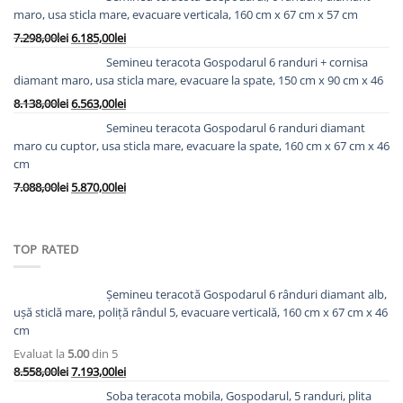
a
este:
maro, usa sticla mare, evacuare verticala, 160 cm x 67 cm x 57 cm
fost:
8.978,00lei.
Prețul
Prețul
7.298,00
lei
6.185,00
lei
10.763,00lei.
inițial
curent
Semineu teracota Gospodarul 6 randuri + cornisa
a
este:
diamant maro, usa sticla mare, evacuare la spate, 150 cm x 90 cm x 46
fost:
6.185,00lei.
Prețul
Prețul
8.138,00
lei
6.563,00
lei
7.298,00lei.
inițial
curent
Semineu teracota Gospodarul 6 randuri diamant
a
este:
maro cu cuptor, usa sticla mare, evacuare la spate, 160 cm x 67 cm x 46
fost:
6.563,00lei.
cm
8.138,00lei.
Prețul
Prețul
7.088,00
lei
5.870,00
lei
inițial
curent
a
este:
fost:
5.870,00lei.
TOP RATED
7.088,00lei.
Șemineu teracotă Gospodarul 6 rânduri diamant alb,
ușă sticlă mare, poliță rândul 5, evacuare verticală, 160 cm x 67 cm x 46
cm
Evaluat la
5.00
din 5
Prețul
Prețul
8.558,00
lei
7.193,00
lei
inițial
curent
Soba teracota mobila, Gospodarul, 5 randuri, plita