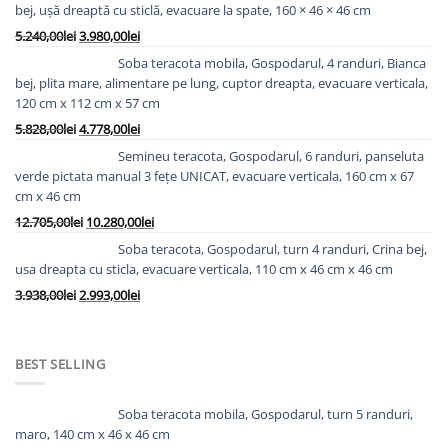
bej, ușă dreaptă cu sticlă, evacuare la spate, 160 × 46 × 46 cm
Prețul
Prețul
5.240,00
lei
3.980,00
lei
inițial
curent
Soba teracota mobila, Gospodarul, 4 randuri, Bianca
a
este:
bej, plita mare, alimentare pe lung, cuptor dreapta, evacuare verticala,
fost:
3.980,00lei.
120 cm x 112 cm x 57 cm
5.240,00lei.
Prețul
Prețul
5.828,00
lei
4.778,00
lei
inițial
curent
Semineu teracota, Gospodarul, 6 randuri, panseluta
a
este:
verde pictata manual 3 fețe UNICAT, evacuare verticala, 160 cm x 67
fost:
4.778,00lei.
cm x 46 cm
5.828,00lei.
Prețul
Prețul
12.705,00
lei
10.280,00
lei
inițial
curent
Soba teracota, Gospodarul, turn 4 randuri, Crina bej,
a
este:
usa dreapta cu sticla, evacuare verticala, 110 cm x 46 cm x 46 cm
fost:
10.280,00lei.
Prețul
Prețul
3.938,00
lei
2.993,00
lei
12.705,00lei.
inițial
curent
a
este:
fost:
2.993,00lei.
BEST SELLING
3.938,00lei.
Soba teracota mobila, Gospodarul, turn 5 randuri,
maro, 140 cm x 46 x 46 cm