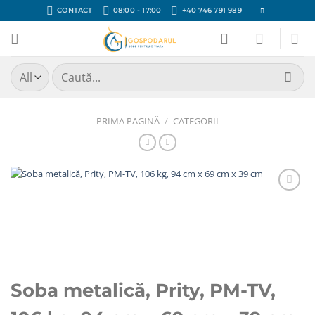
Skip
CONTACT
08:00 - 17:00
+40 746 791 989
to
content
Caută
după:
PRIMA PAGINĂ
/
CATEGORII
Adaugă
Favorit
Soba metalică, Prity, PM-TV,