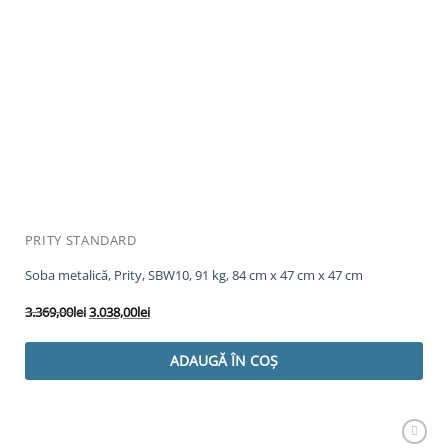
PRITY STANDARD
Soba metalică, Prity, SBW10, 91 kg, 84 cm x 47 cm x 47 cm
Prețul
Prețul
3.369,00
lei
3.038,00
lei
inițial
curent
a
este:
ADAUGĂ ÎN COȘ
fost:
3.038,00lei.
3.369,00lei.