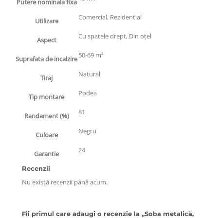
Putere nominala fixa
Comercial, Rezidential
Utilizare
Cu spatele drept, Din oțel
Aspect
50-69 m²
Suprafata de incalzire
Natural
Tiraj
Podea
Tip montare
81
Randament (%)
Negru
Culoare
24
Garantie
Recenzii
Nu există recenzii până acum.
Fii primul care adaugi o recenzie la „Soba metalică,