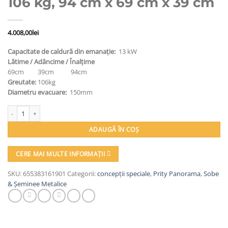
106 kg, 94 cm x 69 cm x 39 cm
4.008,00
lei
Capacitate de caldură din emanație:
13 kW
Lătime / Adâncime / Înalțime
69cm 39cm 94cm
Greutate:
106kg
Diametru evacuare:
150mm
Cantitate Soba metalică, Prity, PM-TV, 106 kg, 94 cm x 69 cm x 39 cm
ADAUGĂ ÎN COȘ
CERE MAI MULTE INFORMAȚII
SKU:
655383161901
Categorii:
concepții speciale
,
Prity Panorama
,
Sobe
& Șeminee Metalice