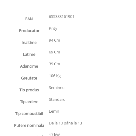
655383161901
EAN
Prity
Producator
94 Cm
Inaltime
69 Cm
Latime
39 Cm
Adancime
106 Kg
Greutate
Semineu
Tip produs
Standard
Tip ardere
Lemn
Tip combustibil
De la 10 pâna la 13
Putere nominala
13 kW