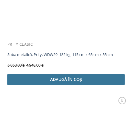
PRITY CLASIC
Soba metalică, Prity, WDW29, 182 kg, 115 cm x 65 cm x 55 cm
Prețul
Prețul
5.058,00
lei
4.948,00
lei
inițial
curent
a
este:
ADAUGĂ ÎN COȘ
fost:
4.948,00lei.
5.058,00lei.
Adaugă
Favorit