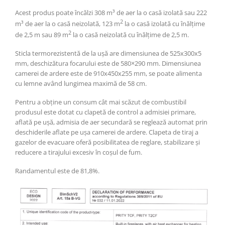
Acest produs poate încălzi 308 m³ de aer la o casă izolată sau 222
2
m³ de aer la o casă neizolată, 123 m
la o casă izolată cu înălțime
2
de 2,5 m sau 89 m
la o casă neizolată cu înălțime de 2,5 m.
Sticla termorezistentă de la ușă are dimensiunea de 525x300x5
mm, deschizătura focarului este de 580×290 mm. Dimensiunea
camerei de ardere este de 910x450x255 mm, se poate alimenta
cu lemne având lungimea maximă de 58 cm.
Pentru a obține un consum cât mai scăzut de combustibil
produsul este dotat cu clapetă de control a admisiei primare,
aflată pe ușă, admisia de aer secundară se reglează automat prin
deschiderile aflate pe ușa camerei de ardere. Clapeta de tiraj a
gazelor de evacuare oferă posibilitatea de reglare, stabilizare și
reducere a tirajului excesiv în coșul de fum.
Randamentul este de 81,8%.