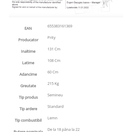
655383161369
EAN
Prity
Producator
131 Cm
Inaltime
108 Cm
Latime
60 Cm
Adancime
215 Kg
Greutate
Semineu
Tip produs
Standard
Tip ardere
Lemn
Tip combustibil
De la 18 pâna la 22
Putere nominala