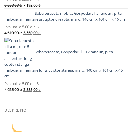
Prețul
Prețul
8.558,00
lei
7.193,00
lei
inițial
curent
Soba teracota mobila, Gospodarul, 5 randuri, plita
a
este:
mijlocie, alimentare si cuptor dreapta, maro, 140 cm x 101 cm x 46 cm
fost:
7.193,00lei.
Evaluat la
5.00
din 5
8.558,00lei.
Prețul
Prețul
4.610,00
lei
3.560,00
lei
inițial
curent
a
este:
fost:
3.560,00lei.
Soba teracota, Gospodarul, 3+2 randuri, plita
4.610,00lei.
mijlocie, alimentare lung, cuptor stanga, maro, 140 cm x 101 cm x 46
cm
Evaluat la
5.00
din 5
Prețul
Prețul
4.935,00
lei
3.885,00
lei
inițial
curent
a
este:
fost:
3.885,00lei.
DESPRE NOI
4.935,00lei.