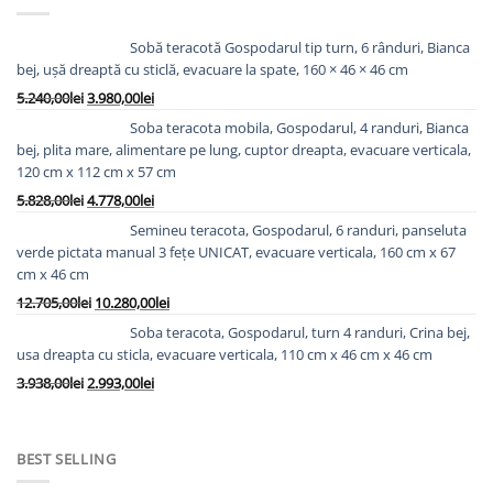
Sobă teracotă Gospodarul tip turn, 6 rânduri, Bianca
bej, ușă dreaptă cu sticlă, evacuare la spate, 160 × 46 × 46 cm
Prețul
Prețul
5.240,00
lei
3.980,00
lei
inițial
curent
Soba teracota mobila, Gospodarul, 4 randuri, Bianca
a
este:
bej, plita mare, alimentare pe lung, cuptor dreapta, evacuare verticala,
fost:
3.980,00lei.
120 cm x 112 cm x 57 cm
5.240,00lei.
Prețul
Prețul
5.828,00
lei
4.778,00
lei
inițial
curent
Semineu teracota, Gospodarul, 6 randuri, panseluta
a
este:
verde pictata manual 3 fețe UNICAT, evacuare verticala, 160 cm x 67
fost:
4.778,00lei.
cm x 46 cm
5.828,00lei.
Prețul
Prețul
12.705,00
lei
10.280,00
lei
inițial
curent
Soba teracota, Gospodarul, turn 4 randuri, Crina bej,
a
este:
usa dreapta cu sticla, evacuare verticala, 110 cm x 46 cm x 46 cm
fost:
10.280,00lei.
Prețul
Prețul
3.938,00
lei
2.993,00
lei
12.705,00lei.
inițial
curent
a
este:
fost:
2.993,00lei.
BEST SELLING
3.938,00lei.