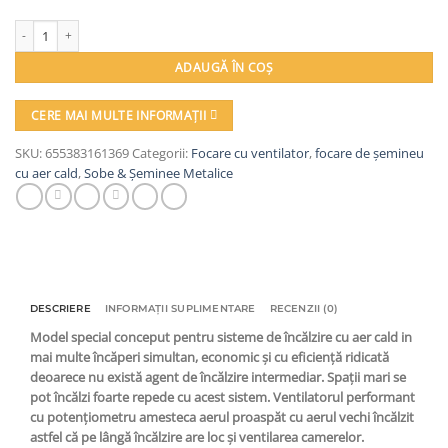
Cantitate Semineu metalic, Prity, TC 2Fan, 215 kg, 131 cm x 108 cm x 60 cm
ADAUGĂ ÎN COȘ
CERE MAI MULTE INFORMAȚII
SKU:
655383161369
Categorii:
Focare cu ventilator
,
focare de șemineu
cu aer cald
,
Sobe & Șeminee Metalice
DESCRIERE
INFORMAȚII SUPLIMENTARE
RECENZII (0)
Model special conceput pentru sisteme de încălzire cu aer cald in
mai multe încăperi simultan, economic și cu eficiență ridicată
deoarece nu există agent de încălzire intermediar. Spații mari se
pot încălzi foarte repede cu acest sistem. Ventilatorul performant
cu potențiometru amesteca aerul proaspăt cu aerul vechi încălzit
astfel că pe lângă încălzire are loc și ventilarea camerelor.