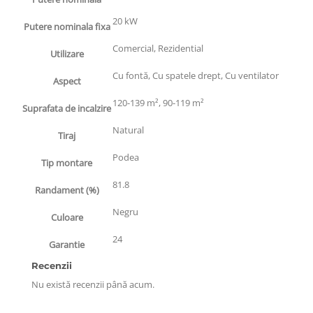
20 kW
Putere nominala fixa
Comercial, Rezidential
Utilizare
Cu fontă, Cu spatele drept, Cu ventilator
Aspect
120-139 m², 90-119 m²
Suprafata de incalzire
Natural
Tiraj
Podea
Tip montare
81.8
Randament (%)
Negru
Culoare
24
Garantie
Recenzii
Nu există recenzii până acum.