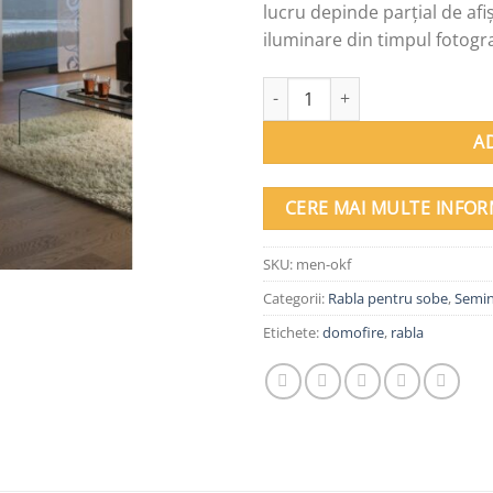
lucru depinde parțial de afiș
iluminare din timpul fotogra
Cantitate Șemineu teracotă ME
A
CERE MAI MULTE INFOR
SKU:
men-okf
Categorii:
Rabla pentru sobe
,
Semi
Etichete:
domofire
,
rabla