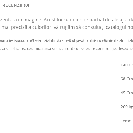
RECENZII (0)
zentată în imagine. Acest lucru depinde parțial de afișajul dvs
re mai precisă a culorilor, vă rugăm să consultați catalogul n
 eliminarea la sfârșitul ciclului de viață al produsului: La sfârșitul ciclului 
arsă, placarea ceramică arsă și sticla sunt considerate construcție. deșeuri, c
140 C
68 C
45 C
260 k
Lemn