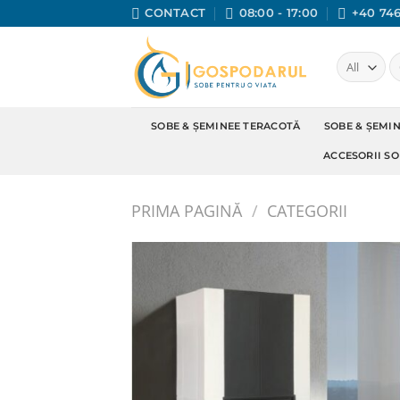
Skip
CONTACT
08:00 - 17:00
+40 746
to
content
C
du
SOBE & ȘEMINEE TERACOTĂ
SOBE & ȘEMI
ACCESORII SO
PRIMA PAGINĂ
/
CATEGORII