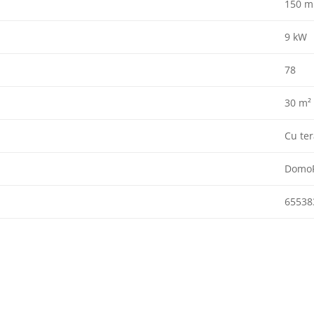
150 m
9 kW
78
30 m²
Cu te
DomoF
65538