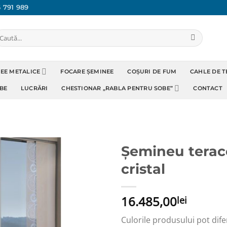
 791 989
aută
pă:
NEE METALICE
FOCARE ȘEMINEE
COȘURI DE FUM
CAHLE DE 
BE
LUCRĂRI
CHESTIONAR „RABLA PENTRU SOBE”
CONTACT
Șemineu terac
cristal
Adaugă
Favorit
16.485,00
lei
Culorile produsului pot dife