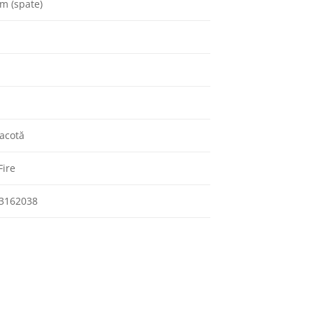
m (spate)
racotă
ire
3162038