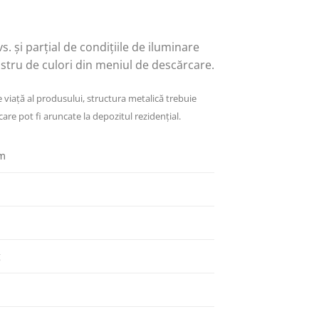
. și parțial de condițiile de iluminare
ostru de culori din meniul de descărcare.
de viață al produsului, structura metalică trebuie
are pot fi aruncate la depozitul rezidențial.
m
m
m
g