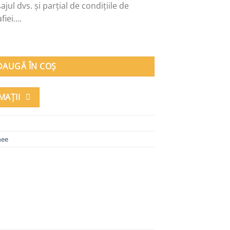
ajul dvs. și parțial de condițiile de
fiei….
NTON onix alb cristal
DAUGĂ ÎN COȘ
MAȚII
nee