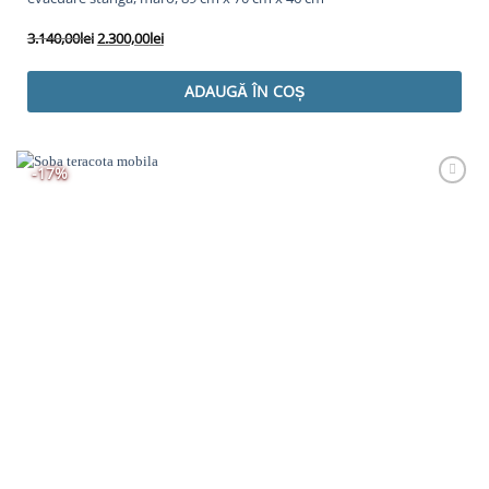
Prețul
Prețul
3.140,00
lei
2.300,00
lei
inițial
curent
a
este:
ADAUGĂ ÎN COȘ
fost:
2.300,00lei.
3.140,00lei.
-17%
Adaugă
Favorit