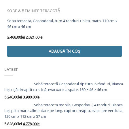
SOBE & ȘEMINEE TERACOTĂ
Soba teracota, Gospodarul, turn 4 randuri + plita, maro, 110 cm x
46 cm x 46 cm
Prețul
Prețul
2.468,00
lei
2.021,00
lei
inițial
curent
a
este:
ADAUGĂ ÎN COȘ
fost:
2.021,00lei.
2.468,00lei.
LATEST
Sobă teracotă Gospodarul tip turn, 6 rânduri, Bianca
bej, ușă dreaptă cu sticlă, evacuare la spate, 160 × 46 × 46 cm
Prețul
Prețul
5.240,00
lei
3.980,00
lei
inițial
curent
Soba teracota mobila, Gospodarul, 4 randuri, Bianca
a
este:
bej, plita mare, alimentare pe lung, cuptor dreapta, evacuare verticala,
fost:
3.980,00lei.
120 cm x 112 cm x 57 cm
5.240,00lei.
Prețul
Prețul
5.828,00
lei
4.778,00
lei