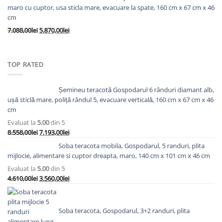
a
este:
maro cu cuptor, usa sticla mare, evacuare la spate, 160 cm x 67 cm x 46
fost:
6.563,00lei.
cm
8.138,00lei.
Prețul
Prețul
7.088,00
lei
5.870,00
lei
inițial
curent
a
este:
fost:
5.870,00lei.
TOP RATED
7.088,00lei.
Șemineu teracotă Gospodarul 6 rânduri diamant alb,
ușă sticlă mare, poliță rândul 5, evacuare verticală, 160 cm x 67 cm x 46
cm
Evaluat la
5.00
din 5
Prețul
Prețul
8.558,00
lei
7.193,00
lei
inițial
curent
Soba teracota mobila, Gospodarul, 5 randuri, plita
a
este:
mijlocie, alimentare si cuptor dreapta, maro, 140 cm x 101 cm x 46 cm
fost:
7.193,00lei.
Evaluat la
5.00
din 5
8.558,00lei.
Prețul
Prețul
4.610,00
lei
3.560,00
lei
inițial
curent
a
este:
fost:
3.560,00lei.
Soba teracota, Gospodarul, 3+2 randuri, plita
4.610,00lei.