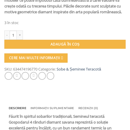
mobilier ce poate împodobi casa dumneavoastră a cărei valoare va
crește odată cu trecerea timpului. Plăcile decorate sunt sculptate cu
motive geometrice diamant inspirate din arta populară românească.
3 în stoc
Cantitate Semineul teracotă, Gospodarul, 4 rânduri, diamant savana, ușă sticlă
ADAUGĂ ÎN COȘ
CERE MAI MULTE INFORMAȚII
SKU:
634474196770
Categorie:
Sobe & Șeminee Teracotă
DESCRIERE
INFORMAȚII SUPLIMENTARE
RECENZII (0)
Făurit în spiritul sobarilor tradiționali, Semineul teracotă
Gospodarul 4 rânduri diamant savana reprezintă o soluție
excelentă pentru încălzit, cu un bun randament termic la un