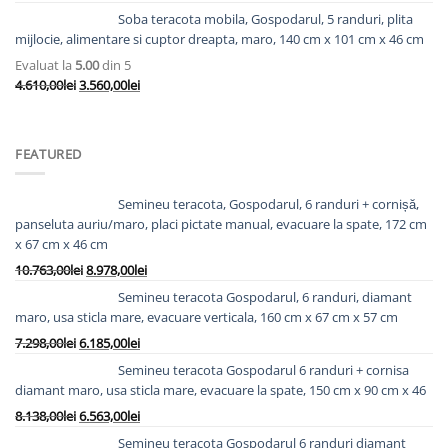
fost:
2.825,00lei.
Soba teracota mobila, Gospodarul, 5 randuri, plita
3.623,00lei.
mijlocie, alimentare si cuptor dreapta, maro, 140 cm x 101 cm x 46 cm
Evaluat la
5.00
din 5
Prețul
Prețul
4.610,00
lei
3.560,00
lei
inițial
curent
a
este:
fost:
3.560,00lei.
FEATURED
4.610,00lei.
Semineu teracota, Gospodarul, 6 randuri + cornișă,
panseluta auriu/maro, placi pictate manual, evacuare la spate, 172 cm
x 67 cm x 46 cm
Prețul
Prețul
10.763,00
lei
8.978,00
lei
inițial
curent
Semineu teracota Gospodarul, 6 randuri, diamant
a
este:
maro, usa sticla mare, evacuare verticala, 160 cm x 67 cm x 57 cm
fost:
8.978,00lei.
Prețul
Prețul
7.298,00
lei
6.185,00
lei
10.763,00lei.
inițial
curent
Semineu teracota Gospodarul 6 randuri + cornisa
a
este:
diamant maro, usa sticla mare, evacuare la spate, 150 cm x 90 cm x 46
fost:
6.185,00lei.
Prețul
Prețul
8.138,00
lei
6.563,00
lei
7.298,00lei.
inițial
curent
Semineu teracota Gospodarul 6 randuri diamant