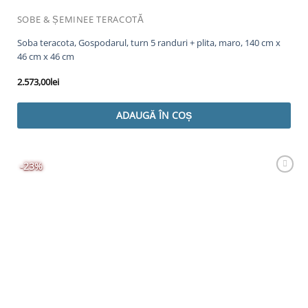
SOBE & ȘEMINEE TERACOTĂ
Soba teracota, Gospodarul, turn 5 randuri + plita, maro, 140 cm x
46 cm x 46 cm
2.573,00
lei
ADAUGĂ ÎN COȘ
-23%
Adaugă
Favorit