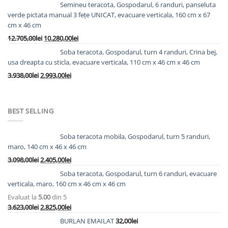
inițial
curent
Semineu teracota, Gospodarul, 6 randuri, panseluta
a
este:
verde pictata manual 3 fețe UNICAT, evacuare verticala, 160 cm x 67
fost:
4.778,00lei.
cm x 46 cm
5.828,00lei.
Prețul
Prețul
12.705,00
lei
10.280,00
lei
inițial
curent
Soba teracota, Gospodarul, turn 4 randuri, Crina bej,
a
este:
usa dreapta cu sticla, evacuare verticala, 110 cm x 46 cm x 46 cm
fost:
10.280,00lei.
Prețul
Prețul
3.938,00
lei
2.993,00
lei
12.705,00lei.
inițial
curent
a
este:
fost:
2.993,00lei.
BEST SELLING
3.938,00lei.
Soba teracota mobila, Gospodarul, turn 5 randuri,
maro, 140 cm x 46 x 46 cm
Prețul
Prețul
3.098,00
lei
2.405,00
lei
inițial
curent
Soba teracota, Gospodarul, turn 6 randuri, evacuare
a
este:
verticala, maro, 160 cm x 46 cm x 46 cm
fost:
2.405,00lei.
Evaluat la
5.00
din 5
3.098,00lei.
Prețul
Prețul
3.623,00
lei
2.825,00
lei
inițial
curent
BURLAN EMAILAT
32,00
lei
a
este: