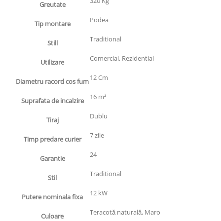
320 Kg
Greutate
Podea
Tip montare
Traditional
Still
Comercial, Rezidential
Utilizare
12 Cm
Diametru racord cos fum
16 m²
Suprafata de incalzire
Dublu
Tiraj
7 zile
Timp predare curier
24
Garantie
Traditional
Stil
12 kW
Putere nominala fixa
Teracotă naturală, Maro
Culoare