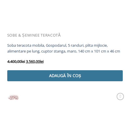
SOBE & ȘEMINEE TERACOTĂ
Soba teracota mobila, Gospodarul, 5 randuri, plita mijlocie,
alimentare pe lung, cuptor stanga, maro, 140 cm x 101 cm x 46 cm
Prețul
Prețul
4.400,00
lei
3.560,00
lei
inițial
curent
a
este:
ADAUGĂ ÎN COȘ
fost:
3.560,00lei.
4.400,00lei.
-27%
Adaugă
Favorit