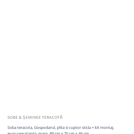
SOBE & ȘEMINEE TERACOTĂ
Soba teracota, Gospodarul, plita si cuptor sticla + kit montaj,
evacuare stanga, maro, 89 cm x 70 cm x 46 cm