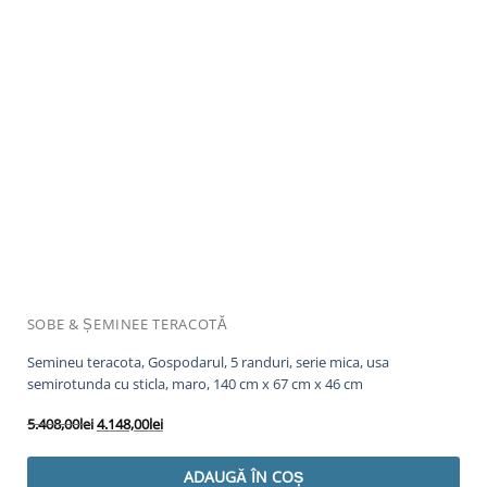
SOBE & ȘEMINEE TERACOTĂ
Semineu teracota, Gospodarul, 5 randuri, serie mica, usa
semirotunda cu sticla, maro, 140 cm x 67 cm x 46 cm
Prețul
Prețul
5.408,00
lei
4.148,00
lei
inițial
curent
a
este:
ADAUGĂ ÎN COȘ