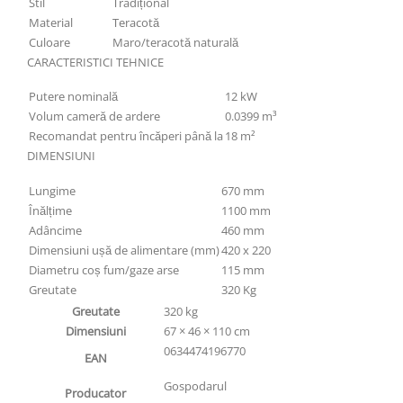
Stil
Tradițional
Material
Teracotă
Culoare
Maro/teracotă naturală
CARACTERISTICI TEHNICE
Putere nominală
12 kW
Volum cameră de ardere
0.0399 m³
Recomandat pentru încăperi până la
18 m²
DIMENSIUNI
Lungime
670 mm
Înălțime
1100 mm
Adâncime
460 mm
Dimensiuni ușă de alimentare (mm)
420 x 220
Diametru coș fum/gaze arse
115 mm
Greutate
320 Kg
Greutate
320 kg
Dimensiuni
67 × 46 × 110 cm
0634474196770
EAN
Gospodarul
Producator