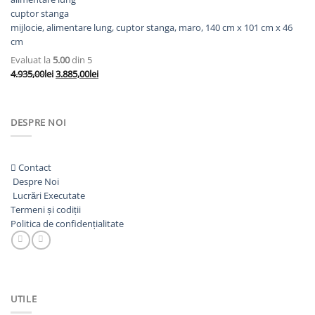
mijlocie, alimentare lung, cuptor stanga, maro, 140 cm x 101 cm x 46
cm
Evaluat la
5.00
din 5
Prețul
Prețul
4.935,00
lei
3.885,00
lei
inițial
curent
a
este:
fost:
3.885,00lei.
DESPRE NOI
4.935,00lei.
Contact
Despre Noi
Lucrări Executate
Termeni și codiții
Politica de confidențialitate
UTILE