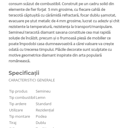
consum scăzut de combustibil. Construit pe un cadru solid din
elemente de fier forjat 5 mm grosime, cu fiecare cahlă de
teracotă căptușită cu cărămidă refractară, focar dublu șamotat,
evacuare pe ștut metalic de 4 mm grosime, lucrat cu adeziv și chit
rezistente la temperatură, rezistența la transport/manipulare.
Semineul teracotă diamant savana constituie cea mai rapidă
soluție de încălzit, precum și o frumoasă piesă de mobilier ce
poate împodobi casa dumneavoastră a cărei valoare va crește
odată cu trecerea timpului. Plăcile decorate sunt sculptate cu
motive geometrice diamant inspirate din arta populară
românească.
Specificații
CARACTERISTICI GENERALE
Tip produs
Semineu
Tip combustibil
Lemn
Tip ardere
Standard
Utilizare
Rezidențial
Tip montare
Podea
Tiraj
Dublu