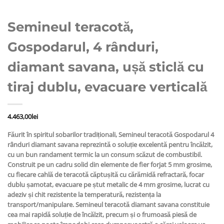
Semineul teracotă,
Gospodarul, 4 rânduri,
diamant savana, ușă sticlă cu
tiraj dublu, evacuare verticală
4.463,00
lei
Făurit în spiritul sobarilor tradiționali, Semineul teracotă Gospodarul 4
rânduri diamant savana reprezintă o soluție excelentă pentru încălzit,
cu un bun randament termic la un consum scăzut de combustibil.
Construit pe un cadru solid din elemente de fier forjat 5 mm grosime,
cu fiecare cahlă de teracotă căptușită cu cărămidă refractară, focar
dublu șamotat, evacuare pe ștut metalic de 4 mm grosime, lucrat cu
adeziv și chit rezistente la temperatură, rezistența la
transport/manipulare. Semineul teracotă diamant savana constituie
cea mai rapidă soluție de încălzit, precum și o frumoasă piesă de