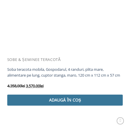
SOBE & ȘEMINEE TERACOTĂ
Soba teracota mobila, Gospodarul, 4 randuri, plita mare,
alimentare pe lung, cuptor stanga, maro, 120 cm x 112 cm x 57 cm
Prețul
Prețul
4.358,00
lei
3.570,00
lei
inițial
curent
a
este:
ADAUGĂ ÎN COȘ
fost:
3.570,00lei.
4.358,00lei.
Adaugă