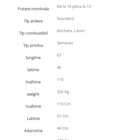
De la 10 pâna la 13
Putere nominala
Standard
Tip ardere
Brichete, Lemn
Tip combustibil
Semineu
Tip produs
67
lungime
46
latime
110
inaltime
320 Kg
weight
110 Cm
Inaltime
67 Cm
Latime
46 Cm
Adancime