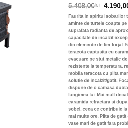
Prețul
5.408,00
4.190,0
lei
inițial
Faurita in spiritul sobarilor
a
aminte de turtele coapte pe p
fost:
suprafata radianta de aprox
5.408,00
capacitate de incalzit excep
din elemente de fier forjat
teracota captusita cu caram
evacuare pe stut metalic de
rezistente la temperatura, 
mobila teracota cu plita mar
solutie de incalzit/gatit. F
dispune de o camasa dubla 
lungimea lui. Mai mult deca
caramida refractara si dupa
sobel, ceea ce contribuie l
mai multe ore. Plita de gati
vase mari de gatit fara prob