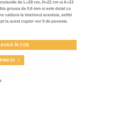
mensiunile de L=28 cm, H=22 cm si A=33
abla groasa de 0,6 mm si este dotat cu
e caldura la interiorul acestuia, astfel
t la acest cuptor vor fi de poveste.
, Gospodarul, 5 randuri, plita mare, alimentare pe lung, cuptor ce
AUGĂ ÎN COȘ
RMAȚII
ă