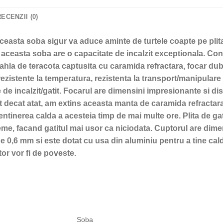
RECENZII (0)
, aceasta soba sigur va aduce aminte de turtele coapte pe plita
 aceasta soba are o capacitate de incalzit exceptionala. Con
cahla de teracota captusita cu caramida refractara, focar du
rezistente la temperatura, rezistenta la transport/manipular
ie de incalzit/gatit. Focarul are dimensini impresionante si
lt decat atat, am extins aceasta manta de caramida refractara
ntinerea calda a acesteia timp de mai multe ore. Plita de gat
leme, facand gatitul mai usor ca niciodata. Cuptorul are di
 0,6 mm si este dotat cu usa din aluminiu pentru a tine caldu
or vor fi de poveste.
Soba