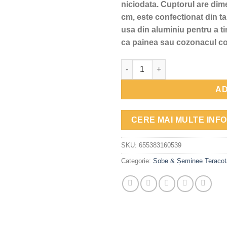
niciodata. Cuptorul are di
cm, este confectionat din t
usa din aluminiu pentru a tin
ca painea sau cozonacul cop
Cantitate Soba mobila teracota
AD
CERE MAI MULTE INFO
SKU:
655383160539
Categorie:
Sobe & Șeminee Teracot