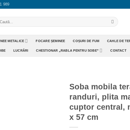
1 989
aută
pă:
INEE METALICE
FOCARE ȘEMINEE
COȘURI DE FUM
CAHLE DE T
OBE
LUCRĂRI
CHESTIONAR „RABLA PENTRU SOBE”
CONTACT
Soba mobila ter
randuri, plita m
Adaugă
Favorit
cuptor central,
x 57 cm