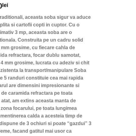
Prețul
0
lei
curent
 traditionali, aceasta soba sigur va aduce
este:
lita si cartofii copti in cuptor. Cu o
4.190,00lei.
imativ 3 mp, aceasta soba are o
lei.
tionala. Construita pe un cadru solid
 5 mm grosime, cu fiecare cahla de
ida refractara, focar dublu samotat,
 4 mm grosime, lucrata cu adeziv si chit
rezistenta la transport/manipulare Soba
e 5 randuri constituie cea mai rapida
ocarul are dimensini impresionante si
de caramida refractara pe toata
t atat, am extins aceasta manta de
 zona focarului, pe toata lungimea
a mentinerea calda a acesteia timp de
t dispune de 3 ochiuri si poate “gazdui” 3
leme, facand gatitul mai usor ca