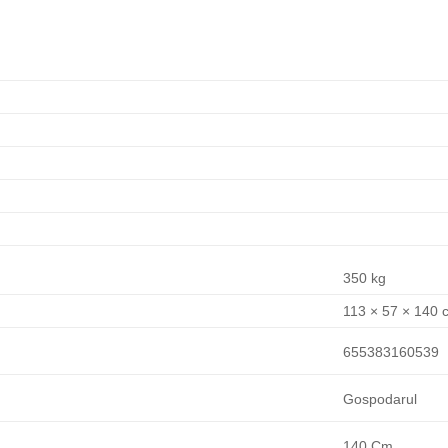
350 kg
113 × 57 × 140 
655383160539
Gospodarul
140 Cm