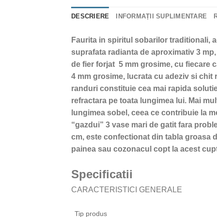
DESCRIERE
INFORMAȚII SUPLIMENTARE
Faurita in spiritul sobarilor traditionali
suprafata radianta de aproximativ 3 mp,
de fier forjat 5 mm grosime, cu fiecare 
4 mm grosime, lucrata cu adeziv si chit 
randuri constituie cea mai rapida solut
refractara pe toata lungimea lui. Mai mu
lungimea sobel, ceea ce contribuie la me
“gazdui” 3 vase mari de gatit fara prob
cm, este confectionat din tabla groasa de
painea sau cozonacul copt la acest cupt
Specificatii
CARACTERISTICI GENERALE
Tip produs