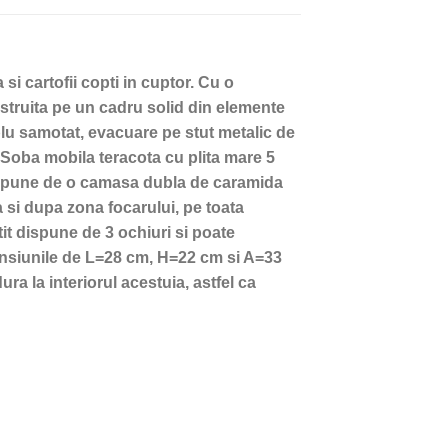
 si cartofii copti in cuptor. Cu o
struita pe un cadru solid din elemente
blu samotat, evacuare pe stut metalic de
e Soba mobila teracota cu plita mare 5
 dispune de o camasa dubla de caramida
 si dupa zona focarului, pe toata
it dispune de 3 ochiuri si poate
mensiunile de L=28 cm, H=22 cm si A=33
ra la interiorul acestuia, astfel ca