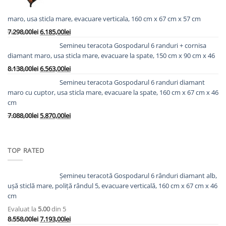
maro, usa sticla mare, evacuare verticala, 160 cm x 67 cm x 57 cm
Prețul
Prețul
7.298,00
lei
6.185,00
lei
inițial
curent
Semineu teracota Gospodarul 6 randuri + cornisa
a
este:
diamant maro, usa sticla mare, evacuare la spate, 150 cm x 90 cm x 46
fost:
6.185,00lei.
Prețul
Prețul
8.138,00
lei
6.563,00
lei
7.298,00lei.
inițial
curent
Semineu teracota Gospodarul 6 randuri diamant
a
este:
maro cu cuptor, usa sticla mare, evacuare la spate, 160 cm x 67 cm x 46
fost:
6.563,00lei.
cm
8.138,00lei.
Prețul
Prețul
7.088,00
lei
5.870,00
lei
inițial
curent
a
este:
fost:
5.870,00lei.
TOP RATED
7.088,00lei.
Șemineu teracotă Gospodarul 6 rânduri diamant alb,
ușă sticlă mare, poliță rândul 5, evacuare verticală, 160 cm x 67 cm x 46
cm
Evaluat la
5.00
din 5
Prețul
Prețul
8.558,00
lei
7.193,00
lei