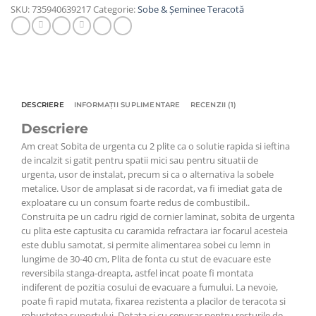
SKU:
735940639217
Categorie:
Sobe & Șeminee Teracotă
DESCRIERE
INFORMAȚII SUPLIMENTARE
RECENZII (1)
Descriere
Am creat Sobita de urgenta cu 2 plite ca o solutie rapida si ieftina
de incalzit si gatit pentru spatii mici sau pentru situatii de
urgenta, usor de instalat, precum si ca o alternativa la sobele
metalice. Usor de amplasat si de racordat, va fi imediat gata de
exploatare cu un consum foarte redus de combustibil..
Construita pe un cadru rigid de cornier laminat, sobita de urgenta
cu plita este captusita cu caramida refractara iar focarul acesteia
este dublu samotat, si permite alimentarea sobei cu lemn in
lungime de 30-40 cm, Plita de fonta cu stut de evacuare este
reversibila stanga-dreapta, astfel incat poate fi montata
indiferent de pozitia cosului de evacuare a fumului. La nevoie,
poate fi rapid mutata, fixarea rezistenta a placilor de teracota si
robustetea suportului. Dotata si cu cenusar pentru resturile de