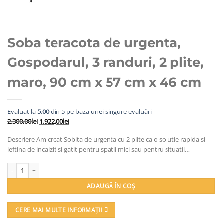
Soba teracota de urgenta,
Gospodarul, 3 randuri, 2 plite,
maro, 90 cm x 57 cm x 46 cm
Evaluat la
5.00
din 5 pe baza unei singure evaluări
Prețul
Prețul
2.300,00
lei
1.922,00
lei
inițial
curent
Descriere Am creat Sobita de urgenta cu 2 plite ca o solutie rapida si
a
este:
ieftina de incalzit si gatit pentru spatii mici sau pentru situatii…
fost:
1.922,00lei.
2.300,00lei.
Cantitate Soba teracota de urgenta, Gospodarul, 3 randuri, 2 plite, maro, 90 
ADAUGĂ ÎN COȘ
CERE MAI MULTE INFORMAȚII