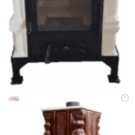
SOBE & ȘEMINEE TERACOTĂ
Semineu teracota, Gospodarul, 5 randuri, polita granit, usa
semineu mare cu sticla, alb, 140 cm x 67 cm x 46 cm
5.985,00
lei
ADAUGĂ ÎN COȘ
-17%
Adaugă
Favorit