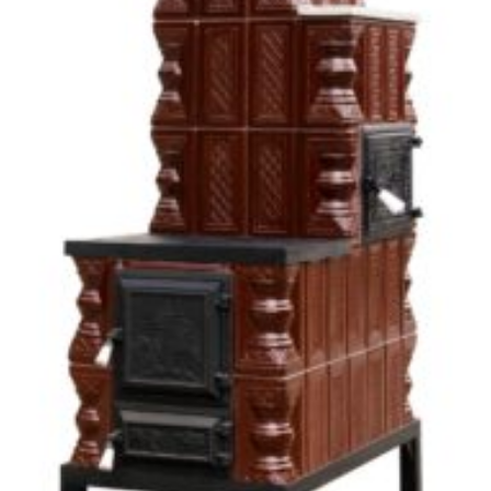
SOBE & ȘEMINEE TERACOTĂ
Soba teracota, Gospodarul, 5 randuri, plita 1/2, alimentare pe lung,
cuptor dreapta, maro, 140 cm x 78 cm x 46 cm