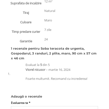
12 m²
Suprafata de incalzire
Natural
Tiraj
Maro
Culoare
7 zile
Timp predare curier
24
Garantie
1 recenzie pentru
Soba teracota de urgenta,
Gospodarul, 3 randuri, 2 plite, maro, 90 cm x 57 cm
x 46 cm
Evaluat la
5
din 5
Viorel nicusor
–
martie 16, 2024
Foarte multumit. Recomand cu increderea!
Adaugă o recenzie
Evaluarea ta
*