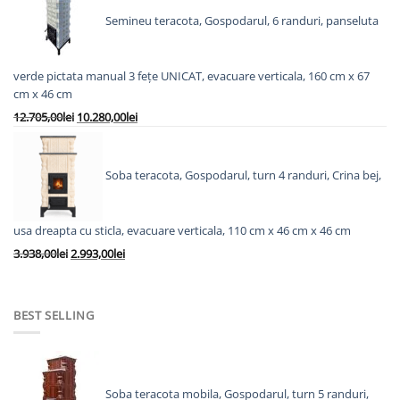
fost:
4.778,00lei.
Semineu teracota, Gospodarul, 6 randuri, panseluta
5.828,00lei.
verde pictata manual 3 fețe UNICAT, evacuare verticala, 160 cm x 67
cm x 46 cm
Prețul
Prețul
12.705,00
lei
10.280,00
lei
inițial
curent
a
este:
fost:
10.280,00lei.
Soba teracota, Gospodarul, turn 4 randuri, Crina bej,
12.705,00lei.
usa dreapta cu sticla, evacuare verticala, 110 cm x 46 cm x 46 cm
Prețul
Prețul
3.938,00
lei
2.993,00
lei
inițial
curent
a
este:
fost:
2.993,00lei.
BEST SELLING
3.938,00lei.
Soba teracota mobila, Gospodarul, turn 5 randuri,