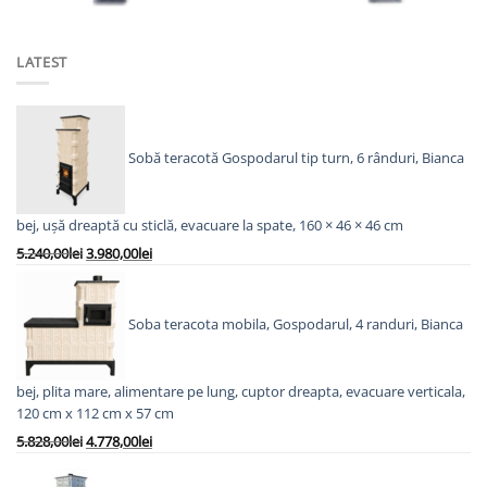
fost:
2.021,00lei.
2.468,00lei.
LATEST
Sobă teracotă Gospodarul tip turn, 6 rânduri, Bianca
bej, ușă dreaptă cu sticlă, evacuare la spate, 160 × 46 × 46 cm
Prețul
Prețul
5.240,00
lei
3.980,00
lei
inițial
curent
a
este:
fost:
3.980,00lei.
Soba teracota mobila, Gospodarul, 4 randuri, Bianca
5.240,00lei.
bej, plita mare, alimentare pe lung, cuptor dreapta, evacuare verticala,
120 cm x 112 cm x 57 cm
Prețul
Prețul
5.828,00
lei
4.778,00
lei
inițial
curent
a
este: