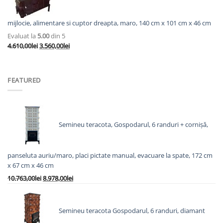
mijlocie, alimentare si cuptor dreapta, maro, 140 cm x 101 cm x 46 cm
Evaluat la
5.00
din 5
Prețul
Prețul
4.610,00
lei
3.560,00
lei
inițial
curent
a
este:
fost:
3.560,00lei.
FEATURED
4.610,00lei.
Semineu teracota, Gospodarul, 6 randuri + cornișă,
panseluta auriu/maro, placi pictate manual, evacuare la spate, 172 cm
x 67 cm x 46 cm
Prețul
Prețul
10.763,00
lei
8.978,00
lei
inițial
curent
a
este:
fost:
8.978,00lei.
Semineu teracota Gospodarul, 6 randuri, diamant
10.763,00lei.