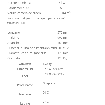
Putere nominala
6 kW
Randament (%)
85
Volum camera de ardere
0.044 m³
Recomandat pentru incaperi pana la
9 m²
DIMENSIUNI
Lungime
570 mm
Inaltime
900 mm
Adancime
460 mm
Dimensiuni usa de alimentare (mm)
200 x 220
Diametru cos fum/gaze arse
120 mm
Greutate
120 Kg
Greutate
150 kg
Dimensiuni
57 × 46 × 90 cm
0735940639217
EAN
Gospodarul
Producator
90 Cm
Inaltime
57 Cm
Latime