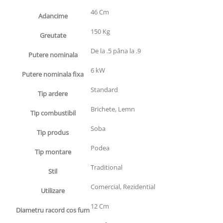
46 Cm
Adancime
150 Kg
Greutate
De la .5 pâna la .9
Putere nominala
6 kW
Putere nominala fixa
Standard
Tip ardere
Brichete, Lemn
Tip combustibil
Soba
Tip produs
Podea
Tip montare
Traditional
Stil
Comercial, Rezidential
Utilizare
12 Cm
Diametru racord cos fum