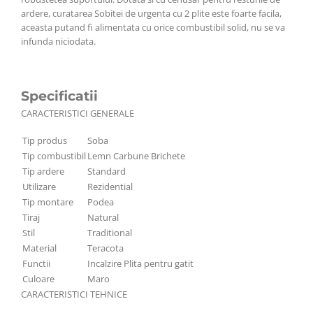
ardere, curatarea Sobitei de urgenta cu 2 plite este foarte facila,
aceasta putand fi alimentata cu orice combustibil solid, nu se va
infunda niciodata.
Specificatii
CARACTERISTICI GENERALE
Tip produs
Soba
Tip combustibil
Lemn Carbune Brichete
Tip ardere
Standard
Utilizare
Rezidential
Tip montare
Podea
Tiraj
Natural
Stil
Traditional
Material
Teracota
Functii
Incalzire Plita pentru gatit
Culoare
Maro
CARACTERISTICI TEHNICE