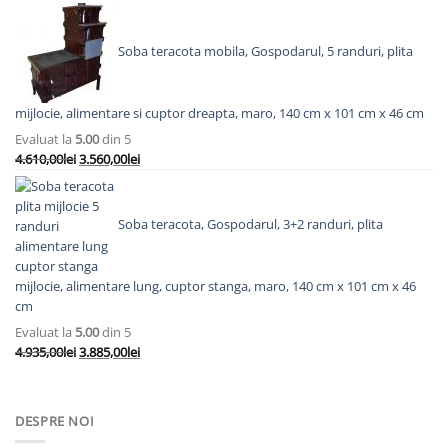
inițial
curent
a
este:
fost:
7.193,00lei.
Soba teracota mobila, Gospodarul, 5 randuri, plita
8.558,00lei.
mijlocie, alimentare si cuptor dreapta, maro, 140 cm x 101 cm x 46 cm
Evaluat la
5.00
din 5
Prețul
Prețul
4.610,00
lei
3.560,00
lei
inițial
curent
a
este:
fost:
3.560,00lei.
Soba teracota, Gospodarul, 3+2 randuri, plita
4.610,00lei.
mijlocie, alimentare lung, cuptor stanga, maro, 140 cm x 101 cm x 46
cm
Evaluat la
5.00
din 5
Prețul
Prețul
4.935,00
lei
3.885,00
lei
inițial
curent
a
este:
fost:
3.885,00lei.
DESPRE NOI
4.935,00lei.