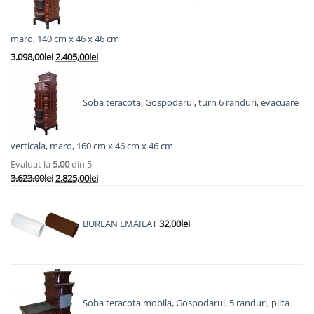
maro, 140 cm x 46 x 46 cm
Prețul
Prețul
3.098,00
lei
2.405,00
lei
inițial
curent
a
este:
fost:
2.405,00lei.
Soba teracota, Gospodarul, turn 6 randuri, evacuare
3.098,00lei.
verticala, maro, 160 cm x 46 cm x 46 cm
Evaluat la
5.00
din 5
Prețul
Prețul
3.623,00
lei
2.825,00
lei
inițial
curent
a
este:
fost:
2.825,00lei.
BURLAN EMAILAT
32,00
lei
3.623,00lei.
Soba teracota mobila, Gospodarul, 5 randuri, plita