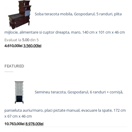
fost:
2.825,00lei.
3.623,00lei.
Soba teracota mobila, Gospodarul, 5 randuri, plita
mijlocie, alimentare si cuptor dreapta, maro, 140 cm x 101 cm x 46 cm
Evaluat la
5.00
din 5
Prețul
Prețul
4.610,00
lei
3.560,00
lei
inițial
curent
a
este:
fost:
3.560,00lei.
FEATURED
4.610,00lei.
Semineu teracota, Gospodarul, 6 randuri + cornișă,
panseluta auriu/maro, placi pictate manual, evacuare la spate, 172 cm
x 67 cm x 46 cm
Prețul
Prețul
10.763,00
lei
8.978,00
lei
inițial
curent