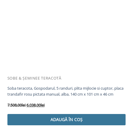
SOBE & ȘEMINEE TERACOTĂ
Soba teracota, Gospodarul, 5 randuri, plita mijlocie si cuptor, placa
trandafir rosu pictata manual, alba, 140 cm x 101 cm x 46 cm
Prețul
Prețul
7.508,00
lei
6.038,00
lei
inițial
curent
a
este:
ADAUGĂ ÎN COȘ
fost:
6.038,00lei.
7.508,00lei.