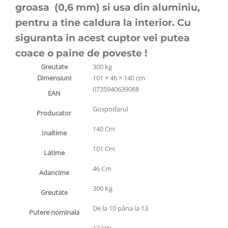
groasa (0,6 mm) si usa din aluminiu,
pentru a tine caldura la interior. Cu
siguranta in acest cuptor vei putea
coace o paine de poveste !
Greutate
300 kg
Dimensiuni
101 × 46 × 140 cm
0735940639088
EAN
Gospodarul
Producator
140 Cm
Inaltime
101 Cm
Latime
46 Cm
Adancime
300 Kg
Greutate
De la 10 pâna la 13
Putere nominala
13 kW