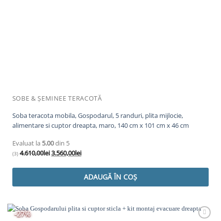
SOBE & ȘEMINEE TERACOTĂ
Soba teracota mobila, Gospodarul, 5 randuri, plita mijlocie,
alimentare si cuptor dreapta, maro, 140 cm x 101 cm x 46 cm
Evaluat la
5.00
din 5
Prețul
Prețul
4.610,00
lei
3.560,00
lei
(3)
inițial
curent
a
este:
ADAUGĂ ÎN COȘ
fost:
3.560,00lei.
4.610,00lei.
-27%