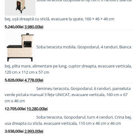
bej, ușă dreaptă cu sticlă, evacuare la spate, 160 × 46 × 46 cm
Prețul
Prețul
5.240,00
lei
3.980,00
lei
inițial
curent
a
este:
fost:
3.980,00lei.
Soba teracota mobila, Gospodarul, 4 randuri, Bianca
5.240,00lei.
bej, plita mare, alimentare pe lung, cuptor dreapta, evacuare verticala,
120 cm x 112 cm x 57 cm
Prețul
Prețul
5.828,00
lei
4.778,00
lei
inițial
curent
Semineu teracota, Gospodarul, 6 randuri, panseluta
a
este:
verde pictata manual 3 fețe UNICAT, evacuare verticala, 160 cm x 67
fost:
4.778,00lei.
cm x 46 cm
5.828,00lei.
Prețul
Prețul
12.705,00
lei
10.280,00
lei
inițial
curent
Soba teracota, Gospodarul, turn 4 randuri, Crina bej,
a
este:
usa dreapta cu sticla, evacuare verticala, 110 cm x 46 cm x 46 cm
fost:
10.280,00lei.
Prețul
Prețul
3.938,00
lei
2.993,00
lei
12.705,00lei.
inițial
curent