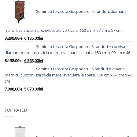
a
este:
fost:
8.978,00lei.
Semineu teracota Gospodarul, 6 randuri, diamant
10.763,00lei.
maro, usa sticla mare, evacuare verticala, 160 cm x 67 cm x 57 cm
Prețul
Prețul
7.298,00
lei
6.185,00
lei
inițial
curent
Semineu teracota Gospodarul 6 randuri + cornisa
a
este:
diamant maro, usa sticla mare, evacuare la spate, 150 cm x 90 cm x 46
fost:
6.185,00lei.
Prețul
Prețul
8.138,00
lei
6.563,00
lei
7.298,00lei.
inițial
curent
Semineu teracota Gospodarul 6 randuri diamant
a
este:
maro cu cuptor, usa sticla mare, evacuare la spate, 160 cm x 67 cm x 46
fost:
6.563,00lei.
cm
8.138,00lei.
Prețul
Prețul
7.088,00
lei
5.870,00
lei
inițial
curent
a
este:
fost:
5.870,00lei.
TOP RATED
7.088,00lei.