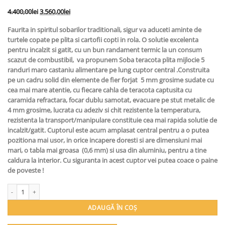
Prețul
Prețul
4.400,00
lei
3.560,00
lei
inițial
curent
Faurita in spiritul sobarilor traditionali, sigur va aduceti aminte de
a
este:
turtele copate pe plita si cartofii copti in rola. O solutie excelenta
fost:
3.560,00lei.
pentru incalzit si gatit, cu un bun randament termic la un consum
4.400,00lei.
scazut de combustibil, va propunem Soba teracota plita mijlocie 5
randuri maro castaniu alimentare pe lung cuptor central .Construita
pe un cadru solid din elemente de fier forjat 5 mm grosime sudate cu
cea mai mare atentie, cu fiecare cahla de teracota captusita cu
caramida refractara, focar dublu samotat, evacuare pe stut metalic de
4 mm grosime, lucrata cu adeziv si chit rezistente la temperatura,
rezistenta la transport/manipulare constituie cea mai rapida solutie de
incalzit/gatit. Cuptorul este acum amplasat central pentru a o putea
pozitiona mai usor, in orice incapere doresti si are dimensiuni mai
mari, o tabla mai groasa (0,6 mm) si usa din aluminiu, pentru a tine
caldura la interior. Cu siguranta in acest cuptor vei putea coace o paine
de poveste !
Cantitate Soba teracota, Gospodarul, 5 randuri, alimentare pe lung, cuptor cen
ADAUGĂ ÎN COȘ