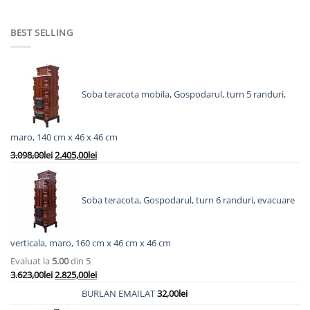
a
este:
fost:
2.993,00lei.
BEST SELLING
3.938,00lei.
Soba teracota mobila, Gospodarul, turn 5 randuri,
maro, 140 cm x 46 x 46 cm
Prețul
Prețul
3.098,00
lei
2.405,00
lei
inițial
curent
a
este:
fost:
2.405,00lei.
Soba teracota, Gospodarul, turn 6 randuri, evacuare
3.098,00lei.
verticala, maro, 160 cm x 46 cm x 46 cm
Evaluat la
5.00
din 5
Prețul
Prețul
3.623,00
lei
2.825,00
lei
inițial
curent
BURLAN EMAILAT
32,00
lei
a
este: