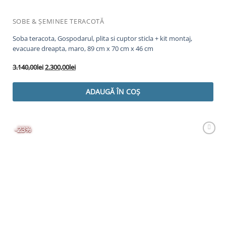
SOBE & ȘEMINEE TERACOTĂ
Soba teracota, Gospodarul, plita si cuptor sticla + kit montaj,
evacuare dreapta, maro, 89 cm x 70 cm x 46 cm
Prețul
Prețul
3.140,00
lei
2.300,00
lei
inițial
curent
a
este:
ADAUGĂ ÎN COȘ
fost:
2.300,00lei.
3.140,00lei.
-23%
Adaugă
Favorit