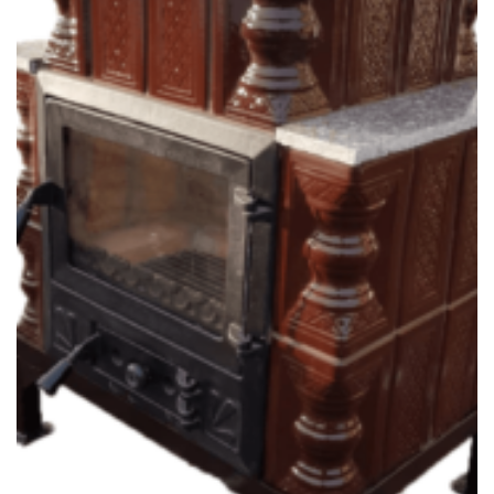
SOBE & ȘEMINEE TERACOTĂ
Șemineu teracotă mobil, Gospodarul, 3 randuri, ușa sticlă mare,
maro 90 cm x 67 cm x 46 cm
Evaluat la
5.00
din 5