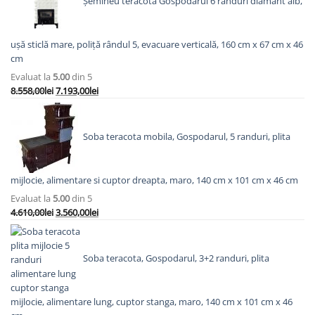
Șemineu teracotă Gospodarul 6 rânduri diamant alb,
ușă sticlă mare, poliță rândul 5, evacuare verticală, 160 cm x 67 cm x 46
cm
Evaluat la
5.00
din 5
Prețul
Prețul
8.558,00
lei
7.193,00
lei
inițial
curent
a
este:
fost:
7.193,00lei.
Soba teracota mobila, Gospodarul, 5 randuri, plita
8.558,00lei.
mijlocie, alimentare si cuptor dreapta, maro, 140 cm x 101 cm x 46 cm
Evaluat la
5.00
din 5
Prețul
Prețul
4.610,00
lei
3.560,00
lei
inițial
curent
a
este:
fost:
3.560,00lei.
Soba teracota, Gospodarul, 3+2 randuri, plita
4.610,00lei.
mijlocie, alimentare lung, cuptor stanga, maro, 140 cm x 101 cm x 46