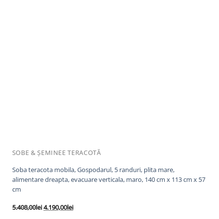
SOBE & ȘEMINEE TERACOTĂ
Soba teracota mobila, Gospodarul, 5 randuri, plita mare,
alimentare dreapta, evacuare verticala, maro, 140 cm x 113 cm x 57
cm
Prețul
Prețul
5.408,00
lei
4.190,00
lei
inițial
curent