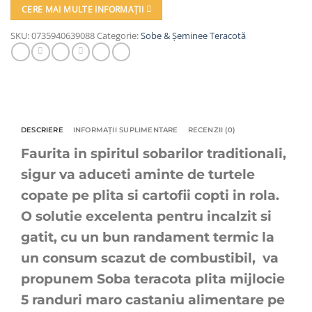
CERE MAI MULTE INFORMAȚII
SKU:
0735940639088
Categorie:
Sobe & Șeminee Teracotă
DESCRIERE
INFORMAȚII SUPLIMENTARE
RECENZII (0)
Faurita in spiritul sobarilor traditionali,
sigur va aduceti aminte de turtele
copate pe plita si cartofii copti in rola.
O solutie excelenta pentru incalzit si
gatit, cu un bun randament termic la
un consum scazut de combustibil, va
propunem Soba teracota plita mijlocie
5 randuri maro castaniu alimentare pe