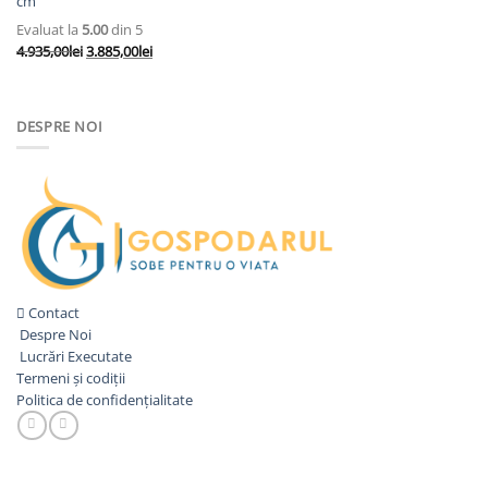
cm
Evaluat la
5.00
din 5
Prețul
Prețul
4.935,00
lei
3.885,00
lei
inițial
curent
a
este:
fost:
3.885,00lei.
DESPRE NOI
4.935,00lei.
Contact
Despre Noi
Lucrări Executate
Termeni și codiții
Politica de confidențialitate