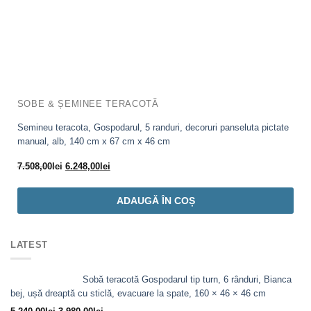
SOBE & ȘEMINEE TERACOTĂ
Semineu teracota, Gospodarul, 5 randuri, decoruri panseluta pictate
manual, alb, 140 cm x 67 cm x 46 cm
Prețul
Prețul
7.508,00
lei
6.248,00
lei
inițial
curent
a
este:
ADAUGĂ ÎN COȘ
fost:
6.248,00lei.
7.508,00lei.
LATEST
Sobă teracotă Gospodarul tip turn, 6 rânduri, Bianca
bej, ușă dreaptă cu sticlă, evacuare la spate, 160 × 46 × 46 cm
Prețul
Prețul