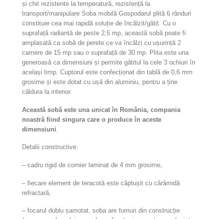
și chit rezistente la temperatură, rezistență la
transport/manipulare Soba mobilă Gospodarul plită 6 rânduri
constituie cea mai rapidă soluție de încălzit/gătit. Cu o
suprafață radiantă de peste 2,5 mp, această sobă poate fi
amplasată ca sobă de perete ce va încălzi cu ușurință 2
camere de 15 mp sau o suprafață de 30 mp. Plita este una
generoasă ca dimensiuni și permite gătitul la cele 3 ochiuri în
același timp. Cuptorul este confecționat din tablă de 0,6 mm
grosime și este dotat cu ușă din aluminiu, pentru a ține
căldura la interior.
Această sobă este una unicat în România, compania
noastră fiind singura care o produce în aceste
dimensiuni
.
Detalii constructive:
– cadru rigid de cornier laminat de 4 mm grosime,
– fiecare element de teracotă este căptușit cu cărămidă
refractară,
– focarul dublu șamotat, soba are fumuri din construcție