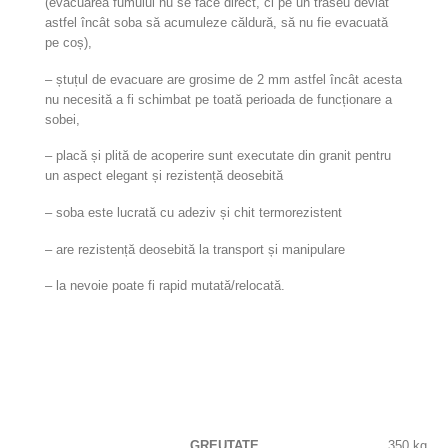
(evacuarea fumului nu se face direct, ci pe un traseu deviat
astfel încât soba să acumuleze căldură, să nu fie evacuată
pe coș),
– ștuțul de evacuare are grosime de 2 mm astfel încât acesta
nu necesită a fi schimbat pe toată perioada de funcționare a
sobei,
– placă și plită de acoperire sunt executate din granit pentru
un aspect elegant și rezistență deosebită
– soba este lucrată cu adeziv și chit termorezistent
– are rezistență deosebită la transport și manipulare
– la nevoie poate fi rapid mutată/relocată.
GREUTATE
350 kg