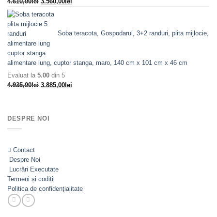
Prețul
Prețul
4.610,00
lei
3.560,00
lei
inițial
curent
a
este:
fost:
3.560,00lei.
Soba teracota, Gospodarul, 3+2 randuri, plita mijlocie,
4.610,00lei.
alimentare lung, cuptor stanga, maro, 140 cm x 101 cm x 46 cm
Evaluat la
5.00
din 5
Prețul
Prețul
4.935,00
lei
3.885,00
lei
inițial
curent
a
este:
fost:
3.885,00lei.
DESPRE NOI
4.935,00lei.
Contact
Despre Noi
Lucrări Executate
Termeni și codiții
Politica de confidențialitate