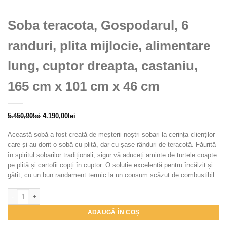
Soba teracota, Gospodarul, 6
randuri, plita mijlocie, alimentare
lung, cuptor dreapta, castaniu,
165 cm x 101 cm x 46 cm
Prețul
Prețul
5.450,00
lei
4.190,00
lei
inițial
curent
Această sobă a fost creată de meșterii noștri sobari la cerința clienților
a
este:
care și-au dorit o sobă cu plită, dar cu șase rânduri de teracotă. Făurită
fost:
4.190,00lei.
în spiritul sobarilor tradiționali, sigur vă aduceți aminte de turtele coapte
5.450,00lei.
pe plită și cartofii copți în cuptor. O soluție excelentă pentru încălzit și
gătit, cu un bun randament termic la un consum scăzut de combustibil.
Cantitate Soba teracota, Gospodarul, 6 randuri, plita mijlocie, alimentare lu
ADAUGĂ ÎN COȘ