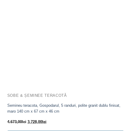
SOBE & ȘEMINEE TERACOTĂ
Semineu teracota, Gospodarul, 5 randuri, polite granit dublu finisat,
maro 140 cm x 67 cm x 46 cm
Prețul
Prețul
4.673,00
lei
3.728,00
lei
inițial
curent