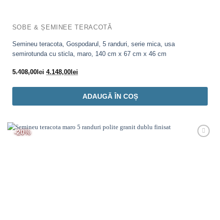
SOBE & ȘEMINEE TERACOTĂ
Semineu teracota, Gospodarul, 5 randuri, serie mica, usa
semirotunda cu sticla, maro, 140 cm x 67 cm x 46 cm
Prețul
Prețul
5.408,00
lei
4.148,00
lei
inițial
curent
a
este:
ADAUGĂ ÎN COȘ
fost:
4.148,00lei.
5.408,00lei.
-20%
Adaugă
Favorit