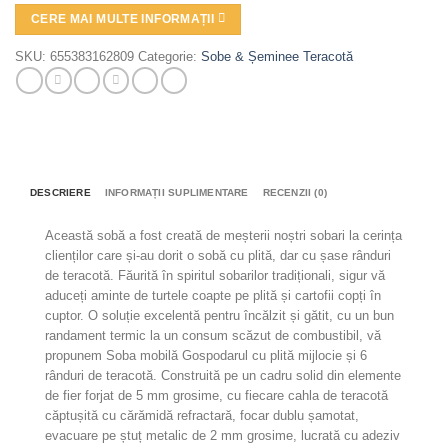
CERE MAI MULTE INFORMAȚII
SKU:
655383162809
Categorie:
Sobe & Șeminee Teracotă
DESCRIERE
INFORMAȚII SUPLIMENTARE
RECENZII (0)
Această sobă a fost creată de meșterii noștri sobari la cerința
clienților care și-au dorit o sobă cu plită, dar cu șase rânduri
de teracotă. Făurită în spiritul sobarilor tradiționali, sigur vă
aduceți aminte de turtele coapte pe plită și cartofii copți în
cuptor. O soluție excelentă pentru încălzit și gătit, cu un bun
randament termic la un consum scăzut de combustibil, vă
propunem Soba mobilă Gospodarul cu plită mijlocie și 6
rânduri de teracotă. Construită pe un cadru solid din elemente
de fier forjat de 5 mm grosime, cu fiecare cahla de teracotă
căptușită cu cărămidă refractară, focar dublu șamotat,
evacuare pe ștuț metalic de 2 mm grosime, lucrată cu adeziv