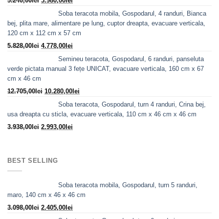
5.240,00
lei
3.980,00
lei
inițial
curent
Soba teracota mobila, Gospodarul, 4 randuri, Bianca
a
este:
bej, plita mare, alimentare pe lung, cuptor dreapta, evacuare verticala,
fost:
3.980,00lei.
120 cm x 112 cm x 57 cm
5.240,00lei.
Prețul
Prețul
5.828,00
lei
4.778,00
lei
inițial
curent
Semineu teracota, Gospodarul, 6 randuri, panseluta
a
este:
verde pictata manual 3 fețe UNICAT, evacuare verticala, 160 cm x 67
fost:
4.778,00lei.
cm x 46 cm
5.828,00lei.
Prețul
Prețul
12.705,00
lei
10.280,00
lei
inițial
curent
Soba teracota, Gospodarul, turn 4 randuri, Crina bej,
a
este:
usa dreapta cu sticla, evacuare verticala, 110 cm x 46 cm x 46 cm
fost:
10.280,00lei.
Prețul
Prețul
3.938,00
lei
2.993,00
lei
12.705,00lei.
inițial
curent
a
este:
fost:
2.993,00lei.
BEST SELLING
3.938,00lei.
Soba teracota mobila, Gospodarul, turn 5 randuri,
maro, 140 cm x 46 x 46 cm
Prețul
Prețul
3.098,00
lei
2.405,00
lei
inițial
curent