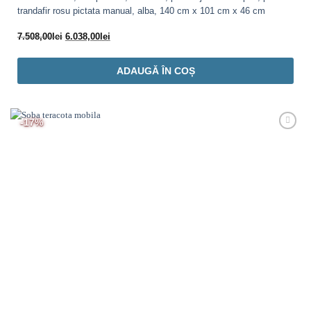
trandafir rosu pictata manual, alba, 140 cm x 101 cm x 46 cm
Prețul
Prețul
7.508,00
lei
6.038,00
lei
inițial
curent
a
este:
ADAUGĂ ÎN COȘ
fost:
6.038,00lei.
7.508,00lei.
-17%
Adaugă
Favorit