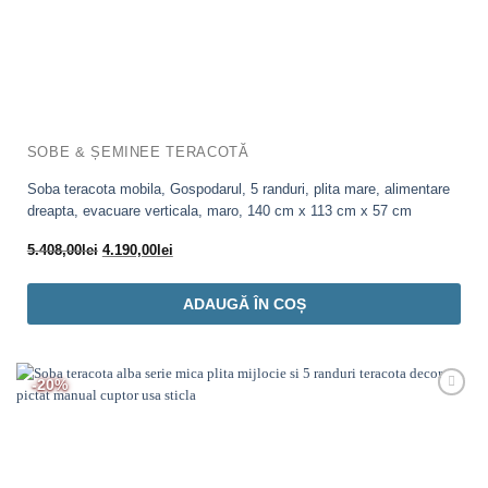
SOBE & ȘEMINEE TERACOTĂ
Soba teracota mobila, Gospodarul, 5 randuri, plita mare, alimentare
dreapta, evacuare verticala, maro, 140 cm x 113 cm x 57 cm
Prețul
Prețul
5.408,00
lei
4.190,00
lei
inițial
curent
a
este:
ADAUGĂ ÎN COȘ
fost:
4.190,00lei.
5.408,00lei.
-20%
Adaugă
Favorit