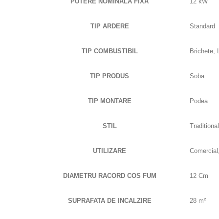
PUTERE NOMINALA FIXA
12 kW
TIP ARDERE
Standard
TIP COMBUSTIBIL
Brichete,
TIP PRODUS
Soba
TIP MONTARE
Podea
STIL
Traditional
UTILIZARE
Comercial,
DIAMETRU RACORD COS FUM
12 Cm
SUPRAFATA DE INCALZIRE
28 m²