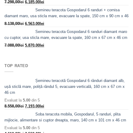
Prețul
Prețul
7.298,00
lei
6.185,00
lei
10.763,00lei.
inițial
curent
Semineu teracota Gospodarul 6 randuri + cornisa
a
este:
diamant maro, usa sticla mare, evacuare la spate, 150 cm x 90 cm x 46
fost:
6.185,00lei.
Prețul
Prețul
8.138,00
lei
6.563,00
lei
7.298,00lei.
inițial
curent
Semineu teracota Gospodarul 6 randuri diamant maro
a
este:
cu cuptor, usa sticla mare, evacuare la spate, 160 cm x 67 cm x 46 cm
fost:
6.563,00lei.
Prețul
Prețul
7.088,00
lei
5.870,00
lei
8.138,00lei.
inițial
curent
a
este:
fost:
5.870,00lei.
TOP RATED
7.088,00lei.
Șemineu teracotă Gospodarul 6 rânduri diamant alb,
ușă sticlă mare, poliță rândul 5, evacuare verticală, 160 cm x 67 cm x
46 cm
Evaluat la
5.00
din 5
Prețul
Prețul
8.558,00
lei
7.193,00
lei
inițial
curent
Soba teracota mobila, Gospodarul, 5 randuri, plita
a
este:
mijlocie, alimentare si cuptor dreapta, maro, 140 cm x 101 cm x 46 cm
fost:
7.193,00lei.
Evaluat la
5.00
din 5
8.558,00lei.