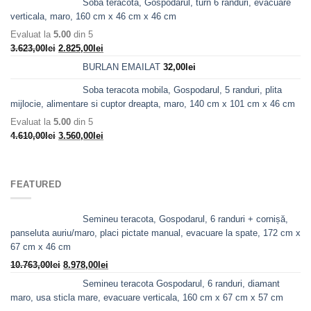
Soba teracota, Gospodarul, turn 6 randuri, evacuare
a
este:
verticala, maro, 160 cm x 46 cm x 46 cm
fost:
2.405,00lei.
Evaluat la
5.00
din 5
3.098,00lei.
Prețul
Prețul
3.623,00
lei
2.825,00
lei
inițial
curent
BURLAN EMAILAT
32,00
lei
a
este:
fost:
2.825,00lei.
Soba teracota mobila, Gospodarul, 5 randuri, plita
3.623,00lei.
mijlocie, alimentare si cuptor dreapta, maro, 140 cm x 101 cm x 46 cm
Evaluat la
5.00
din 5
Prețul
Prețul
4.610,00
lei
3.560,00
lei
inițial
curent
a
este:
fost:
3.560,00lei.
FEATURED
4.610,00lei.
Semineu teracota, Gospodarul, 6 randuri + cornișă,
panseluta auriu/maro, placi pictate manual, evacuare la spate, 172 cm x
67 cm x 46 cm
Prețul
Prețul
10.763,00
lei
8.978,00
lei
inițial
curent
Semineu teracota Gospodarul, 6 randuri, diamant
a
este:
maro, usa sticla mare, evacuare verticala, 160 cm x 67 cm x 57 cm
fost:
8.978,00lei.