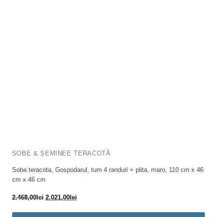
SOBE & ȘEMINEE TERACOTĂ
Soba teracota, Gospodarul, turn 4 randuri + plita, maro, 110 cm x 46
cm x 46 cm
Prețul
Prețul
2.468,00
lei
2.021,00
lei
inițial
curent
a
este: