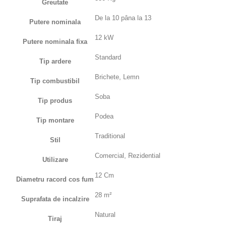
Greutate
De la 10 pâna la 13
Putere nominala
12 kW
Putere nominala fixa
Standard
Tip ardere
Brichete, Lemn
Tip combustibil
Soba
Tip produs
Podea
Tip montare
Traditional
Stil
Comercial, Rezidential
Utilizare
12 Cm
Diametru racord cos fum
28 m²
Suprafata de incalzire
Natural
Tiraj