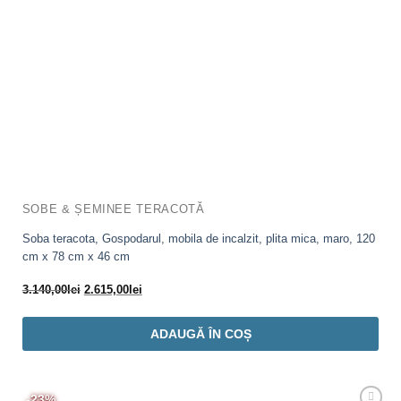
SOBE & ȘEMINEE TERACOTĂ
Soba teracota, Gospodarul, mobila de incalzit, plita mica, maro, 120
cm x 78 cm x 46 cm
Prețul
Prețul
3.140,00
lei
2.615,00
lei
inițial
curent
a
este:
ADAUGĂ ÎN COȘ
fost:
2.615,00lei.
3.140,00lei.
-23%