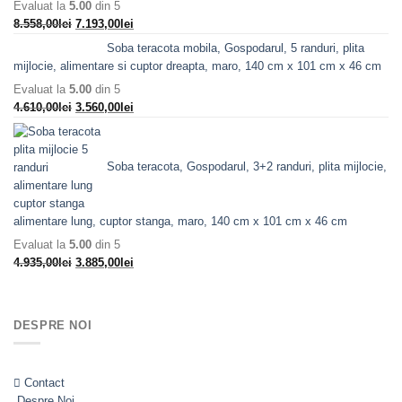
Evaluat la
5.00
din 5
Prețul
Prețul
8.558,00
lei
7.193,00
lei
inițial
curent
Soba teracota mobila, Gospodarul, 5 randuri, plita
a
este:
mijlocie, alimentare si cuptor dreapta, maro, 140 cm x 101 cm x 46 cm
fost:
7.193,00lei.
Evaluat la
5.00
din 5
8.558,00lei.
Prețul
Prețul
4.610,00
lei
3.560,00
lei
inițial
curent
a
este:
fost:
3.560,00lei.
Soba teracota, Gospodarul, 3+2 randuri, plita mijlocie,
4.610,00lei.
alimentare lung, cuptor stanga, maro, 140 cm x 101 cm x 46 cm
Evaluat la
5.00
din 5
Prețul
Prețul
4.935,00
lei
3.885,00
lei
inițial
curent
a
este:
fost:
3.885,00lei.
DESPRE NOI
4.935,00lei.
Contact
Despre Noi