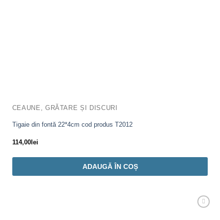
CEAUNE, GRĂTARE ȘI DISCURI
Tigaie din fontă 22*4cm cod produs T2012
114,00
lei
ADAUGĂ ÎN COȘ
Adaugă
Favorit