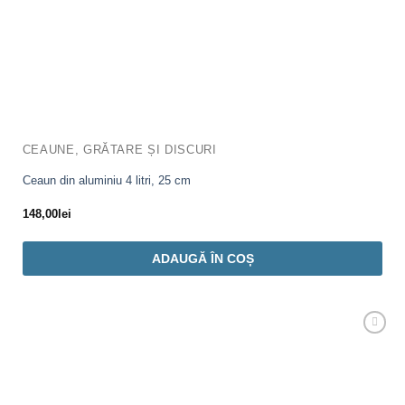
CEAUNE, GRĂTARE ȘI DISCURI
Ceaun din aluminiu 4 litri, 25 cm
148,00
lei
ADAUGĂ ÎN COȘ
Adaugă
Favorit