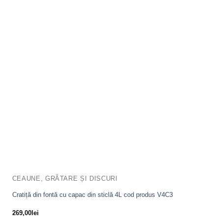
CEAUNE, GRĂTARE ȘI DISCURI
Cratiță din fontă cu capac din sticlă 4L cod produs V4C3
269,00
lei