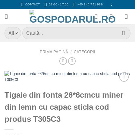
Skip
CONTACT
08:00 - 17:00
+40 746 791 989
to
content
Caută
după:
PRIMA PAGINĂ
/
CATEGORII
Adaugă
Favorit
Tigaie din fonta 26*6cmcu miner
din lemn cu capac sticla cod
produs T305C3