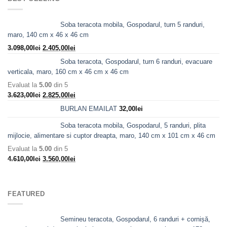
3.938,00lei.
Soba teracota mobila, Gospodarul, turn 5 randuri,
maro, 140 cm x 46 x 46 cm
Prețul
Prețul
3.098,00
lei
2.405,00
lei
inițial
curent
Soba teracota, Gospodarul, turn 6 randuri, evacuare
a
este:
verticala, maro, 160 cm x 46 cm x 46 cm
fost:
2.405,00lei.
Evaluat la
5.00
din 5
3.098,00lei.
Prețul
Prețul
3.623,00
lei
2.825,00
lei
inițial
curent
BURLAN EMAILAT
32,00
lei
a
este:
fost:
2.825,00lei.
Soba teracota mobila, Gospodarul, 5 randuri, plita
3.623,00lei.
mijlocie, alimentare si cuptor dreapta, maro, 140 cm x 101 cm x 46 cm
Evaluat la
5.00
din 5
Prețul
Prețul
4.610,00
lei
3.560,00
lei
inițial
curent
a
este:
fost:
3.560,00lei.
FEATURED
4.610,00lei.
Semineu teracota, Gospodarul, 6 randuri + cornișă,