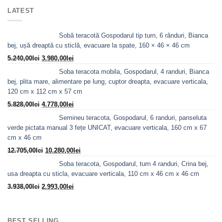
LATEST
Sobă teracotă Gospodarul tip turn, 6 rânduri, Bianca
bej, ușă dreaptă cu sticlă, evacuare la spate, 160 × 46 × 46 cm
Prețul
Prețul
5.240,00
lei
3.980,00
lei
inițial
curent
Soba teracota mobila, Gospodarul, 4 randuri, Bianca
a
este:
bej, plita mare, alimentare pe lung, cuptor dreapta, evacuare verticala,
fost:
3.980,00lei.
120 cm x 112 cm x 57 cm
5.240,00lei.
Prețul
Prețul
5.828,00
lei
4.778,00
lei
inițial
curent
Semineu teracota, Gospodarul, 6 randuri, panseluta
a
este:
verde pictata manual 3 fețe UNICAT, evacuare verticala, 160 cm x 67
fost:
4.778,00lei.
cm x 46 cm
5.828,00lei.
Prețul
Prețul
12.705,00
lei
10.280,00
lei
inițial
curent
Soba teracota, Gospodarul, turn 4 randuri, Crina bej,
a
este:
usa dreapta cu sticla, evacuare verticala, 110 cm x 46 cm x 46 cm
fost:
10.280,00lei.
Prețul
Prețul
3.938,00
lei
2.993,00
lei
12.705,00lei.
inițial
curent
a
este:
fost:
2.993,00lei.
BEST SELLING