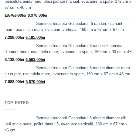
panseluta auriu/maro, placi pictate manual, evacuare la spate, 172 cm x
67 cm x 46 cm
Prețul
Prețul
10.763,00
lei
8.978,00
lei
inițial
curent
Semineu teracota Gospodarul, 6 randuri, diamant
a
este:
maro, usa sticla mare, evacuare verticala, 160 cm x 67 cm x 57 cm
fost:
8.978,00lei.
Prețul
Prețul
7.298,00
lei
6.185,00
lei
10.763,00lei.
inițial
curent
Semineu teracota Gospodarul 6 randuri + cornisa
a
este:
diamant maro, usa sticla mare, evacuare la spate, 150 cm x 90 cm x 46
fost:
6.185,00lei.
Prețul
Prețul
8.138,00
lei
6.563,00
lei
7.298,00lei.
inițial
curent
Semineu teracota Gospodarul 6 randuri diamant maro
a
este:
cu cuptor, usa sticla mare, evacuare la spate, 160 cm x 67 cm x 46 cm
fost:
6.563,00lei.
Prețul
Prețul
7.088,00
lei
5.870,00
lei
8.138,00lei.
inițial
curent
a
este:
fost:
5.870,00lei.
TOP RATED
7.088,00lei.
Șemineu teracotă Gospodarul 6 rânduri diamant alb,
ușă sticlă mare, poliță rândul 5, evacuare verticală, 160 cm x 67 cm x
46 cm