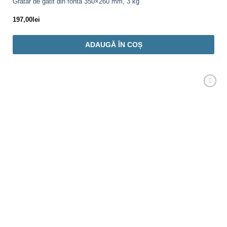
Grătar de gătit din fontă 350×260 mm, 3 kg
197,00
lei
ADAUGĂ ÎN COȘ
Adaugă
Favorit