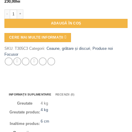
230,00
lei
Cantitate Tigaie din fonta 26*6cmcu miner din lemn cu capac sticla cod pro
ADAUGĂ ÎN COȘ
CERE MAI MULTE INFORMAȚII
SKU:
T305C3
Categorii:
Ceaune, grătare și discuri
,
Produse noi
Focusor
INFORMAȚII SUPLIMENTARE
RECENZII (0)
Greutate
4 kg
4 kg
Greutate produs:
6 cm
Inaltime produs: