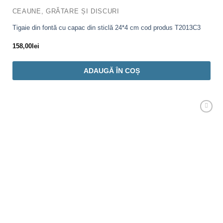
CEAUNE, GRĂTARE ȘI DISCURI
Tigaie din fontă cu capac din sticlă 24*4 cm cod produs T2013C3
158,00
lei
ADAUGĂ ÎN COȘ
Adaugă
Favorit