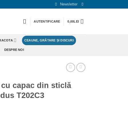
Newsletter
AUTENTIFICARE
0,00
LEI
ERACOTA
CEAUNE, GRĂTARE ȘI DISCURI
DESPRE NOI
 cu capac din sticlă
odus T202C3
 capac din sticlă 24*6cm Cod produs T202C3