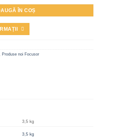
AUGĂ ÎN COȘ
RMAȚII
,
Produse noi Focusor
3,5 kg
3,5 kg