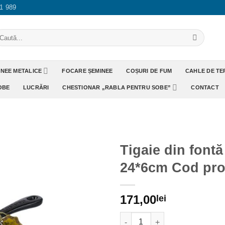
1 989
aută
pă:
INEE METALICE
FOCARE ȘEMINEE
COȘURI DE FUM
CAHLE DE T
OBE
LUCRĂRI
CHESTIONAR „RABLA PENTRU SOBE”
CONTACT
Tigaie din fontă
24*6cm Cod pr
Adaugă
Favorit
171,00
lei
Cantitate Tigaie din fontă cu