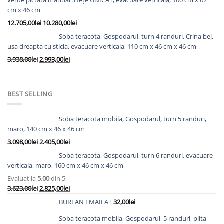
fost:
4.778,00lei.
cm x 46 cm
5.828,00lei.
Prețul
Prețul
12.705,00
lei
10.280,00
lei
inițial
curent
Soba teracota, Gospodarul, turn 4 randuri, Crina bej,
a
este:
usa dreapta cu sticla, evacuare verticala, 110 cm x 46 cm x 46 cm
fost:
10.280,00lei.
Prețul
Prețul
3.938,00
lei
2.993,00
lei
12.705,00lei.
inițial
curent
a
este:
fost:
2.993,00lei.
BEST SELLING
3.938,00lei.
Soba teracota mobila, Gospodarul, turn 5 randuri,
maro, 140 cm x 46 x 46 cm
Prețul
Prețul
3.098,00
lei
2.405,00
lei
inițial
curent
Soba teracota, Gospodarul, turn 6 randuri, evacuare
a
este:
verticala, maro, 160 cm x 46 cm x 46 cm
fost:
2.405,00lei.
Evaluat la
5.00
din 5
3.098,00lei.
Prețul
Prețul
3.623,00
lei
2.825,00
lei
inițial
curent
BURLAN EMAILAT
32,00
lei
a
este:
fost:
2.825,00lei.
Soba teracota mobila, Gospodarul, 5 randuri, plita