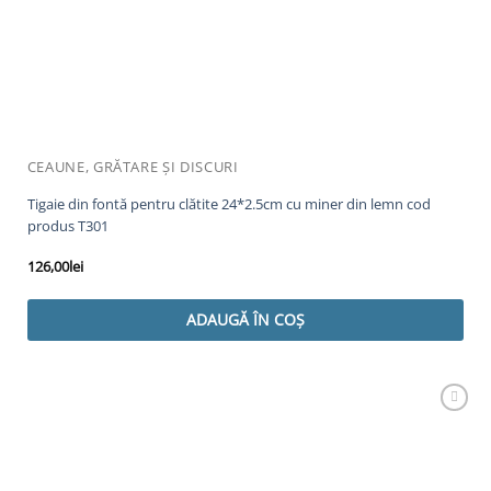
CEAUNE, GRĂTARE ȘI DISCURI
Tigaie din fontă pentru clătite 24*2.5cm cu miner din lemn cod
produs T301
126,00
lei
ADAUGĂ ÎN COȘ
Adaugă
Favorit