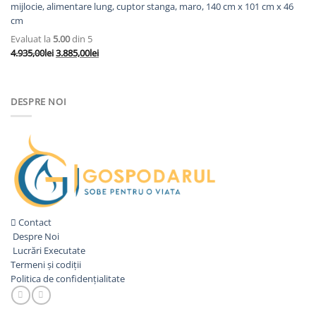
mijlocie, alimentare lung, cuptor stanga, maro, 140 cm x 101 cm x 46
cm
Evaluat la
5.00
din 5
Prețul
Prețul
4.935,00
lei
3.885,00
lei
inițial
curent
a
este:
fost:
3.885,00lei.
DESPRE NOI
4.935,00lei.
Contact
Despre Noi
Lucrări Executate
Termeni și codiții
Politica de confidențialitate