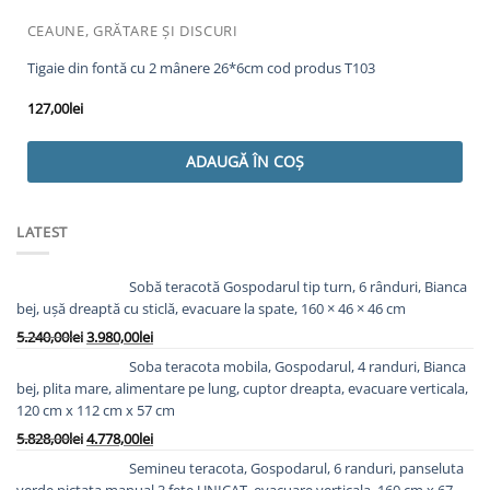
CEAUNE, GRĂTARE ȘI DISCURI
Tigaie din fontă cu 2 mânere 26*6cm cod produs T103
127,00
lei
ADAUGĂ ÎN COȘ
LATEST
Sobă teracotă Gospodarul tip turn, 6 rânduri, Bianca
bej, ușă dreaptă cu sticlă, evacuare la spate, 160 × 46 × 46 cm
Prețul
Prețul
5.240,00
lei
3.980,00
lei
inițial
curent
Soba teracota mobila, Gospodarul, 4 randuri, Bianca
a
este:
bej, plita mare, alimentare pe lung, cuptor dreapta, evacuare verticala,
fost:
3.980,00lei.
120 cm x 112 cm x 57 cm
5.240,00lei.
Prețul
Prețul
5.828,00
lei
4.778,00
lei
inițial
curent
Semineu teracota, Gospodarul, 6 randuri, panseluta
a
este:
verde pictata manual 3 fețe UNICAT, evacuare verticala, 160 cm x 67