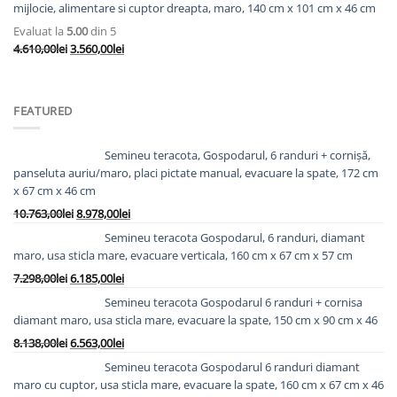
3.623,00lei.
mijlocie, alimentare si cuptor dreapta, maro, 140 cm x 101 cm x 46 cm
Evaluat la
5.00
din 5
Prețul
Prețul
4.610,00
lei
3.560,00
lei
inițial
curent
a
este:
fost:
3.560,00lei.
FEATURED
4.610,00lei.
Semineu teracota, Gospodarul, 6 randuri + cornișă,
panseluta auriu/maro, placi pictate manual, evacuare la spate, 172 cm
x 67 cm x 46 cm
Prețul
Prețul
10.763,00
lei
8.978,00
lei
inițial
curent
Semineu teracota Gospodarul, 6 randuri, diamant
a
este:
maro, usa sticla mare, evacuare verticala, 160 cm x 67 cm x 57 cm
fost:
8.978,00lei.
Prețul
Prețul
7.298,00
lei
6.185,00
lei
10.763,00lei.
inițial
curent
Semineu teracota Gospodarul 6 randuri + cornisa
a
este:
diamant maro, usa sticla mare, evacuare la spate, 150 cm x 90 cm x 46
fost:
6.185,00lei.
Prețul
Prețul
8.138,00
lei
6.563,00
lei
7.298,00lei.
inițial
curent
Semineu teracota Gospodarul 6 randuri diamant
a
este:
maro cu cuptor, usa sticla mare, evacuare la spate, 160 cm x 67 cm x 46
fost:
6.563,00lei.