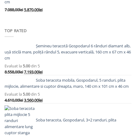
cm
8.138,00lei.
Prețul
Prețul
7.088,00
lei
5.870,00
lei
inițial
curent
a
este:
fost:
5.870,00lei.
TOP RATED
7.088,00lei.
Șemineu teracotă Gospodarul 6 rânduri diamant alb,
ușă sticlă mare, poliță rândul 5, evacuare verticală, 160 cm x 67 cm x 46
cm
Evaluat la
5.00
din 5
Prețul
Prețul
8.558,00
lei
7.193,00
lei
inițial
curent
Soba teracota mobila, Gospodarul, 5 randuri, plita
a
este:
mijlocie, alimentare si cuptor dreapta, maro, 140 cm x 101 cm x 46 cm
fost:
7.193,00lei.
Evaluat la
5.00
din 5
8.558,00lei.
Prețul
Prețul
4.610,00
lei
3.560,00
lei
inițial
curent
a
este:
fost:
3.560,00lei.
Soba teracota, Gospodarul, 3+2 randuri, plita
4.610,00lei.