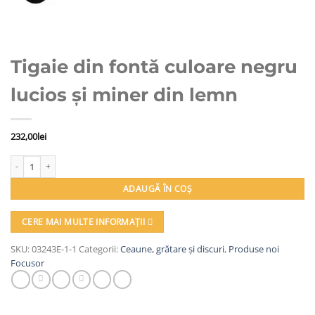
Tigaie din fontă culoare negru
lucios și miner din lemn
232,00
lei
Cantitate Tigaie din fontă culoare negru lucios și miner din lemn
ADAUGĂ ÎN COȘ
CERE MAI MULTE INFORMAȚII
SKU:
03243E-1-1
Categorii:
Ceaune, grătare și discuri
,
Produse noi
Focusor