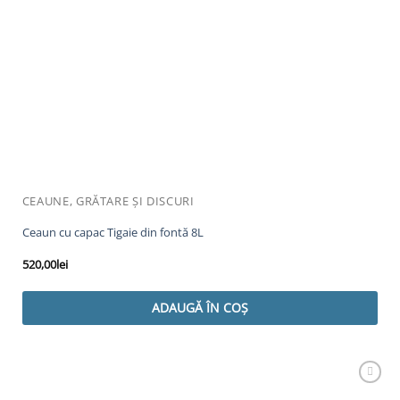
CEAUNE, GRĂTARE ȘI DISCURI
Ceaun cu capac Tigaie din fontă 8L
520,00
lei
ADAUGĂ ÎN COȘ
Adaugă