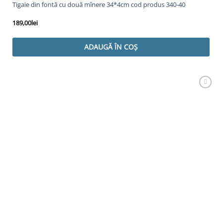
Tigaie din fontă cu două mînere 34*4cm cod produs 340-40
189,00
lei
ADAUGĂ ÎN COȘ
Adaugă
Favorit