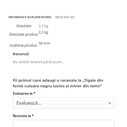
INFORMAȚII SUPLIMENTARE
RECENZII (0)
Greutate
2,2 kg
2,2 kg
Greutate produs:
58 mm
Inaltime produs:
Recenzii
Nu există recenzii până acum.
Fii primul care adaugi o recenzie la „Tigaie din
fontă culoare negru lucios și miner din lemn”
Evaluarea ta
*
Recenzia ta
*