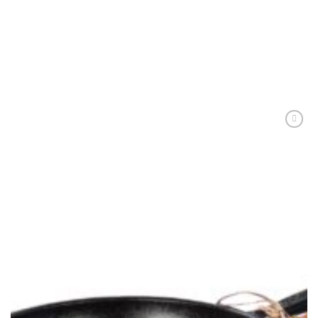
Cenușar din fontă RUSTIC cu sistem de tiraj de aer, 370×170 mm
427,00
lei
ADAUGĂ ÎN COȘ
Adaugă
Favorit