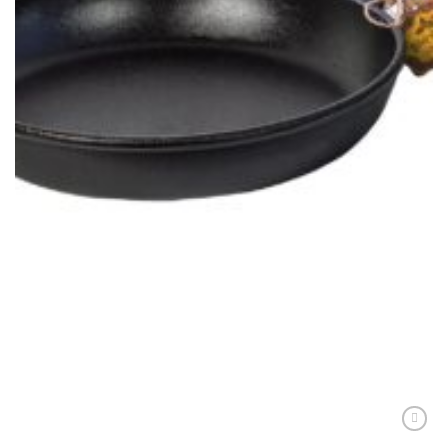
CEAUNE, GRĂTARE ȘI DISCURI
Tigaie din fontă 22*4cm cod produs T2012
114,00
lei
ADAUGĂ ÎN COȘ
Adaugă