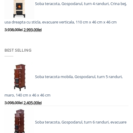
fost:
10.280,00lei.
Soba teracota, Gospodarul, turn 4 randuri, Crina bej,
12.705,00lei.
usa dreapta cu sticla, evacuare verticala, 110 cm x 46 cm x 46 cm
Prețul
Prețul
3.938,00
lei
2.993,00
lei
inițial
curent
a
este:
fost:
2.993,00lei.
BEST SELLING
3.938,00lei.
Soba teracota mobila, Gospodarul, turn 5 randuri,
maro, 140 cm x 46 x 46 cm
Prețul
Prețul
3.098,00
lei
2.405,00
lei
inițial
curent
a
este:
fost:
2.405,00lei.
Soba teracota, Gospodarul, turn 6 randuri, evacuare
3.098,00lei.