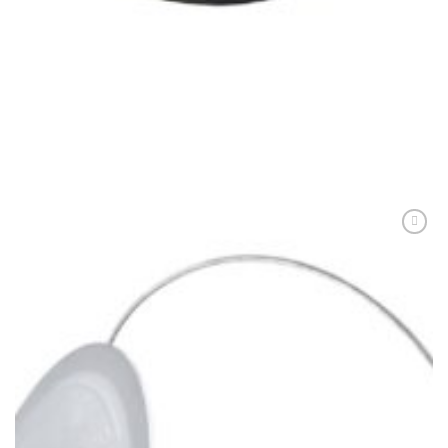
CEAUNE, GRĂTARE ȘI DISCURI
Cratiță din fontă cu capac din sticlă 4L cod produs V4C3
269,00
lei
ADAUGĂ ÎN COȘ
Adaugă
Favorit