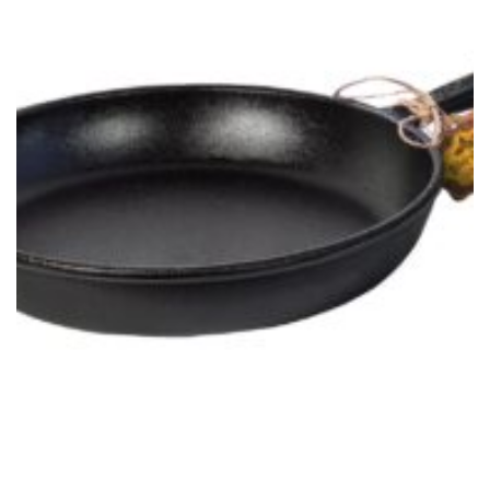
CEAUNE, GRĂTARE ȘI DISCURI
Tigaie din fontă 16*4cm (portion) cod produs T201
66,00
lei