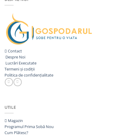
4.935,00lei.
Contact
Despre Noi
Lucrări Executate
Termeni și codiții
Politica de confidențialitate
UTILE
Magazin
Programul Prima Sobă
Cum Plătesc?