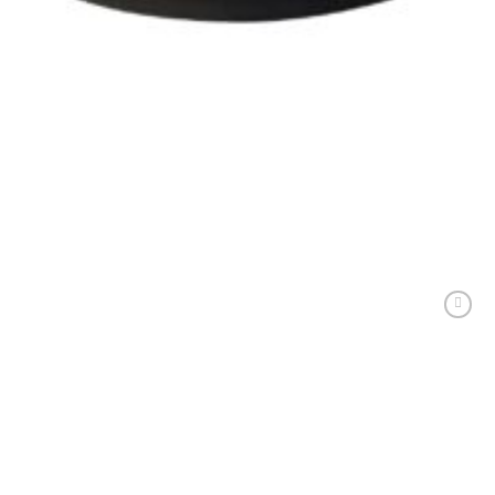
CEAUNE, GRĂTARE ȘI DISCURI
Tigaie din fontă cu două mînere 34*4cm cod produs 340-40
189,00
lei
ADAUGĂ ÎN COȘ
Adaugă
Favorit