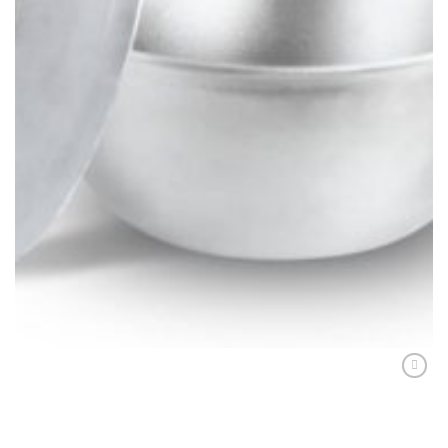
CEAUNE, GRĂTARE ȘI DISCURI
Ceaun din aluminiu 8 litri, 31 cm
197,00
lei
ADAUGĂ ÎN COȘ
Adaugă
Favorit