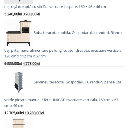
bej, ușă dreaptă cu sticlă, evacuare la spate, 160 × 46 × 46 cm
Prețul
Prețul
5.240,00
lei
3.980,00
lei
inițial
curent
a
este:
fost:
3.980,00lei.
Soba teracota mobila, Gospodarul, 4 randuri, Bianca
5.240,00lei.
bej, plita mare, alimentare pe lung, cuptor dreapta, evacuare verticala,
120 cm x 112 cm x 57 cm
Prețul
Prețul
5.828,00
lei
4.778,00
lei
inițial
curent
a
este:
fost:
4.778,00lei.
Semineu teracota, Gospodarul, 6 randuri, panseluta
5.828,00lei.
verde pictata manual 3 fețe UNICAT, evacuare verticala, 160 cm x 67
cm x 46 cm
Prețul
Prețul
12.705,00
lei
10.280,00
lei
inițial
curent
a
este: