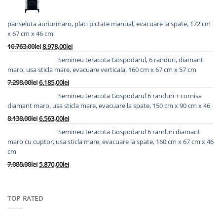
panseluta auriu/maro, placi pictate manual, evacuare la spate, 172 cm
x 67 cm x 46 cm
Prețul
Prețul
10.763,00
lei
8.978,00
lei
inițial
curent
Semineu teracota Gospodarul, 6 randuri, diamant
a
este:
maro, usa sticla mare, evacuare verticala, 160 cm x 67 cm x 57 cm
fost:
8.978,00lei.
Prețul
Prețul
7.298,00
lei
6.185,00
lei
10.763,00lei.
inițial
curent
Semineu teracota Gospodarul 6 randuri + cornisa
a
este:
diamant maro, usa sticla mare, evacuare la spate, 150 cm x 90 cm x 46
fost:
6.185,00lei.
Prețul
Prețul
8.138,00
lei
6.563,00
lei
7.298,00lei.
inițial
curent
Semineu teracota Gospodarul 6 randuri diamant
a
este:
maro cu cuptor, usa sticla mare, evacuare la spate, 160 cm x 67 cm x 46
fost:
6.563,00lei.
cm
8.138,00lei.
Prețul
Prețul
7.088,00
lei
5.870,00
lei
inițial
curent
a
este:
fost:
5.870,00lei.
TOP RATED
7.088,00lei.