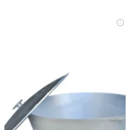
ADAUGĂ ÎN COȘ
Adaugă
Favorit