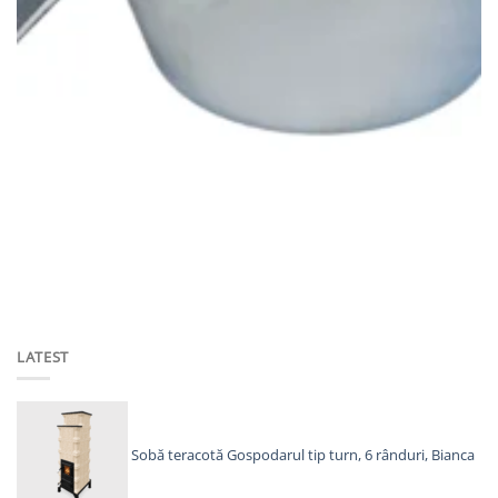
CEAUNE, GRĂTARE ȘI DISCURI
Ceaun din aluminiu 50 litri
945,00
lei
ADAUGĂ ÎN COȘ
LATEST
Sobă teracotă Gospodarul tip turn, 6 rânduri, Bianca