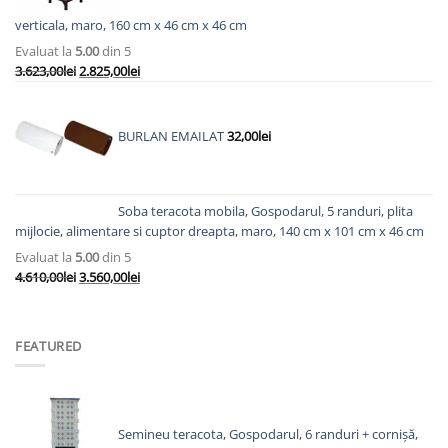
verticala, maro, 160 cm x 46 cm x 46 cm
Evaluat la
5.00
din 5
Prețul
Prețul
3.623,00
lei
2.825,00
lei
inițial
curent
a
este:
fost:
2.825,00lei.
BURLAN EMAILAT
32,00
lei
3.623,00lei.
Soba teracota mobila, Gospodarul, 5 randuri, plita
mijlocie, alimentare si cuptor dreapta, maro, 140 cm x 101 cm x 46 cm
Evaluat la
5.00
din 5
Prețul
Prețul
4.610,00
lei
3.560,00
lei
inițial
curent
a
este:
fost:
3.560,00lei.
FEATURED
4.610,00lei.
Semineu teracota, Gospodarul, 6 randuri + cornișă,