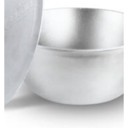
CEAUNE, GRĂTARE ȘI DISCURI
Ceaun din aluminiu 6 litri, 29 cm
188,00
lei
ADAUGĂ ÎN COȘ