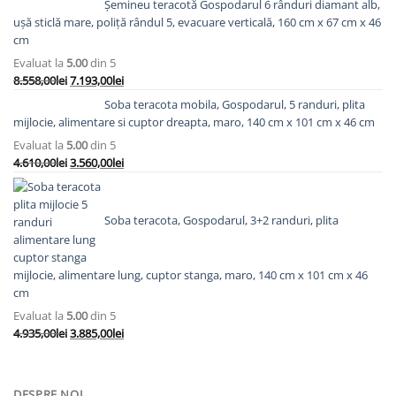
Șemineu teracotă Gospodarul 6 rânduri diamant alb,
ușă sticlă mare, poliță rândul 5, evacuare verticală, 160 cm x 67 cm x 46
cm
Evaluat la
5.00
din 5
Prețul
Prețul
8.558,00
lei
7.193,00
lei
inițial
curent
Soba teracota mobila, Gospodarul, 5 randuri, plita
a
este:
mijlocie, alimentare si cuptor dreapta, maro, 140 cm x 101 cm x 46 cm
fost:
7.193,00lei.
Evaluat la
5.00
din 5
8.558,00lei.
Prețul
Prețul
4.610,00
lei
3.560,00
lei
inițial
curent
a
este:
fost:
3.560,00lei.
Soba teracota, Gospodarul, 3+2 randuri, plita
4.610,00lei.
mijlocie, alimentare lung, cuptor stanga, maro, 140 cm x 101 cm x 46
cm
Evaluat la
5.00
din 5
Prețul
Prețul
4.935,00
lei
3.885,00
lei
inițial
curent
a
este:
fost:
3.885,00lei.
DESPRE NOI