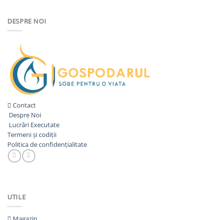
a
este:
fost:
3.885,00lei.
DESPRE NOI
4.935,00lei.
Contact
Despre Noi
Lucrări Executate
Termeni și codiții
Politica de confidențialitate
UTILE
Magazin