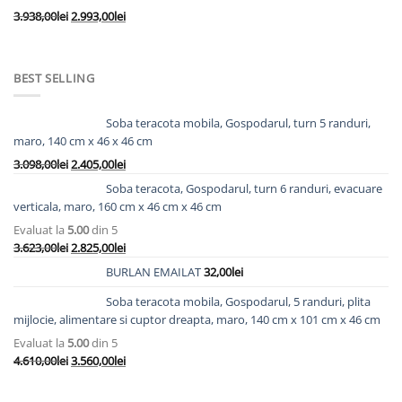
fost:
10.280,00lei.
Prețul
Prețul
3.938,00
lei
2.993,00
lei
12.705,00lei.
inițial
curent
a
este:
fost:
2.993,00lei.
BEST SELLING
3.938,00lei.
Soba teracota mobila, Gospodarul, turn 5 randuri,
maro, 140 cm x 46 x 46 cm
Prețul
Prețul
3.098,00
lei
2.405,00
lei
inițial
curent
Soba teracota, Gospodarul, turn 6 randuri, evacuare
a
este:
verticala, maro, 160 cm x 46 cm x 46 cm
fost:
2.405,00lei.
Evaluat la
5.00
din 5
3.098,00lei.
Prețul
Prețul
3.623,00
lei
2.825,00
lei
inițial
curent
BURLAN EMAILAT
32,00
lei
a
este:
fost:
2.825,00lei.
Soba teracota mobila, Gospodarul, 5 randuri, plita
3.623,00lei.
mijlocie, alimentare si cuptor dreapta, maro, 140 cm x 101 cm x 46 cm
Evaluat la
5.00
din 5
Prețul
Prețul
4.610,00
lei
3.560,00
lei
inițial
curent
a
este: