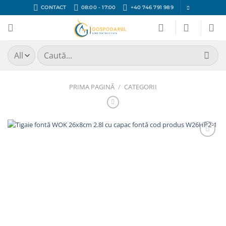
Skip
CONTACT
08:00 - 17:00
+40 746 791 989
to
content
Caută
după:
PRIMA PAGINĂ
/
CATEGORII
Adaugă
Favorit