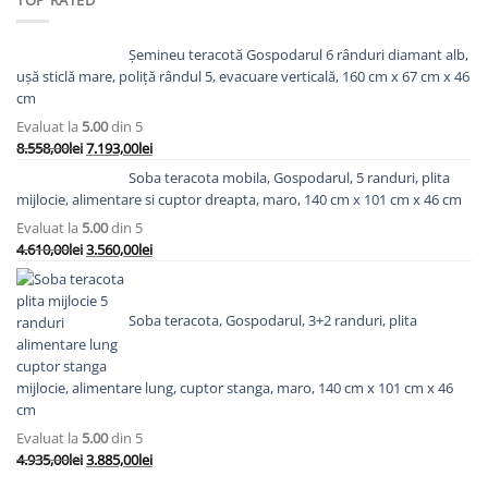
7.088,00lei.
Șemineu teracotă Gospodarul 6 rânduri diamant alb,
ușă sticlă mare, poliță rândul 5, evacuare verticală, 160 cm x 67 cm x 46
cm
Evaluat la
5.00
din 5
Prețul
Prețul
8.558,00
lei
7.193,00
lei
inițial
curent
Soba teracota mobila, Gospodarul, 5 randuri, plita
a
este:
mijlocie, alimentare si cuptor dreapta, maro, 140 cm x 101 cm x 46 cm
fost:
7.193,00lei.
Evaluat la
5.00
din 5
8.558,00lei.
Prețul
Prețul
4.610,00
lei
3.560,00
lei
inițial
curent
a
este:
fost:
3.560,00lei.
Soba teracota, Gospodarul, 3+2 randuri, plita
4.610,00lei.
mijlocie, alimentare lung, cuptor stanga, maro, 140 cm x 101 cm x 46
cm
Evaluat la
5.00
din 5
Prețul
Prețul
4.935,00
lei
3.885,00
lei
inițial
curent