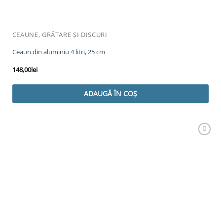
CEAUNE, GRĂTARE ȘI DISCURI
Ceaun din aluminiu 4 litri, 25 cm
148,00
lei
ADAUGĂ ÎN COȘ
Adaugă
Favorit