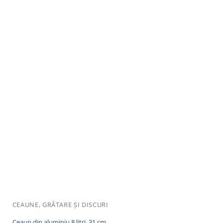
CEAUNE, GRĂTARE ȘI DISCURI
Ceaun din aluminiu 8 litri, 31 cm