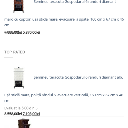
Semineu teracota Gospodarul 6 randuri diamant
8.138,00lei.
maro cu cuptor, usa sticla mare, evacuare la spate, 160 cm x 67 cm x 46
cm
Prețul
Prețul
7.088,00
lei
5.870,00
lei
inițial
curent
a
este:
fost:
5.870,00lei.
TOP RATED
7.088,00lei.
Șemineu teracotă Gospodarul 6 rânduri diamant alb,
ușă sticlă mare, poliță rândul 5, evacuare verticală, 160 cm x 67 cm x 46
cm
Evaluat la
5.00
din 5
Prețul
Prețul
8.558,00
lei
7.193,00
lei
inițial
curent
a
este: