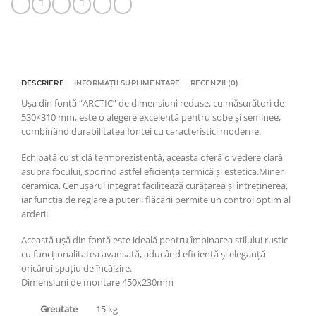
DESCRIERE
INFORMAȚII SUPLIMENTARE
RECENZII (0)
Ușa din fontă “ARCTIC” de dimensiuni reduse, cu măsurători de
530×310 mm, este o alegere excelentă pentru sobe și seminee,
combinând durabilitatea fontei cu caracteristici moderne.
Echipată cu sticlă termorezistentă, aceasta oferă o vedere clară
asupra focului, sporind astfel eficiența termică și estetica.Miner
ceramica. Cenușarul integrat facilitează curățarea și întreținerea,
iar funcția de reglare a puterii flăcării permite un control optim al
arderii.
Această ușă din fontă este ideală pentru îmbinarea stilului rustic
cu funcționalitatea avansată, aducând eficiență și eleganță
oricărui spațiu de încălzire.
Dimensiuni de montare 450x230mm
Greutate
15 kg