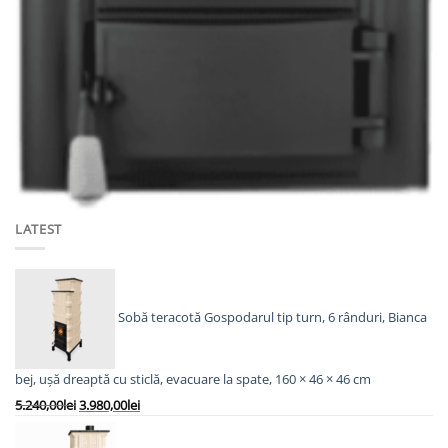
ACCESORII
USA SOBA BAMBUS NEAGRA
331,00
lei
ADAUGĂ ÎN COȘ
LATEST
Sobă teracotă Gospodarul tip turn, 6 rânduri, Bianca
bej, ușă dreaptă cu sticlă, evacuare la spate, 160 × 46 × 46 cm
Prețul
Prețul
5.240,00
lei
3.980,00
lei
inițial
curent
a
este: