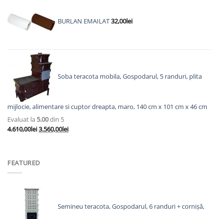
a
este:
fost:
2.825,00lei.
BURLAN EMAILAT
32,00
lei
3.623,00lei.
Soba teracota mobila, Gospodarul, 5 randuri, plita
mijlocie, alimentare si cuptor dreapta, maro, 140 cm x 101 cm x 46 cm
Evaluat la
5.00
din 5
Prețul
Prețul
4.610,00
lei
3.560,00
lei
inițial
curent
a
este:
fost:
3.560,00lei.
FEATURED
4.610,00lei.
Semineu teracota, Gospodarul, 6 randuri + cornișă,