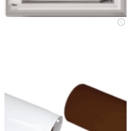
ADAUGĂ ÎN COȘ
Adaugă
Favorit