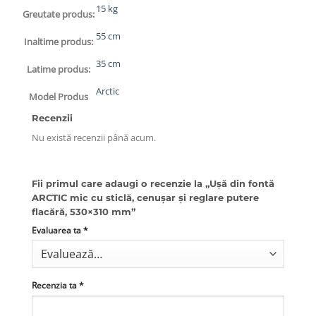
15 kg
Greutate produs:
55 cm
Inaltime produs:
35 cm
Latime produs:
Arctic
Model Produs
Recenzii
Nu există recenzii până acum.
Fii primul care adaugi o recenzie la „Ușă din fontă
ARCTIC mic cu sticlă, cenușar și reglare putere
flacără, 530×310 mm”
Evaluarea ta
*
Recenzia ta
*