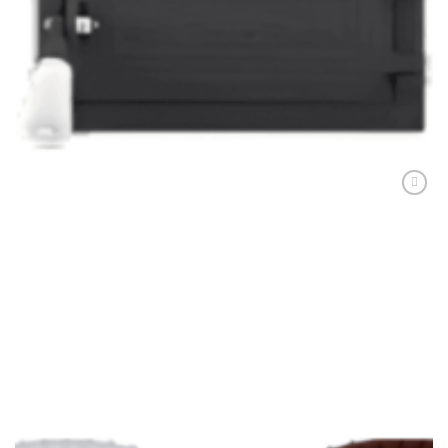
Usa Soba Sticla + Cenusar Decor Oriental
236,00
lei
ADAUGĂ ÎN COȘ
Adaugă
Favorit