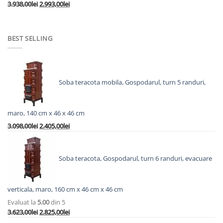
Prețul
Prețul
3.938,00
lei
2.993,00
lei
inițial
curent
a
este:
fost:
2.993,00lei.
BEST SELLING
3.938,00lei.
Soba teracota mobila, Gospodarul, turn 5 randuri,
maro, 140 cm x 46 x 46 cm
Prețul
Prețul
3.098,00
lei
2.405,00
lei
inițial
curent
a
este:
fost:
2.405,00lei.
Soba teracota, Gospodarul, turn 6 randuri, evacuare
3.098,00lei.
verticala, maro, 160 cm x 46 cm x 46 cm
Evaluat la
5.00
din 5
Prețul
Prețul
3.623,00
lei
2.825,00
lei
inițial
curent