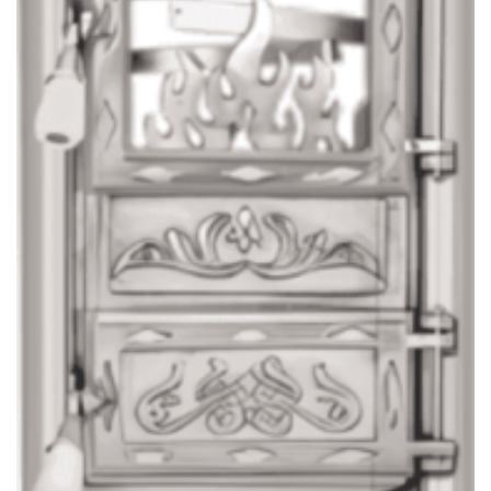
ACCESORII
Usa Soba Monobloc Sticla Nichelata
394,00
lei