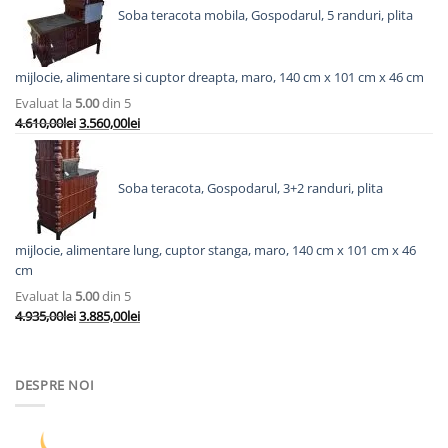
fost:
7.193,00lei.
Soba teracota mobila, Gospodarul, 5 randuri, plita
8.558,00lei.
mijlocie, alimentare si cuptor dreapta, maro, 140 cm x 101 cm x 46 cm
Evaluat la
5.00
din 5
Prețul
Prețul
4.610,00
lei
3.560,00
lei
inițial
curent
a
este:
fost:
3.560,00lei.
Soba teracota, Gospodarul, 3+2 randuri, plita
4.610,00lei.
mijlocie, alimentare lung, cuptor stanga, maro, 140 cm x 101 cm x 46
cm
Evaluat la
5.00
din 5
Prețul
Prețul
4.935,00
lei
3.885,00
lei
inițial
curent
a
este:
fost:
3.885,00lei.
DESPRE NOI
4.935,00lei.