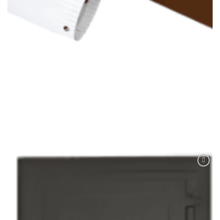
ACCESORII
BURLAN EMAILAT
32,00
lei
ADAUGĂ ÎN COȘ
Adaugă
Favorit