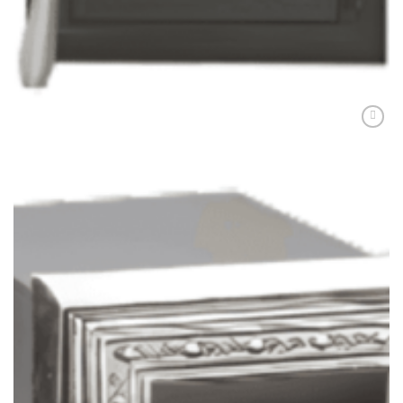
194,00
lei
ADAUGĂ ÎN COȘ
Adaugă
Favorit