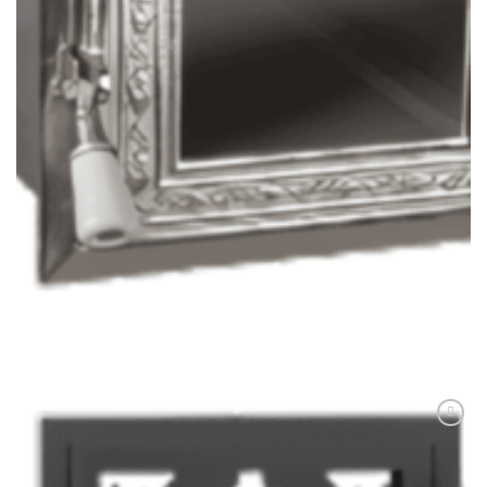
ACCESORII
ROLA USA CU GEAM NICHELATA
504,00
lei
ADAUGĂ ÎN COȘ
Adaugă
Favorit