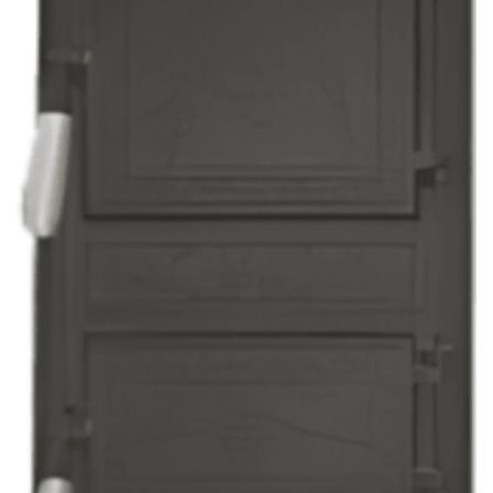
ACCESORII
Usa Soba Monobloc Struguri Eco