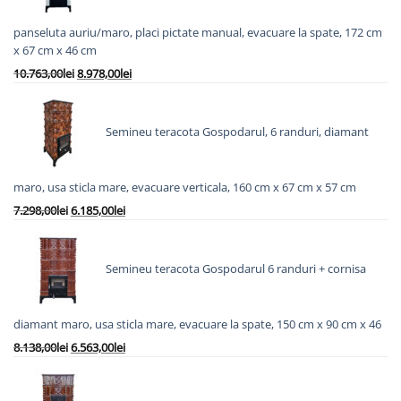
panseluta auriu/maro, placi pictate manual, evacuare la spate, 172 cm
x 67 cm x 46 cm
Prețul
Prețul
10.763,00
lei
8.978,00
lei
inițial
curent
a
este:
fost:
8.978,00lei.
Semineu teracota Gospodarul, 6 randuri, diamant
10.763,00lei.
maro, usa sticla mare, evacuare verticala, 160 cm x 67 cm x 57 cm
Prețul
Prețul
7.298,00
lei
6.185,00
lei
inițial
curent
a
este:
fost:
6.185,00lei.
Semineu teracota Gospodarul 6 randuri + cornisa
7.298,00lei.
diamant maro, usa sticla mare, evacuare la spate, 150 cm x 90 cm x 46
Prețul
Prețul
8.138,00
lei
6.563,00
lei
inițial
curent
a
este:
fost:
6.563,00lei.