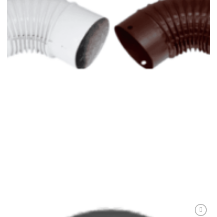
ACCESORII
COT EMAILAT
32,00
lei
ADAUGĂ ÎN COȘ