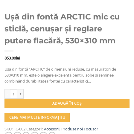
Ușă din fontă ARCTIC mic cu
sticlă, cenușar și reglare
putere flacără, 530×310 mm
853,00
lei
Ușa din fontă “ARCTIC” de dimensiuni reduse, cu măsurători de
530×310 mm, este o alegere excelentă pentru sobe și seminee,
combinând durabilitatea fontei cu caracteristici…
Cantitate Ușă din fontă ARCTIC mic cu sticlă, cenușar și reglare putere flacă
ADAUGĂ ÎN COȘ
CERE MAI MULTE INFORMAȚII
SKU:
FC-002
Categorii:
Accesorii
,
Produse noi Focusor