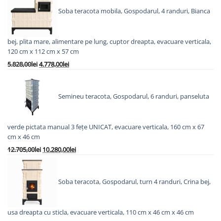
fost:
3.980,00lei.
Soba teracota mobila, Gospodarul, 4 randuri, Bianca
5.240,00lei.
bej, plita mare, alimentare pe lung, cuptor dreapta, evacuare verticala,
120 cm x 112 cm x 57 cm
Prețul
Prețul
5.828,00
lei
4.778,00
lei
inițial
curent
a
este:
fost:
4.778,00lei.
Semineu teracota, Gospodarul, 6 randuri, panseluta
5.828,00lei.
verde pictata manual 3 fețe UNICAT, evacuare verticala, 160 cm x 67
cm x 46 cm
Prețul
Prețul
12.705,00
lei
10.280,00
lei
inițial
curent
a
este:
fost:
10.280,00lei.
Soba teracota, Gospodarul, turn 4 randuri, Crina bej,
12.705,00lei.
usa dreapta cu sticla, evacuare verticala, 110 cm x 46 cm x 46 cm