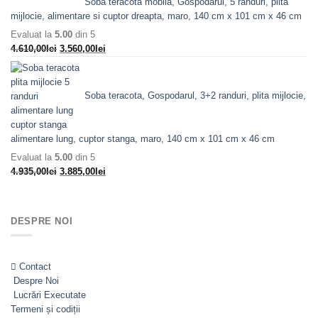
Soba teracota mobila, Gospodarul, 5 randuri, plita
a
este:
mijlocie, alimentare si cuptor dreapta, maro, 140 cm x 101 cm x 46 cm
fost:
7.193,00lei.
Evaluat la
5.00
din 5
8.558,00lei.
Prețul
Prețul
4.610,00
lei
3.560,00
lei
inițial
curent
a
este:
fost:
3.560,00lei.
Soba teracota, Gospodarul, 3+2 randuri, plita mijlocie,
4.610,00lei.
alimentare lung, cuptor stanga, maro, 140 cm x 101 cm x 46 cm
Evaluat la
5.00
din 5
Prețul
Prețul
4.935,00
lei
3.885,00
lei
inițial
curent
a
este:
fost:
3.885,00lei.
DESPRE NOI
4.935,00lei.
Contact
Despre Noi
Lucrări Executate
Termeni și codiții