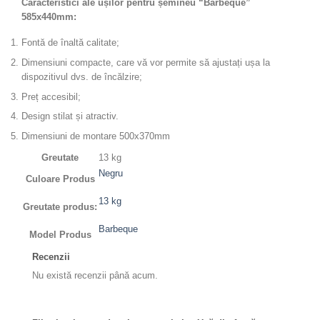
Caracteristici ale ușilor pentru șemineu “Barbeque”
585x440mm:
Fontă de înaltă calitate;
Dimensiuni compacte, care vă vor permite să ajustați ușa la
dispozitivul dvs. de încălzire;
Preț accesibil;
Design stilat și atractiv.
Dimensiuni de montare 500x370mm
Greutate
13 kg
Negru
Culoare Produs
13 kg
Greutate produs:
Barbeque
Model Produs
Recenzii
Nu există recenzii până acum.