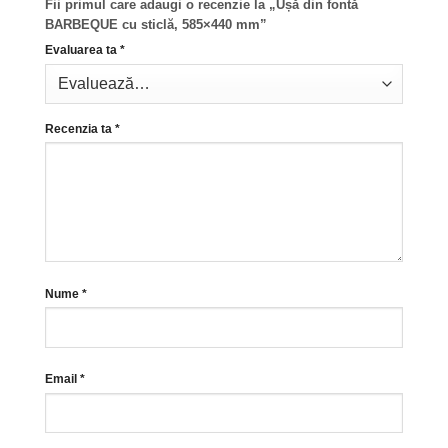
Fii primul care adaugi o recenzie la „Ușă din fontă
BARBEQUE cu sticlă, 585×440 mm”
Evaluarea ta
*
Recenzia ta
*
Nume
*
Email
*