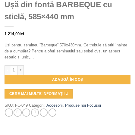
Ușă din fontă BARBEQUE cu
sticlă, 585×440 mm
1.214,00
lei
Uși pentru șemineu “Barbeque” 570x430mm. Ce trebuie să știți înainte
de a cumpăra? Pentru a oferi șemineului sau sobei dvs. un aspect
estetic și unic,…
Cantitate Ușă din fontă BARBEQUE cu sticlă, 585x440 mm
ADAUGĂ ÎN COȘ
CERE MAI MULTE INFORMAȚII
SKU:
FC-049
Categorii:
Accesorii
,
Produse noi Focusor