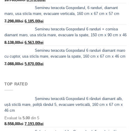
inițial
curent
Semineu teracota Gospodarul, 6 randuri, diamant
a
este:
maro, usa sticla mare, evacuare verticala, 160 cm x 67 cm x 57 cm
fost:
8.978,00lei.
Prețul
Prețul
7.298,00
lei
6.185,00
lei
10.763,00lei.
inițial
curent
Semineu teracota Gospodarul 6 randuri + cornisa
a
este:
diamant maro, usa sticla mare, evacuare la spate, 150 cm x 90 cm x 46
fost:
6.185,00lei.
Prețul
Prețul
8.138,00
lei
6.563,00
lei
7.298,00lei.
inițial
curent
Semineu teracota Gospodarul 6 randuri diamant maro
a
este:
cu cuptor, usa sticla mare, evacuare la spate, 160 cm x 67 cm x 46 cm
fost:
6.563,00lei.
Prețul
Prețul
7.088,00
lei
5.870,00
lei
8.138,00lei.
inițial
curent
a
este:
fost:
5.870,00lei.
TOP RATED
7.088,00lei.
Șemineu teracotă Gospodarul 6 rânduri diamant alb,
ușă sticlă mare, poliță rândul 5, evacuare verticală, 160 cm x 67 cm x
46 cm
Evaluat la
5.00
din 5
Prețul
Prețul
8.558,00
lei
7.193,00
lei
inițial
curent