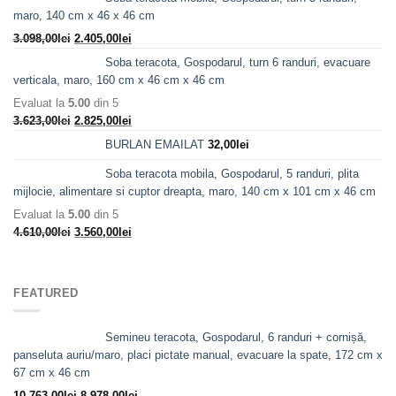
maro, 140 cm x 46 x 46 cm
Prețul
Prețul
3.098,00
lei
2.405,00
lei
inițial
curent
Soba teracota, Gospodarul, turn 6 randuri, evacuare
a
este:
verticala, maro, 160 cm x 46 cm x 46 cm
fost:
2.405,00lei.
Evaluat la
5.00
din 5
3.098,00lei.
Prețul
Prețul
3.623,00
lei
2.825,00
lei
inițial
curent
BURLAN EMAILAT
32,00
lei
a
este:
fost:
2.825,00lei.
Soba teracota mobila, Gospodarul, 5 randuri, plita
3.623,00lei.
mijlocie, alimentare si cuptor dreapta, maro, 140 cm x 101 cm x 46 cm
Evaluat la
5.00
din 5
Prețul
Prețul
4.610,00
lei
3.560,00
lei
inițial
curent
a
este:
fost:
3.560,00lei.
FEATURED
4.610,00lei.
Semineu teracota, Gospodarul, 6 randuri + cornișă,
panseluta auriu/maro, placi pictate manual, evacuare la spate, 172 cm x
67 cm x 46 cm
Prețul
Prețul
10.763,00
lei
8.978,00
lei