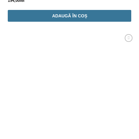
194,00
lei
ADAUGĂ ÎN COȘ
Adaugă
Favorit