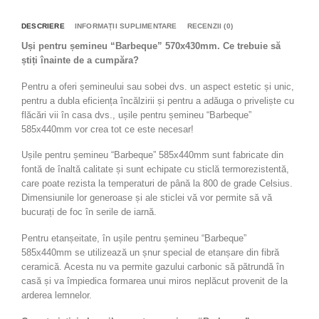
DESCRIERE
INFORMAȚII SUPLIMENTARE
RECENZII (0)
Uși pentru șemineu “Barbeque” 570x430mm. Ce trebuie să
știți înainte de a cumpăra?
Pentru a oferi șemineului sau sobei dvs. un aspect estetic și unic,
pentru a dubla eficiența încălzirii și pentru a adăuga o priveliște cu
flăcări vii în casa dvs., ușile pentru șemineu “Barbeque”
585x440mm vor crea tot ce este necesar!
Ușile pentru șemineu “Barbeque” 585x440mm sunt fabricate din
fontă de înaltă calitate și sunt echipate cu sticlă termorezistentă,
care poate rezista la temperaturi de până la 800 de grade Celsius.
Dimensiunile lor generoase și ale sticlei vă vor permite să vă
bucurați de foc în serile de iarnă.
Pentru etanșeitate, în ușile pentru șemineu “Barbeque”
585x440mm se utilizează un șnur special de etanșare din fibră
ceramică. Acesta nu va permite gazului carbonic să pătrundă în
casă și va împiedica formarea unui miros neplăcut provenit de la
arderea lemnelor.