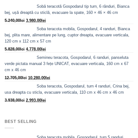
Sobă teracotă Gospodarul tip turn, 6 rânduri, Bianca
bej, ușă dreaptă cu sticlă, evacuare la spate, 160 × 46 × 46 cm
Prețul
Prețul
5.240,00
lei
3.980,00
lei
inițial
curent
Soba teracota mobila, Gospodarul, 4 randuri, Bianca
a
este:
bej, plita mare, alimentare pe lung, cuptor dreapta, evacuare verticala,
fost:
3.980,00lei.
120 cm x 112 cm x 57 cm
5.240,00lei.
Prețul
Prețul
5.828,00
lei
4.778,00
lei
inițial
curent
Semineu teracota, Gospodarul, 6 randuri, panseluta
a
este:
verde pictata manual 3 fețe UNICAT, evacuare verticala, 160 cm x 67
fost:
4.778,00lei.
cm x 46 cm
5.828,00lei.
Prețul
Prețul
12.705,00
lei
10.280,00
lei
inițial
curent
Soba teracota, Gospodarul, turn 4 randuri, Crina bej,
a
este:
usa dreapta cu sticla, evacuare verticala, 110 cm x 46 cm x 46 cm
fost:
10.280,00lei.
Prețul
Prețul
3.938,00
lei
2.993,00
lei
12.705,00lei.
inițial
curent
a
este:
fost:
2.993,00lei.
BEST SELLING
3.938,00lei.
Soba teracota mobila, Gospodarul, turn 5 randuri,