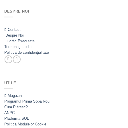
a
este:
fost:
3.885,00lei.
DESPRE NOI
4.935,00lei.
Contact
Despre Noi
Lucrări Executate
Termeni și codiții
Politica de confidențialitate
UTILE
Magazin
Programul Prima Sobă
Cum Plătesc?
ANPC
Platforma SOL
Politica Modulelor Cookie