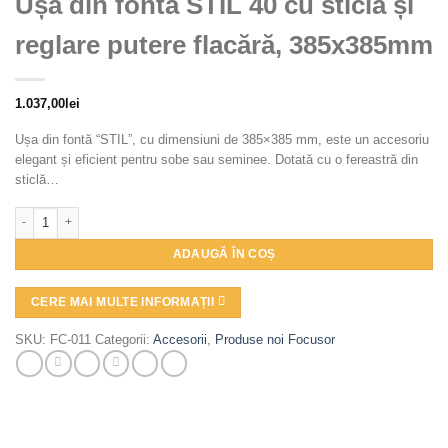
Ușă din fontă STIL 40 cu sticlă și
reglare putere flacără, 385x385mm
1.037,00
lei
Ușa din fontă “STIL”, cu dimensiuni de 385×385 mm, este un accesoriu
elegant și eficient pentru sobe sau seminee. Dotată cu o fereastră din
sticlă…
Cantitate Ușă din fontă STIL 40 cu sticlă și reglare putere flacără, 385x385
ADAUGĂ ÎN COȘ
CERE MAI MULTE INFORMAȚII
SKU:
FC-011
Categorii:
Accesorii
,
Produse noi Focusor