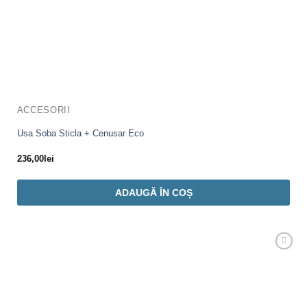
ACCESORII
Usa Soba Sticla + Cenusar Eco
236,00
lei
ADAUGĂ ÎN COȘ
Adaugă
Favorit