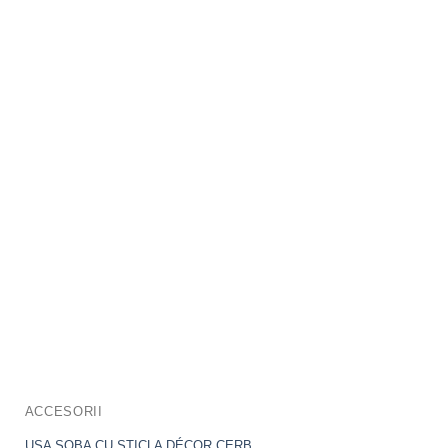
ACCESORII
USA SOBA CU STICLA DÉCOR CERB