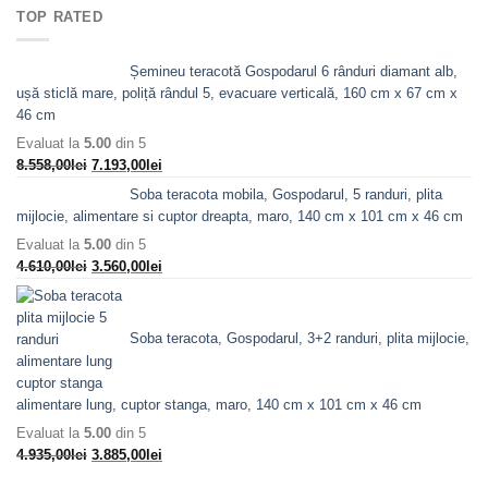
fost:
5.870,00lei.
TOP RATED
7.088,00lei.
Șemineu teracotă Gospodarul 6 rânduri diamant alb,
ușă sticlă mare, poliță rândul 5, evacuare verticală, 160 cm x 67 cm x
46 cm
Evaluat la
5.00
din 5
Prețul
Prețul
8.558,00
lei
7.193,00
lei
inițial
curent
Soba teracota mobila, Gospodarul, 5 randuri, plita
a
este:
mijlocie, alimentare si cuptor dreapta, maro, 140 cm x 101 cm x 46 cm
fost:
7.193,00lei.
Evaluat la
5.00
din 5
8.558,00lei.
Prețul
Prețul
4.610,00
lei
3.560,00
lei
inițial
curent
a
este:
fost:
3.560,00lei.
Soba teracota, Gospodarul, 3+2 randuri, plita mijlocie,
4.610,00lei.
alimentare lung, cuptor stanga, maro, 140 cm x 101 cm x 46 cm
Evaluat la
5.00
din 5
Prețul
Prețul
4.935,00
lei
3.885,00
lei
inițial
curent