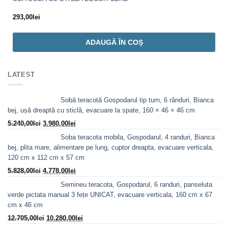
293,00
lei
ADAUGĂ ÎN COȘ
LATEST
Sobă teracotă Gospodarul tip turn, 6 rânduri, Bianca
bej, ușă dreaptă cu sticlă, evacuare la spate, 160 × 46 × 46 cm
Prețul
Prețul
5.240,00
lei
3.980,00
lei
inițial
curent
Soba teracota mobila, Gospodarul, 4 randuri, Bianca
a
este:
bej, plita mare, alimentare pe lung, cuptor dreapta, evacuare verticala,
fost:
3.980,00lei.
120 cm x 112 cm x 57 cm
5.240,00lei.
Prețul
Prețul
5.828,00
lei
4.778,00
lei
inițial
curent
Semineu teracota, Gospodarul, 6 randuri, panseluta
a
este:
verde pictata manual 3 fețe UNICAT, evacuare verticala, 160 cm x 67
fost:
4.778,00lei.
cm x 46 cm
5.828,00lei.
Prețul
Prețul
12.705,00
lei
10.280,00
lei
inițial
curent