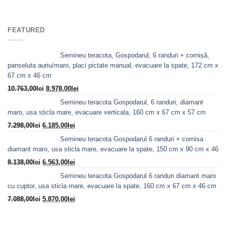
inițial
curent
a
este:
fost:
3.560,00lei.
FEATURED
4.610,00lei.
Semineu teracota, Gospodarul, 6 randuri + cornișă,
panseluta auriu/maro, placi pictate manual, evacuare la spate, 172 cm x
67 cm x 46 cm
Prețul
Prețul
10.763,00
lei
8.978,00
lei
inițial
curent
Semineu teracota Gospodarul, 6 randuri, diamant
a
este:
maro, usa sticla mare, evacuare verticala, 160 cm x 67 cm x 57 cm
fost:
8.978,00lei.
Prețul
Prețul
7.298,00
lei
6.185,00
lei
10.763,00lei.
inițial
curent
Semineu teracota Gospodarul 6 randuri + cornisa
a
este:
diamant maro, usa sticla mare, evacuare la spate, 150 cm x 90 cm x 46
fost:
6.185,00lei.
Prețul
Prețul
8.138,00
lei
6.563,00
lei
7.298,00lei.
inițial
curent
Semineu teracota Gospodarul 6 randuri diamant maro
a
este:
cu cuptor, usa sticla mare, evacuare la spate, 160 cm x 67 cm x 46 cm
fost:
6.563,00lei.
Prețul
Prețul
7.088,00
lei
5.870,00
lei
8.138,00lei.
inițial
curent
a
este: