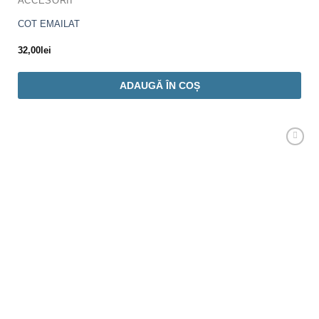
ACCESORII
COT EMAILAT
32,00
lei
ADAUGĂ ÎN COȘ
Adaugă
Favorit