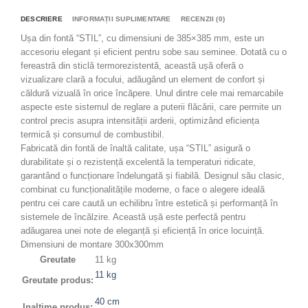
DESCRIERE
INFORMAȚII SUPLIMENTARE
RECENZII (0)
Ușa din fontă “STIL”, cu dimensiuni de 385×385 mm, este un
accesoriu elegant și eficient pentru sobe sau seminee. Dotată cu o
fereastră din sticlă termorezistentă, această ușă oferă o
vizualizare clară a focului, adăugând un element de confort și
căldură vizuală în orice încăpere. Unul dintre cele mai remarcabile
aspecte este sistemul de reglare a puterii flăcării, care permite un
control precis asupra intensității arderii, optimizând eficiența
termică și consumul de combustibil.
Fabricată din fontă de înaltă calitate, ușa “STIL” asigură o
durabilitate și o rezistență excelentă la temperaturi ridicate,
garantând o funcționare îndelungată și fiabilă. Designul său clasic,
combinat cu funcționalitățile moderne, o face o alegere ideală
pentru cei care caută un echilibru între estetică și performanță în
sistemele de încălzire. Această ușă este perfectă pentru
adăugarea unei note de eleganță și eficiență în orice locuință.
Dimensiuni de montare 300x300mm
Greutate
11 kg
11 kg
Greutate produs:
40 cm
Inaltime produs: