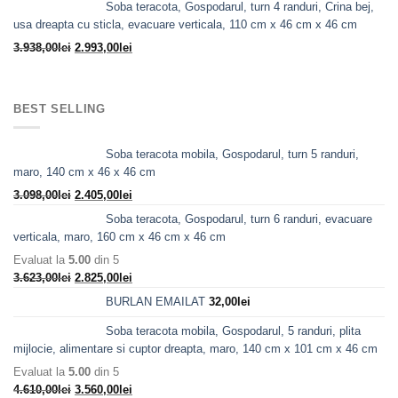
Soba teracota, Gospodarul, turn 4 randuri, Crina bej,
a
este:
usa dreapta cu sticla, evacuare verticala, 110 cm x 46 cm x 46 cm
fost:
10.280,00lei.
Prețul
Prețul
3.938,00
lei
2.993,00
lei
12.705,00lei.
inițial
curent
a
este:
fost:
2.993,00lei.
BEST SELLING
3.938,00lei.
Soba teracota mobila, Gospodarul, turn 5 randuri,
maro, 140 cm x 46 x 46 cm
Prețul
Prețul
3.098,00
lei
2.405,00
lei
inițial
curent
Soba teracota, Gospodarul, turn 6 randuri, evacuare
a
este:
verticala, maro, 160 cm x 46 cm x 46 cm
fost:
2.405,00lei.
Evaluat la
5.00
din 5
3.098,00lei.
Prețul
Prețul
3.623,00
lei
2.825,00
lei
inițial
curent
BURLAN EMAILAT
32,00
lei
a
este:
fost:
2.825,00lei.
Soba teracota mobila, Gospodarul, 5 randuri, plita
3.623,00lei.
mijlocie, alimentare si cuptor dreapta, maro, 140 cm x 101 cm x 46 cm
Evaluat la
5.00
din 5
Prețul
Prețul
4.610,00
lei
3.560,00
lei