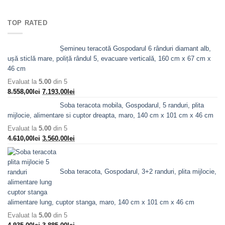
a
este:
fost:
5.870,00lei.
TOP RATED
7.088,00lei.
Șemineu teracotă Gospodarul 6 rânduri diamant alb,
ușă sticlă mare, poliță rândul 5, evacuare verticală, 160 cm x 67 cm x
46 cm
Evaluat la
5.00
din 5
Prețul
Prețul
8.558,00
lei
7.193,00
lei
inițial
curent
Soba teracota mobila, Gospodarul, 5 randuri, plita
a
este:
mijlocie, alimentare si cuptor dreapta, maro, 140 cm x 101 cm x 46 cm
fost:
7.193,00lei.
Evaluat la
5.00
din 5
8.558,00lei.
Prețul
Prețul
4.610,00
lei
3.560,00
lei
inițial
curent
a
este:
fost:
3.560,00lei.
Soba teracota, Gospodarul, 3+2 randuri, plita mijlocie,
4.610,00lei.
alimentare lung, cuptor stanga, maro, 140 cm x 101 cm x 46 cm
Evaluat la
5.00
din 5
Prețul
Prețul