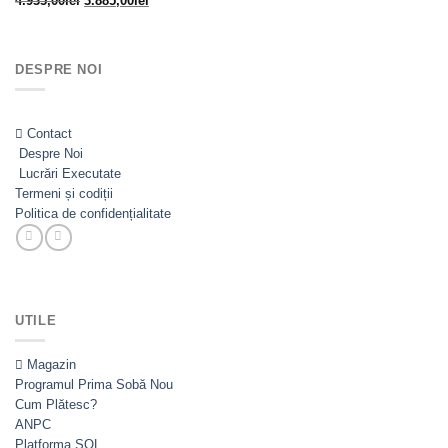
4.935,00
lei
3.885,00
lei
inițial
curent
a
este:
fost:
3.885,00lei.
DESPRE NOI
4.935,00lei.
Contact
Despre Noi
Lucrări Executate
Termeni și codiții
Politica de confidențialitate
UTILE
Magazin
Programul Prima Sobă
Cum Plătesc?
ANPC
Platforma SOL