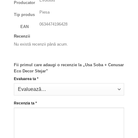
Evotools
Producator
Piesa
Tip produs
0634474196428
EAN
Recenzii
Nu există recenzii până acum.
Fii primul care adaugi o recenzie la „Usa Soba + Cenusar
Eco Decor Stejar”
Evaluarea ta
*
Recenzia ta
*