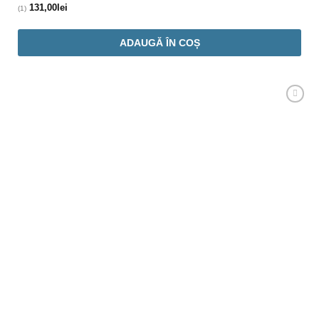
131,00
lei
(1)
ADAUGĂ ÎN COȘ
Adaugă
Favorit