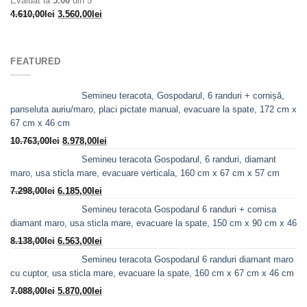
Evaluat la
5.00
din 5
Prețul
Prețul
4.610,00
lei
3.560,00
lei
inițial
curent
a
este:
fost:
3.560,00lei.
FEATURED
4.610,00lei.
Semineu teracota, Gospodarul, 6 randuri + cornișă,
panseluta auriu/maro, placi pictate manual, evacuare la spate, 172 cm x
67 cm x 46 cm
Prețul
Prețul
10.763,00
lei
8.978,00
lei
inițial
curent
Semineu teracota Gospodarul, 6 randuri, diamant
a
este:
maro, usa sticla mare, evacuare verticala, 160 cm x 67 cm x 57 cm
fost:
8.978,00lei.
Prețul
Prețul
7.298,00
lei
6.185,00
lei
10.763,00lei.
inițial
curent
Semineu teracota Gospodarul 6 randuri + cornisa
a
este:
diamant maro, usa sticla mare, evacuare la spate, 150 cm x 90 cm x 46
fost:
6.185,00lei.
Prețul
Prețul
8.138,00
lei
6.563,00
lei
7.298,00lei.
inițial
curent
Semineu teracota Gospodarul 6 randuri diamant maro
a
este:
cu cuptor, usa sticla mare, evacuare la spate, 160 cm x 67 cm x 46 cm
fost:
6.563,00lei.
Prețul
Prețul
7.088,00
lei
5.870,00
lei
8.138,00lei.
inițial
curent