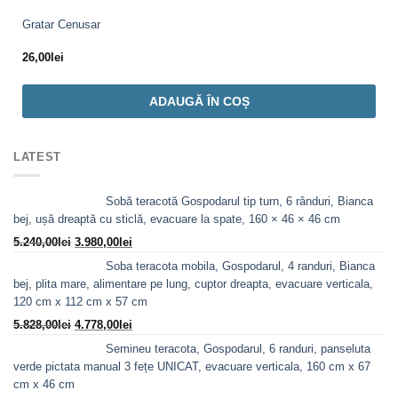
Gratar Cenusar
26,00
lei
ADAUGĂ ÎN COȘ
LATEST
Sobă teracotă Gospodarul tip turn, 6 rânduri, Bianca
bej, ușă dreaptă cu sticlă, evacuare la spate, 160 × 46 × 46 cm
Prețul
Prețul
5.240,00
lei
3.980,00
lei
inițial
curent
Soba teracota mobila, Gospodarul, 4 randuri, Bianca
a
este:
bej, plita mare, alimentare pe lung, cuptor dreapta, evacuare verticala,
fost:
3.980,00lei.
120 cm x 112 cm x 57 cm
5.240,00lei.
Prețul
Prețul
5.828,00
lei
4.778,00
lei
inițial
curent
Semineu teracota, Gospodarul, 6 randuri, panseluta
a
este:
verde pictata manual 3 fețe UNICAT, evacuare verticala, 160 cm x 67
fost:
4.778,00lei.
cm x 46 cm
5.828,00lei.