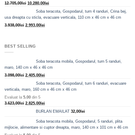
Prețul
Prețul
12.705,00
lei
10.280,00
lei
inițial
curent
Soba teracota, Gospodarul, turn 4 randuri, Crina bej,
a
este:
usa dreapta cu sticla, evacuare verticala, 110 cm x 46 cm x 46 cm
fost:
10.280,00lei.
Prețul
Prețul
3.938,00
lei
2.993,00
lei
12.705,00lei.
inițial
curent
a
este:
fost:
2.993,00lei.
BEST SELLING
3.938,00lei.
Soba teracota mobila, Gospodarul, turn 5 randuri,
maro, 140 cm x 46 x 46 cm
Prețul
Prețul
3.098,00
lei
2.405,00
lei
inițial
curent
Soba teracota, Gospodarul, turn 6 randuri, evacuare
a
este:
verticala, maro, 160 cm x 46 cm x 46 cm
fost:
2.405,00lei.
Evaluat la
5.00
din 5
3.098,00lei.
Prețul
Prețul
3.623,00
lei
2.825,00
lei
inițial
curent
BURLAN EMAILAT
32,00
lei
a
este:
fost:
2.825,00lei.
Soba teracota mobila, Gospodarul, 5 randuri, plita
3.623,00lei.
mijlocie, alimentare si cuptor dreapta, maro, 140 cm x 101 cm x 46 cm