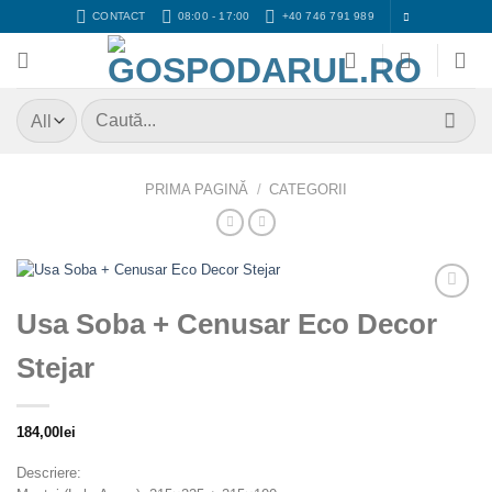
Skip
CONTACT
08:00 - 17:00
+40 746 791 989
to
content
Caută
după:
PRIMA PAGINĂ
/
CATEGORII
Adaugă
Usa Soba + Cenusar Eco Decor
Favorit
Stejar
184,00
lei
Descriere: