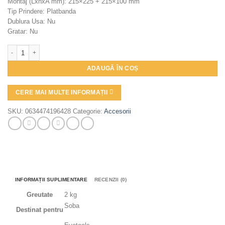
Montaj (LxhxA mm): 215×225 + 215×100 mm
Tip Prindere: Platbanda
Dublura Usa: Nu
Gratar: Nu
Cantitate Usa Soba + Cenusar Eco Decor Stejar
ADAUGĂ ÎN COȘ
CERE MAI MULTE INFORMAȚII
SKU:
0634474196428
Categorie:
Accesorii
INFORMAȚII SUPLIMENTARE
RECENZII (0)
Greutate
2 kg
Soba
Destinat pentru