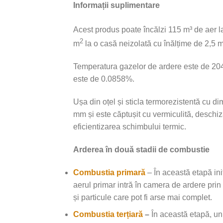
Informații suplimentare
Acest produs poate încălzi 115 m³ de aer l
2
m
la o casă neizolată cu înălțime de 2,5 m
Temperatura gazelor de ardere este de 204
este de 0.0858%.
Ușa din oțel și sticla termorezistentă cu
mm și este căptușit cu vermiculită, deschi
eficientizarea schimbului termic.
Arderea în două stadii de combustie
Combustia primară
– În această etapă ini
aerul primar intră în camera de ardere prin
și particule care pot fi arse mai complet.
Combustia terțiară
–
În această etapă, un