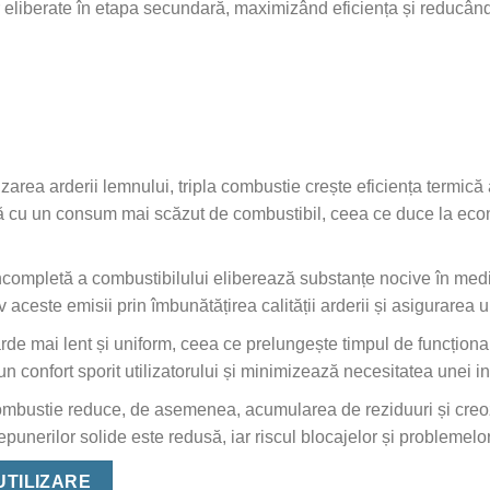
r eliberate în etapa secundară, maximizând eficiența și reducân
zarea arderii lemnului, tripla combustie crește eficiența termică
ă cu un consum mai scăzut de combustibil, ceea ce duce la econom
ncompletă a combustibilului eliberează substanțe nocive în mediu
 aceste emisii prin îmbunătățirea calității arderii și asigurarea u
rde mai lent și uniform, ceea ce prelungește timpul de funcționar
 confort sporit utilizatorului și minimizează necesitatea unei in
combustie reduce, de asemenea, acumularea de reziduuri și creoz
epunerilor solide este redusă, iar riscul blocajelor și problemel
UTILIZARE