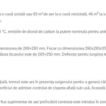
2
a o casă izolată sau 83 m³ de aer la o casă neizolată, 46 m
la o
.
 °C, emisiile de dioxid de carbon la putere nominala pentru ar
 dimensiunea de 268×280 mm. Focar cu dimensiunea 390x280x350 
zătura focarului este de 265×250 mm. Deflector pentru lungirea t
țială, lemnul este ars în prezența oxigenului pentru a genera căl
 orificiul de admisie controlat de clapeta aflată sub ușă. Aceas
 flux suplimentar de aer preîncălzit controlat este introdus în z