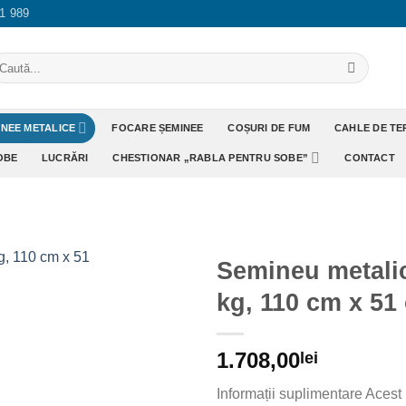
1 989
aută
pă:
INEE METALICE
FOCARE ȘEMINEE
COȘURI DE FUM
CAHLE DE T
OBE
LUCRĂRI
CHESTIONAR „RABLA PENTRU SOBE”
CONTACT
Semineu metalic
kg, 110 cm x 51
Adaugă
Favorit
1.708,00
lei
Informații suplimentare Acest