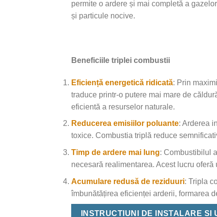
permite o ardere și mai completă a gazelo
și particule nocive.
Beneficiile triplei combustii
Eficiență energetică ridicată
: Prin maximi
traduce printr-o putere mai mare de căldur
eficientă a resurselor naturale.
Reducerea emisiilor poluante
: Arderea i
toxice. Combustia triplă reduce semnificativ
Timp de ardere mai lung
: Combustibilul a
necesară realimentarea. Acest lucru oferă un
Acumulare redusă de reziduuri
: Tripla 
îmbunătățirea eficienței arderii, formarea d
INSTRUCTIUNI DE INSTALARE SI 