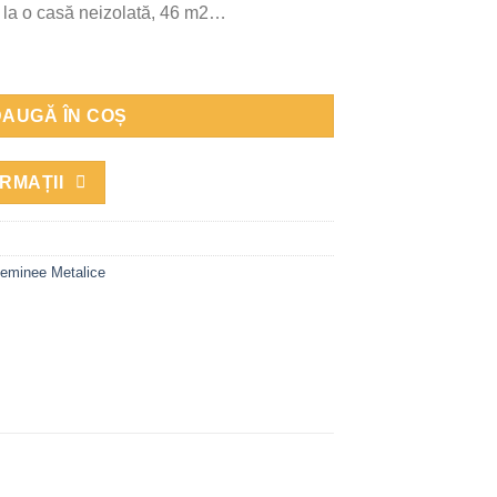
r la o casă neizolată, 46 m2…
so, 1 STAND, 67 kg, 110 cm x 51 cm x 43 cm
AUGĂ ÎN COȘ
RMAȚII
eminee Metalice