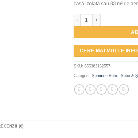
casă izolată sau 83 m³ de ae
Cantitate Semineu metalic, Ver
AD
CERE MAI MULTE INFO
SKU:
655383162557
Categorii:
Șeminee Retro
,
Sobe & Ș
RECENZII (0)