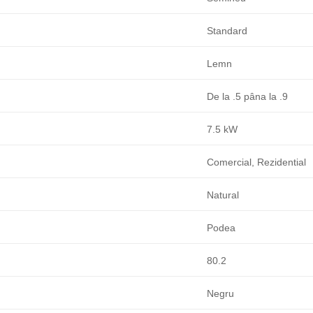
Standard
Lemn
De la .5 pâna la .9
7.5 kW
Comercial, Rezidential
Natural
Podea
80.2
Negru