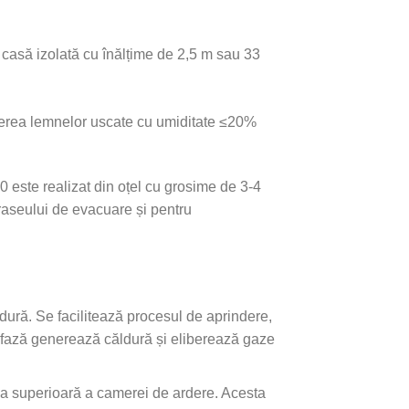
 casă izolată cu înălțime de 2,5 m sau 33
derea lemnelor uscate cu umiditate ≤20%
este realizat din oțel cu grosime de 3-4
raseului de evacuare și pentru
dură. Se facilitează procesul de aprindere,
tă fază generează căldură și eliberează gaze
ona superioară a camerei de ardere. Acesta