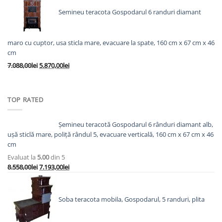
fost:
6.563,00lei.
Semineu teracota Gospodarul 6 randuri diamant
8.138,00lei.
maro cu cuptor, usa sticla mare, evacuare la spate, 160 cm x 67 cm x 46
cm
Prețul
Prețul
7.088,00
lei
5.870,00
lei
inițial
curent
a
este:
fost:
5.870,00lei.
TOP RATED
7.088,00lei.
Șemineu teracotă Gospodarul 6 rânduri diamant alb,
ușă sticlă mare, poliță rândul 5, evacuare verticală, 160 cm x 67 cm x 46
cm
Evaluat la
5.00
din 5
Prețul
Prețul
8.558,00
lei
7.193,00
lei
inițial
curent
a
este:
fost:
7.193,00lei.
Soba teracota mobila, Gospodarul, 5 randuri, plita
8.558,00lei.