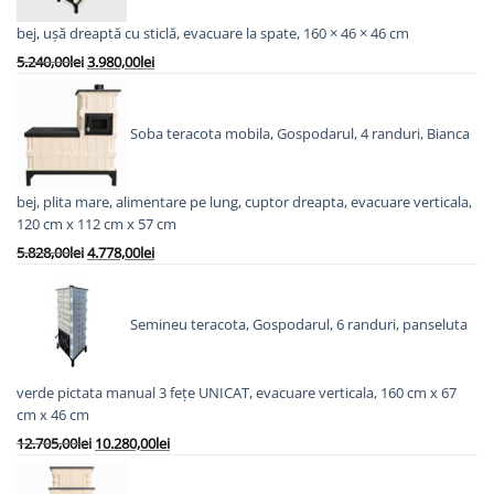
bej, ușă dreaptă cu sticlă, evacuare la spate, 160 × 46 × 46 cm
Prețul
Prețul
5.240,00
lei
3.980,00
lei
inițial
curent
a
este:
fost:
3.980,00lei.
Soba teracota mobila, Gospodarul, 4 randuri, Bianca
5.240,00lei.
bej, plita mare, alimentare pe lung, cuptor dreapta, evacuare verticala,
120 cm x 112 cm x 57 cm
Prețul
Prețul
5.828,00
lei
4.778,00
lei
inițial
curent
a
este:
fost:
4.778,00lei.
Semineu teracota, Gospodarul, 6 randuri, panseluta
5.828,00lei.
verde pictata manual 3 fețe UNICAT, evacuare verticala, 160 cm x 67
cm x 46 cm
Prețul
Prețul
12.705,00
lei
10.280,00
lei
inițial
curent
a
este: