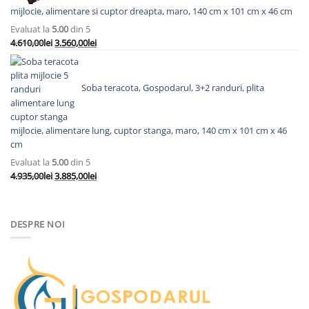
mijlocie, alimentare si cuptor dreapta, maro, 140 cm x 101 cm x 46 cm
Evaluat la
5.00
din 5
Prețul
Prețul
4.610,00
lei
3.560,00
lei
inițial
curent
a
este:
fost:
3.560,00lei.
Soba teracota, Gospodarul, 3+2 randuri, plita
4.610,00lei.
mijlocie, alimentare lung, cuptor stanga, maro, 140 cm x 101 cm x 46
cm
Evaluat la
5.00
din 5
Prețul
Prețul
4.935,00
lei
3.885,00
lei
inițial
curent
a
este:
fost:
3.885,00lei.
DESPRE NOI
4.935,00lei.