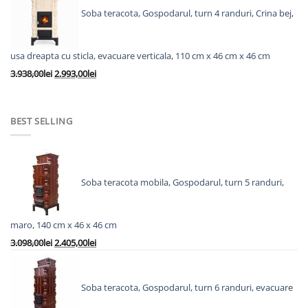
fost:
10.280,00lei.
Soba teracota, Gospodarul, turn 4 randuri, Crina bej,
12.705,00lei.
usa dreapta cu sticla, evacuare verticala, 110 cm x 46 cm x 46 cm
Prețul
Prețul
3.938,00
lei
2.993,00
lei
inițial
curent
a
este:
fost:
2.993,00lei.
BEST SELLING
3.938,00lei.
Soba teracota mobila, Gospodarul, turn 5 randuri,
maro, 140 cm x 46 x 46 cm
Prețul
Prețul
3.098,00
lei
2.405,00
lei
inițial
curent
a
este:
fost:
2.405,00lei.
Soba teracota, Gospodarul, turn 6 randuri, evacuare
3.098,00lei.