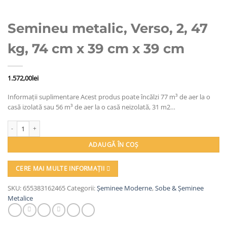
Semineu metalic, Verso, 2, 47
kg, 74 cm x 39 cm x 39 cm
1.572,00
lei
Informații suplimentare Acest produs poate încălzi 77 m³ de aer la o
casă izolată sau 56 m³ de aer la o casă neizolată, 31 m2…
Cantitate Semineu metalic, Verso, 2, 47 kg, 74 cm x 39 cm x 39 cm
ADAUGĂ ÎN COȘ
CERE MAI MULTE INFORMAȚII
SKU:
655383162465
Categorii:
Șeminee Moderne
,
Sobe & Șeminee
Metalice