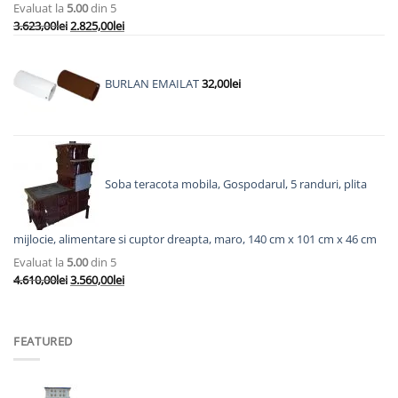
Evaluat la
5.00
din 5
Prețul
Prețul
3.623,00
lei
2.825,00
lei
inițial
curent
a
este:
fost:
2.825,00lei.
BURLAN EMAILAT
32,00
lei
3.623,00lei.
Soba teracota mobila, Gospodarul, 5 randuri, plita
mijlocie, alimentare si cuptor dreapta, maro, 140 cm x 101 cm x 46 cm
Evaluat la
5.00
din 5
Prețul
Prețul
4.610,00
lei
3.560,00
lei
inițial
curent
a
este:
fost:
3.560,00lei.
FEATURED
4.610,00lei.