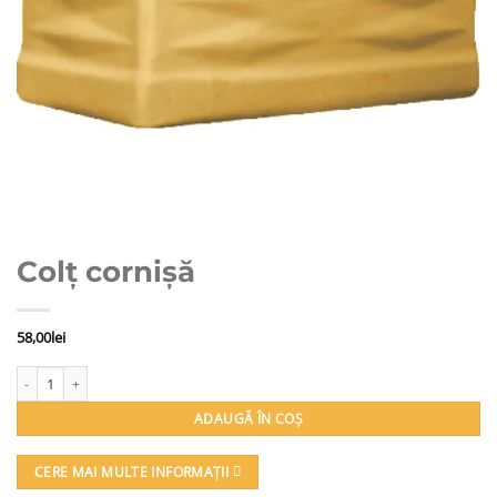
Colț cornișă
58,00
lei
Cantitate Colț cornișă
ADAUGĂ ÎN COȘ
CERE MAI MULTE INFORMAȚII