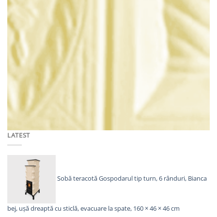
CAHLE DE TERACOTĂ MACON
Stâlp Trandafir Alb
Prețul
Prețul
116,00
lei
93,00
lei
inițial
curent
a
este:
ADAUGĂ ÎN COȘ
fost:
93,00lei.
116,00lei.
LATEST
Sobă teracotă Gospodarul tip turn, 6 rânduri, Bianca
bej, ușă dreaptă cu sticlă, evacuare la spate, 160 × 46 × 46 cm