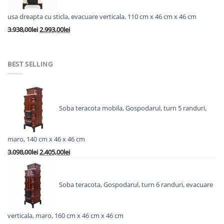
usa dreapta cu sticla, evacuare verticala, 110 cm x 46 cm x 46 cm
Prețul
Prețul
3.938,00
lei
2.993,00
lei
inițial
curent
a
este:
fost:
2.993,00lei.
BEST SELLING
3.938,00lei.
Soba teracota mobila, Gospodarul, turn 5 randuri,
maro, 140 cm x 46 x 46 cm
Prețul
Prețul
3.098,00
lei
2.405,00
lei
inițial
curent
a
este:
fost:
2.405,00lei.
Soba teracota, Gospodarul, turn 6 randuri, evacuare
3.098,00lei.
verticala, maro, 160 cm x 46 cm x 46 cm