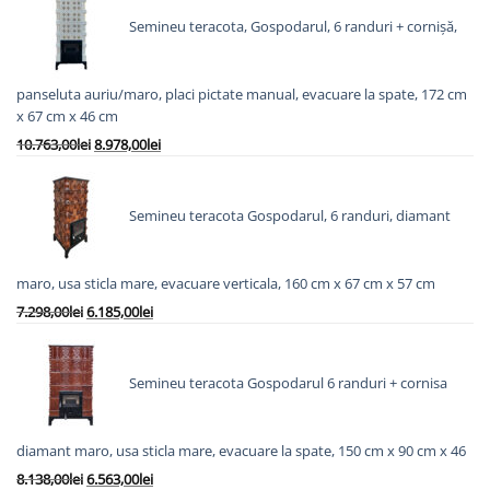
Semineu teracota, Gospodarul, 6 randuri + cornișă,
panseluta auriu/maro, placi pictate manual, evacuare la spate, 172 cm
x 67 cm x 46 cm
Prețul
Prețul
10.763,00
lei
8.978,00
lei
inițial
curent
a
este:
fost:
8.978,00lei.
Semineu teracota Gospodarul, 6 randuri, diamant
10.763,00lei.
maro, usa sticla mare, evacuare verticala, 160 cm x 67 cm x 57 cm
Prețul
Prețul
7.298,00
lei
6.185,00
lei
inițial
curent
a
este:
fost:
6.185,00lei.
Semineu teracota Gospodarul 6 randuri + cornisa
7.298,00lei.
diamant maro, usa sticla mare, evacuare la spate, 150 cm x 90 cm x 46
Prețul
Prețul
8.138,00
lei
6.563,00
lei