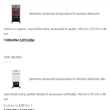
inițial
curent
a
este:
fost:
6.563,00lei.
Semineu teracota Gospodarul 6 randuri diamant
8.138,00lei.
maro cu cuptor, usa sticla mare, evacuare la spate, 160 cm x 67 cm x 46
cm
Prețul
Prețul
7.088,00
lei
5.870,00
lei
inițial
curent
a
este:
fost:
5.870,00lei.
TOP RATED
7.088,00lei.
Șemineu teracotă Gospodarul 6 rânduri diamant alb,
ușă sticlă mare, poliță rândul 5, evacuare verticală, 160 cm x 67 cm x 46
cm
Evaluat la
5.00
din 5
Prețul
Prețul