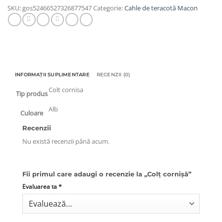
SKU:
gos52466527326877547
Categorie:
Cahle de teracotă Macon
INFORMAȚII SUPLIMENTARE
RECENZII (0)
Colt cornisa
Tip produs
Alb
Culoare
Recenzii
Nu există recenzii până acum.
Fii primul care adaugi o recenzie la „Colț cornișă”
Evaluarea ta
*