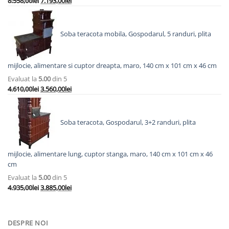
8.558,00
lei
7.193,00
lei
inițial
curent
a
este:
fost:
7.193,00lei.
Soba teracota mobila, Gospodarul, 5 randuri, plita
8.558,00lei.
mijlocie, alimentare si cuptor dreapta, maro, 140 cm x 101 cm x 46 cm
Evaluat la
5.00
din 5
Prețul
Prețul
4.610,00
lei
3.560,00
lei
inițial
curent
a
este:
fost:
3.560,00lei.
Soba teracota, Gospodarul, 3+2 randuri, plita
4.610,00lei.
mijlocie, alimentare lung, cuptor stanga, maro, 140 cm x 101 cm x 46
cm
Evaluat la
5.00
din 5
Prețul
Prețul
4.935,00
lei
3.885,00
lei
inițial
curent
a
este:
fost:
3.885,00lei.
DESPRE NOI
4.935,00lei.