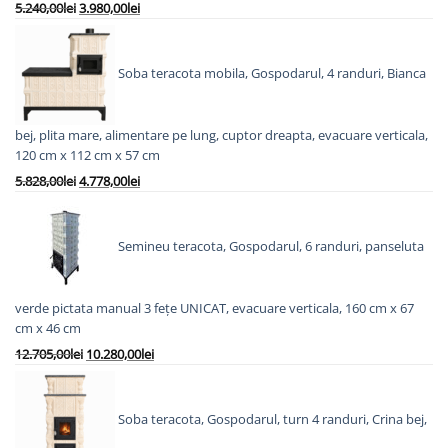
Prețul
Prețul
5.240,00
lei
3.980,00
lei
inițial
curent
a
este:
fost:
3.980,00lei.
Soba teracota mobila, Gospodarul, 4 randuri, Bianca
5.240,00lei.
bej, plita mare, alimentare pe lung, cuptor dreapta, evacuare verticala,
120 cm x 112 cm x 57 cm
Prețul
Prețul
5.828,00
lei
4.778,00
lei
inițial
curent
a
este:
fost:
4.778,00lei.
Semineu teracota, Gospodarul, 6 randuri, panseluta
5.828,00lei.
verde pictata manual 3 fețe UNICAT, evacuare verticala, 160 cm x 67
cm x 46 cm
Prețul
Prețul
12.705,00
lei
10.280,00
lei
inițial
curent
a
este:
fost:
10.280,00lei.
Soba teracota, Gospodarul, turn 4 randuri, Crina bej,
12.705,00lei.