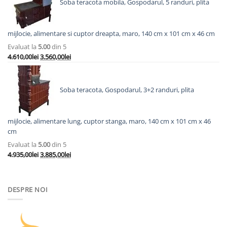
Soba teracota mobila, Gospodarul, 5 randuri, plita
8.558,00lei.
mijlocie, alimentare si cuptor dreapta, maro, 140 cm x 101 cm x 46 cm
Evaluat la
5.00
din 5
Prețul
Prețul
4.610,00
lei
3.560,00
lei
inițial
curent
a
este:
fost:
3.560,00lei.
Soba teracota, Gospodarul, 3+2 randuri, plita
4.610,00lei.
mijlocie, alimentare lung, cuptor stanga, maro, 140 cm x 101 cm x 46
cm
Evaluat la
5.00
din 5
Prețul
Prețul
4.935,00
lei
3.885,00
lei
inițial
curent
a
este:
fost:
3.885,00lei.
DESPRE NOI
4.935,00lei.