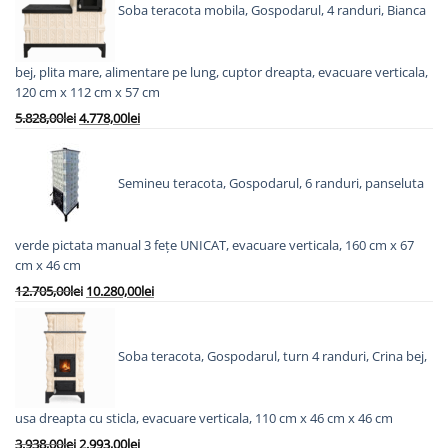
fost:
3.980,00lei.
Soba teracota mobila, Gospodarul, 4 randuri, Bianca
5.240,00lei.
bej, plita mare, alimentare pe lung, cuptor dreapta, evacuare verticala,
120 cm x 112 cm x 57 cm
Prețul
Prețul
5.828,00
lei
4.778,00
lei
inițial
curent
a
este:
fost:
4.778,00lei.
Semineu teracota, Gospodarul, 6 randuri, panseluta
5.828,00lei.
verde pictata manual 3 fețe UNICAT, evacuare verticala, 160 cm x 67
cm x 46 cm
Prețul
Prețul
12.705,00
lei
10.280,00
lei
inițial
curent
a
este:
fost:
10.280,00lei.
Soba teracota, Gospodarul, turn 4 randuri, Crina bej,
12.705,00lei.
usa dreapta cu sticla, evacuare verticala, 110 cm x 46 cm x 46 cm
Prețul
Prețul
3.938,00
lei
2.993,00
lei