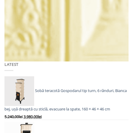
CAHLE DE TERACOTĂ MACON
Stâlp Baroc Alb
Prețul
Prețul
116,00
lei
93,00
lei
inițial
curent
a
este:
ADAUGĂ ÎN COȘ
fost:
93,00lei.
116,00lei.
LATEST
Sobă teracotă Gospodarul tip turn, 6 rânduri, Bianca
bej, ușă dreaptă cu sticlă, evacuare la spate, 160 × 46 × 46 cm
Prețul
Prețul
5.240,00
lei
3.980,00
lei
inițial
curent
a
este: