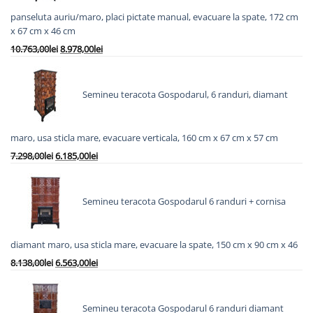
panseluta auriu/maro, placi pictate manual, evacuare la spate, 172 cm
x 67 cm x 46 cm
Prețul
Prețul
10.763,00
lei
8.978,00
lei
inițial
curent
a
este:
fost:
8.978,00lei.
Semineu teracota Gospodarul, 6 randuri, diamant
10.763,00lei.
maro, usa sticla mare, evacuare verticala, 160 cm x 67 cm x 57 cm
Prețul
Prețul
7.298,00
lei
6.185,00
lei
inițial
curent
a
este:
fost:
6.185,00lei.
Semineu teracota Gospodarul 6 randuri + cornisa
7.298,00lei.
diamant maro, usa sticla mare, evacuare la spate, 150 cm x 90 cm x 46
Prețul
Prețul
8.138,00
lei
6.563,00
lei
inițial
curent
a
este:
fost:
6.563,00lei.
Semineu teracota Gospodarul 6 randuri diamant