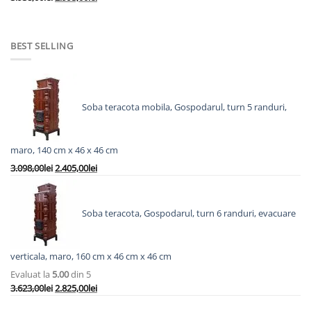
inițial
curent
a
este:
fost:
2.993,00lei.
BEST SELLING
3.938,00lei.
Soba teracota mobila, Gospodarul, turn 5 randuri,
maro, 140 cm x 46 x 46 cm
Prețul
Prețul
3.098,00
lei
2.405,00
lei
inițial
curent
a
este:
fost:
2.405,00lei.
Soba teracota, Gospodarul, turn 6 randuri, evacuare
3.098,00lei.
verticala, maro, 160 cm x 46 cm x 46 cm
Evaluat la
5.00
din 5
Prețul
Prețul
3.623,00
lei
2.825,00
lei
inițial
curent