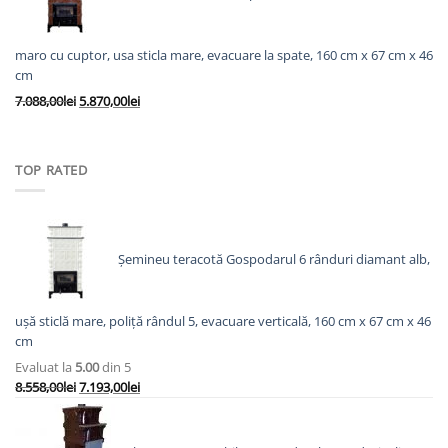
8.138,00lei.
maro cu cuptor, usa sticla mare, evacuare la spate, 160 cm x 67 cm x 46
cm
Prețul
Prețul
7.088,00
lei
5.870,00
lei
inițial
curent
a
este:
fost:
5.870,00lei.
TOP RATED
7.088,00lei.
Șemineu teracotă Gospodarul 6 rânduri diamant alb,
ușă sticlă mare, poliță rândul 5, evacuare verticală, 160 cm x 67 cm x 46
cm
Evaluat la
5.00
din 5
Prețul
Prețul
8.558,00
lei
7.193,00
lei
inițial
curent
a
este:
fost:
7.193,00lei.