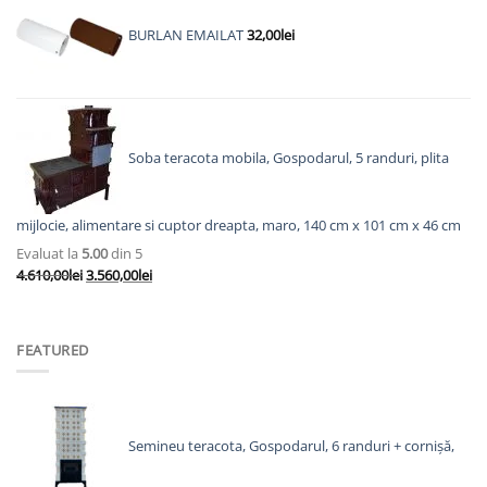
a
este:
fost:
2.825,00lei.
BURLAN EMAILAT
32,00
lei
3.623,00lei.
Soba teracota mobila, Gospodarul, 5 randuri, plita
mijlocie, alimentare si cuptor dreapta, maro, 140 cm x 101 cm x 46 cm
Evaluat la
5.00
din 5
Prețul
Prețul
4.610,00
lei
3.560,00
lei
inițial
curent
a
este:
fost:
3.560,00lei.
FEATURED
4.610,00lei.
Semineu teracota, Gospodarul, 6 randuri + cornișă,