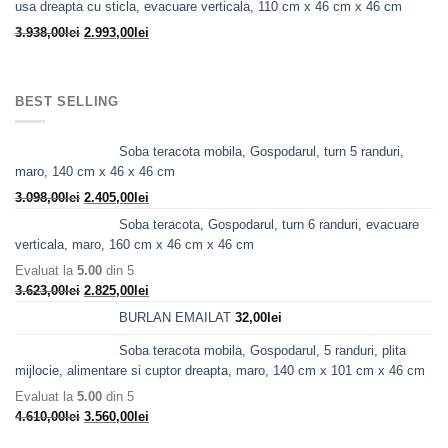
usa dreapta cu sticla, evacuare verticala, 110 cm x 46 cm x 46 cm
fost:
10.280,00lei.
Prețul
Prețul
3.938,00
lei
2.993,00
lei
12.705,00lei.
inițial
curent
a
este:
fost:
2.993,00lei.
BEST SELLING
3.938,00lei.
Soba teracota mobila, Gospodarul, turn 5 randuri,
maro, 140 cm x 46 x 46 cm
Prețul
Prețul
3.098,00
lei
2.405,00
lei
inițial
curent
Soba teracota, Gospodarul, turn 6 randuri, evacuare
a
este:
verticala, maro, 160 cm x 46 cm x 46 cm
fost:
2.405,00lei.
Evaluat la
5.00
din 5
3.098,00lei.
Prețul
Prețul
3.623,00
lei
2.825,00
lei
inițial
curent
BURLAN EMAILAT
32,00
lei
a
este:
fost:
2.825,00lei.
Soba teracota mobila, Gospodarul, 5 randuri, plita
3.623,00lei.
mijlocie, alimentare si cuptor dreapta, maro, 140 cm x 101 cm x 46 cm
Evaluat la
5.00
din 5
Prețul
Prețul
4.610,00
lei
3.560,00
lei
inițial
curent