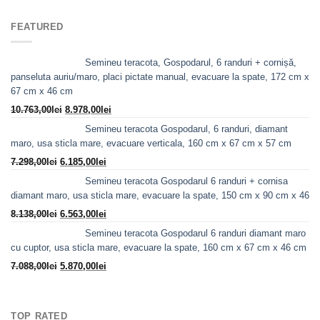
a
este:
fost:
3.560,00lei.
FEATURED
4.610,00lei.
Semineu teracota, Gospodarul, 6 randuri + cornișă,
panseluta auriu/maro, placi pictate manual, evacuare la spate, 172 cm x
67 cm x 46 cm
Prețul
Prețul
10.763,00
lei
8.978,00
lei
inițial
curent
Semineu teracota Gospodarul, 6 randuri, diamant
a
este:
maro, usa sticla mare, evacuare verticala, 160 cm x 67 cm x 57 cm
fost:
8.978,00lei.
Prețul
Prețul
7.298,00
lei
6.185,00
lei
10.763,00lei.
inițial
curent
Semineu teracota Gospodarul 6 randuri + cornisa
a
este:
diamant maro, usa sticla mare, evacuare la spate, 150 cm x 90 cm x 46
fost:
6.185,00lei.
Prețul
Prețul
8.138,00
lei
6.563,00
lei
7.298,00lei.
inițial
curent
Semineu teracota Gospodarul 6 randuri diamant maro
a
este:
cu cuptor, usa sticla mare, evacuare la spate, 160 cm x 67 cm x 46 cm
fost:
6.563,00lei.
Prețul
Prețul
7.088,00
lei
5.870,00
lei
8.138,00lei.
inițial
curent
a
este:
fost:
5.870,00lei.
TOP RATED