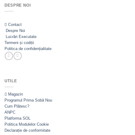
fost:
3.885,00lei.
DESPRE NOI
4.935,00lei.
Contact
Despre Noi
Lucrări Executate
Termeni și codiții
Politica de confidențialitate
UTILE
Magazin
Programul Prima Sobă
Cum Plătesc?
ANPC
Platforma SOL
Politica Modulelor Cookie
Declarație de conformitate