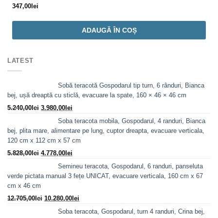
347,00
lei
ADAUGĂ ÎN COȘ
LATEST
Sobă teracotă Gospodarul tip turn, 6 rânduri, Bianca
bej, ușă dreaptă cu sticlă, evacuare la spate, 160 × 46 × 46 cm
Prețul
Prețul
5.240,00
lei
3.980,00
lei
inițial
curent
Soba teracota mobila, Gospodarul, 4 randuri, Bianca
a
este:
bej, plita mare, alimentare pe lung, cuptor dreapta, evacuare verticala,
fost:
3.980,00lei.
120 cm x 112 cm x 57 cm
5.240,00lei.
Prețul
Prețul
5.828,00
lei
4.778,00
lei
inițial
curent
Semineu teracota, Gospodarul, 6 randuri, panseluta
a
este:
verde pictata manual 3 fețe UNICAT, evacuare verticala, 160 cm x 67
fost:
4.778,00lei.
cm x 46 cm
5.828,00lei.
Prețul
Prețul
12.705,00
lei
10.280,00
lei
inițial
curent
Soba teracota, Gospodarul, turn 4 randuri, Crina bej,
a
este: