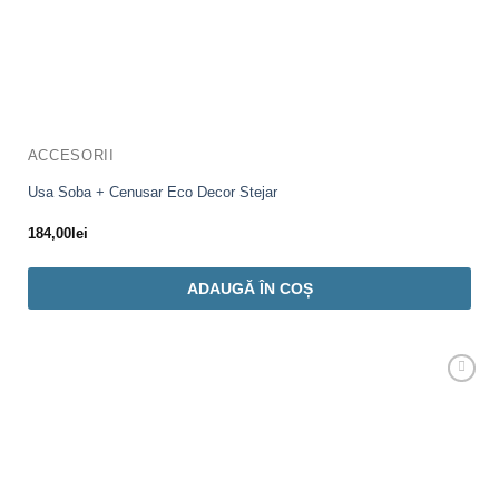
ACCESORII
Usa Soba + Cenusar Eco Decor Stejar
184,00
lei
ADAUGĂ ÎN COȘ
Adaugă
Favorit