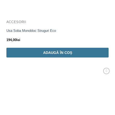
ACCESORII
Usa Soba Monobloc Struguri Eco
194,00
lei
ADAUGĂ ÎN COȘ
Adaugă
Favorit