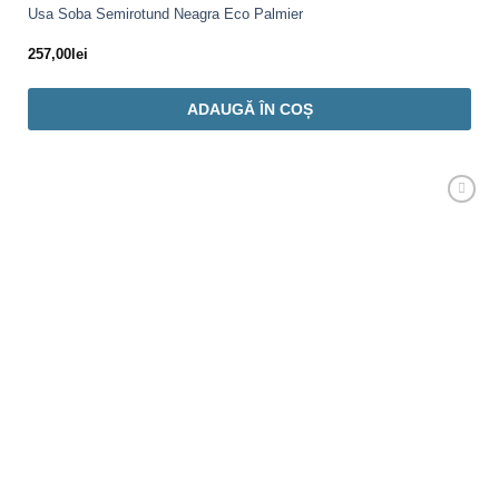
Usa Soba Semirotund Neagra Eco Palmier
257,00
lei
ADAUGĂ ÎN COȘ
Adaugă
Favorit