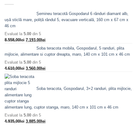
7.088,00lei.
Șemineu teracotă Gospodarul 6 rânduri diamant alb,
ușă sticlă mare, poliță rândul 5, evacuare verticală, 160 cm x 67 cm x
46 cm
Evaluat la
5.00
din 5
Prețul
Prețul
8.558,00
lei
7.193,00
lei
inițial
curent
Soba teracota mobila, Gospodarul, 5 randuri, plita
a
este:
mijlocie, alimentare si cuptor dreapta, maro, 140 cm x 101 cm x 46 cm
fost:
7.193,00lei.
Evaluat la
5.00
din 5
8.558,00lei.
Prețul
Prețul
4.610,00
lei
3.560,00
lei
inițial
curent
a
este:
fost:
3.560,00lei.
Soba teracota, Gospodarul, 3+2 randuri, plita mijlocie,
4.610,00lei.
alimentare lung, cuptor stanga, maro, 140 cm x 101 cm x 46 cm
Evaluat la
5.00
din 5
Prețul
Prețul
4.935,00
lei
3.885,00
lei
inițial
curent
a
este: