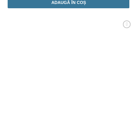
ADAUGĂ ÎN COȘ
Adaugă
Favorit