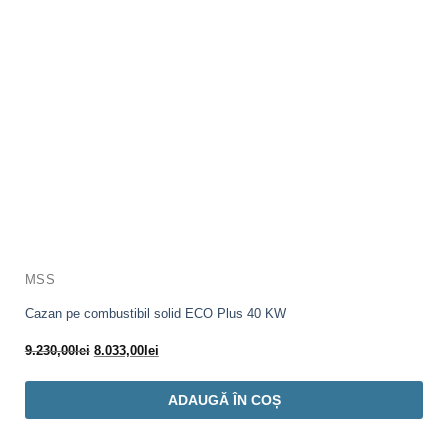
MSS
Cazan pe combustibil solid ECO Plus 40 KW
Prețul
Prețul
9.230,00
lei
8.033,00
lei
inițial
curent
a
este:
ADAUGĂ ÎN COȘ
fost:
8.033,00lei.
9.230,00lei.