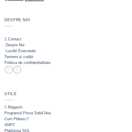
inițial
curent
a
este:
fost:
3.885,00lei.
DESPRE NOI
4.935,00lei.
Contact
Despre Noi
Lucrări Executate
Termeni și codiții
Politica de confidențialitate
UTILE
Magazin
Programul Prima Sobă
Cum Plătesc?
ANPC
Platforma SOL