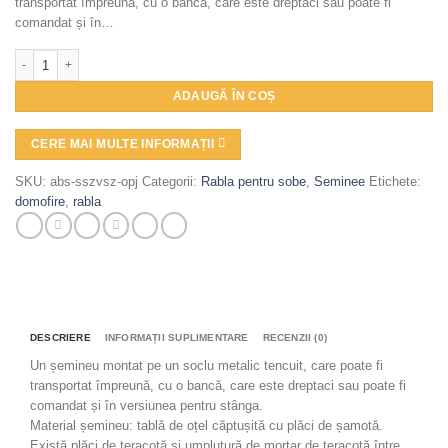
transportat împreună, cu o bancă, care este dreptaci sau poate fi
comandat și în…
Cantitate Șemineu teracotă BASEL gri inchis
ADAUGĂ ÎN COȘ
CERE MAI MULTE INFORMAȚII
SKU:
abs-sszvsz-opj
Categorii:
Rabla pentru sobe
,
Seminee
Etichete:
domofire
,
rabla
DESCRIERE
INFORMAȚII SUPLIMENTARE
RECENZII (0)
Un șemineu montat pe un soclu metalic tencuit, care poate fi
transportat împreună, cu o bancă, care este dreptaci sau poate fi
comandat și în versiunea pentru stânga.
Material șemineu: tablă de oțel căptușită cu plăci de șamotă.
Există plăci de teracotă și umplutură de mortar de teracotă între