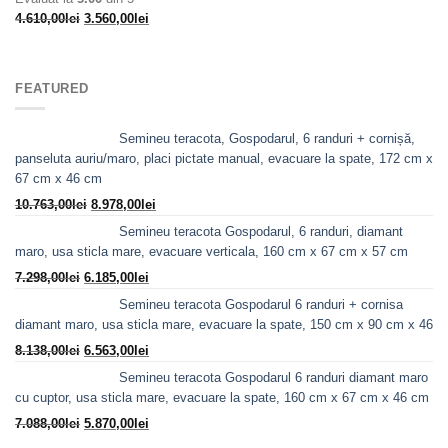
Prețul
Prețul
4.610,00
lei
3.560,00
lei
inițial
curent
a
este:
fost:
3.560,00lei.
FEATURED
4.610,00lei.
Semineu teracota, Gospodarul, 6 randuri + cornișă,
panseluta auriu/maro, placi pictate manual, evacuare la spate, 172 cm x
67 cm x 46 cm
Prețul
Prețul
10.763,00
lei
8.978,00
lei
inițial
curent
Semineu teracota Gospodarul, 6 randuri, diamant
a
este:
maro, usa sticla mare, evacuare verticala, 160 cm x 67 cm x 57 cm
fost:
8.978,00lei.
Prețul
Prețul
7.298,00
lei
6.185,00
lei
10.763,00lei.
inițial
curent
Semineu teracota Gospodarul 6 randuri + cornisa
a
este:
diamant maro, usa sticla mare, evacuare la spate, 150 cm x 90 cm x 46
fost:
6.185,00lei.
Prețul
Prețul
8.138,00
lei
6.563,00
lei
7.298,00lei.
inițial
curent
Semineu teracota Gospodarul 6 randuri diamant maro
a
este:
cu cuptor, usa sticla mare, evacuare la spate, 160 cm x 67 cm x 46 cm
fost:
6.563,00lei.
Prețul
Prețul
7.088,00
lei
5.870,00
lei
8.138,00lei.
inițial
curent