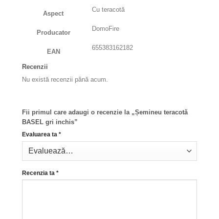
Cu teracotă
Aspect
DomoFire
Producator
655383162182
EAN
Recenzii
Nu există recenzii până acum.
Fii primul care adaugi o recenzie la „Șemineu teracotă
BASEL gri inchis”
Evaluarea ta
*
Recenzia ta
*