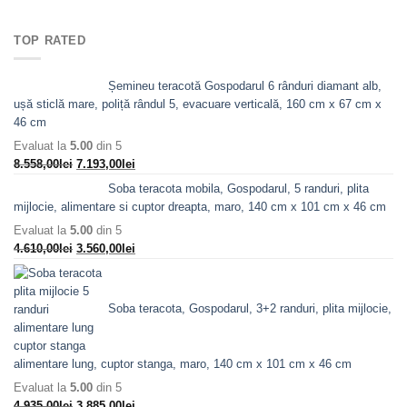
a
este:
fost:
5.870,00lei.
TOP RATED
7.088,00lei.
Șemineu teracotă Gospodarul 6 rânduri diamant alb,
ușă sticlă mare, poliță rândul 5, evacuare verticală, 160 cm x 67 cm x
46 cm
Evaluat la
5.00
din 5
Prețul
Prețul
8.558,00
lei
7.193,00
lei
inițial
curent
Soba teracota mobila, Gospodarul, 5 randuri, plita
a
este:
mijlocie, alimentare si cuptor dreapta, maro, 140 cm x 101 cm x 46 cm
fost:
7.193,00lei.
Evaluat la
5.00
din 5
8.558,00lei.
Prețul
Prețul
4.610,00
lei
3.560,00
lei
inițial
curent
a
este:
fost:
3.560,00lei.
Soba teracota, Gospodarul, 3+2 randuri, plita mijlocie,
4.610,00lei.
alimentare lung, cuptor stanga, maro, 140 cm x 101 cm x 46 cm
Evaluat la
5.00
din 5
Prețul
Prețul
4.935,00
lei
3.885,00
lei