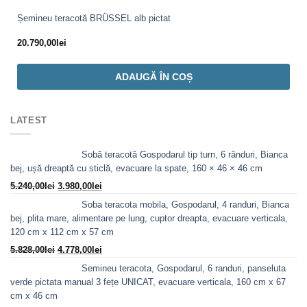
Șemineu teracotă BRÜSSEL alb pictat
20.790,00
lei
ADAUGĂ ÎN COȘ
LATEST
Sobă teracotă Gospodarul tip turn, 6 rânduri, Bianca
bej, ușă dreaptă cu sticlă, evacuare la spate, 160 × 46 × 46 cm
Prețul
Prețul
5.240,00
lei
3.980,00
lei
inițial
curent
Soba teracota mobila, Gospodarul, 4 randuri, Bianca
a
este:
bej, plita mare, alimentare pe lung, cuptor dreapta, evacuare verticala,
fost:
3.980,00lei.
120 cm x 112 cm x 57 cm
5.240,00lei.
Prețul
Prețul
5.828,00
lei
4.778,00
lei
inițial
curent
Semineu teracota, Gospodarul, 6 randuri, panseluta
a
este:
verde pictata manual 3 fețe UNICAT, evacuare verticala, 160 cm x 67
fost:
4.778,00lei.
cm x 46 cm
5.828,00lei.