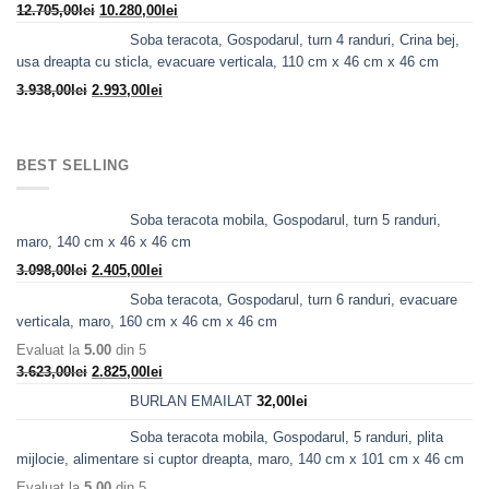
Prețul
Prețul
12.705,00
lei
10.280,00
lei
inițial
curent
Soba teracota, Gospodarul, turn 4 randuri, Crina bej,
a
este:
usa dreapta cu sticla, evacuare verticala, 110 cm x 46 cm x 46 cm
fost:
10.280,00lei.
Prețul
Prețul
3.938,00
lei
2.993,00
lei
12.705,00lei.
inițial
curent
a
este:
fost:
2.993,00lei.
BEST SELLING
3.938,00lei.
Soba teracota mobila, Gospodarul, turn 5 randuri,
maro, 140 cm x 46 x 46 cm
Prețul
Prețul
3.098,00
lei
2.405,00
lei
inițial
curent
Soba teracota, Gospodarul, turn 6 randuri, evacuare
a
este:
verticala, maro, 160 cm x 46 cm x 46 cm
fost:
2.405,00lei.
Evaluat la
5.00
din 5
3.098,00lei.
Prețul
Prețul
3.623,00
lei
2.825,00
lei
inițial
curent
BURLAN EMAILAT
32,00
lei
a
este:
fost:
2.825,00lei.
Soba teracota mobila, Gospodarul, 5 randuri, plita
3.623,00lei.
mijlocie, alimentare si cuptor dreapta, maro, 140 cm x 101 cm x 46 cm
Evaluat la
5.00
din 5