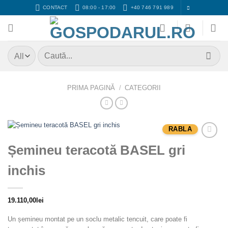
Skip
CONTACT
08:00 - 17:00
+40 746 791 989
to
content
Caută
după:
PRIMA PAGINĂ
/
CATEGORII
RABLA
Adaugă
Șemineu teracotă BASEL gri
Favorit
inchis
19.110,00
lei
Un șemineu montat pe un soclu metalic tencuit, care poate fi