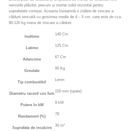
nervurile plăcilor, precum și mortar solid orizontal pentru
suprafețele cornișei. Aceasta înseamnă o zidărie de stocare a
căldurii tencuită cu grosimea medie de 4 – 5 cm, care este de cca.
80-120 kg masa de stocare a căldurii.
140 Cm
Inaltime
125 Cm
Latime
67 Cm
Adancime
95 Kg
Greutate
Lemn
Tip combustibil
150 mm (spate)
Diametru racord cos fum
9 kW
Putere în kW
78
Randament (%)
30 m²
Suprafata de incalzire