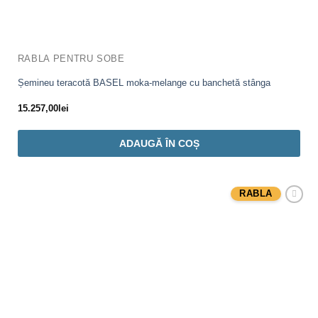
RABLA PENTRU SOBE
Șemineu teracotă BASEL moka-melange cu banchetă stânga
15.257,00
lei
ADAUGĂ ÎN COȘ
RABLA
Adaugă
Favorit