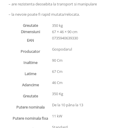
– are rezistenta deosebita la transport si manipulare
– la nevoie poate fi rapid mutata/relocata.
Greutate
350 kg
Dimensiuni
67 × 46 × 90 cm
0735940639330
EAN
Gospodarul
Producator
90 Cm
Inaltime
67 Cm
Latime
46 Cm
Adancime
350 Kg
Greutate
De la 10 pâna la 13
Putere nominala
11 kW
Putere nominala fixa
Standard