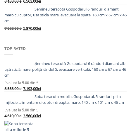
Prețul
Prețul
8.138,00
lei
6.563,00
lei
7.298,00lei.
inițial
curent
Semineu teracota Gospodarul 6 randuri diamant
a
este:
maro cu cuptor, usa sticla mare, evacuare la spate, 160 cm x 67 cm x 46
fost:
6.563,00lei.
cm
8.138,00lei.
Prețul
Prețul
7.088,00
lei
5.870,00
lei
inițial
curent
a
este:
fost:
5.870,00lei.
TOP RATED
7.088,00lei.
Șemineu teracotă Gospodarul 6 rânduri diamant alb,
ușă sticlă mare, poliță rândul 5, evacuare verticală, 160 cm x 67 cm x 46
cm
Evaluat la
5.00
din 5
Prețul
Prețul
8.558,00
lei
7.193,00
lei
inițial
curent
Soba teracota mobila, Gospodarul, 5 randuri, plita
a
este:
mijlocie, alimentare si cuptor dreapta, maro, 140 cm x 101 cm x 46 cm
fost:
7.193,00lei.
Evaluat la
5.00
din 5
8.558,00lei.
Prețul
Prețul
4.610,00
lei
3.560,00
lei
inițial
curent
a
este: