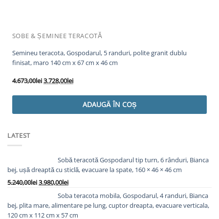
SOBE & ȘEMINEE TERACOTĂ
Semineu teracota, Gospodarul, 5 randuri, polite granit dublu
finisat, maro 140 cm x 67 cm x 46 cm
Prețul
Prețul
4.673,00
lei
3.728,00
lei
inițial
curent
a
este:
ADAUGĂ ÎN COȘ
fost:
3.728,00lei.
4.673,00lei.
LATEST
Sobă teracotă Gospodarul tip turn, 6 rânduri, Bianca
bej, ușă dreaptă cu sticlă, evacuare la spate, 160 × 46 × 46 cm
Prețul
Prețul
5.240,00
lei
3.980,00
lei
inițial
curent
Soba teracota mobila, Gospodarul, 4 randuri, Bianca
a
este:
bej, plita mare, alimentare pe lung, cuptor dreapta, evacuare verticala,
fost:
3.980,00lei.
120 cm x 112 cm x 57 cm