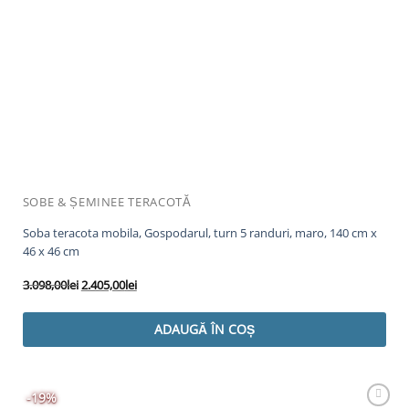
SOBE & ȘEMINEE TERACOTĂ
Soba teracota mobila, Gospodarul, turn 5 randuri, maro, 140 cm x
46 x 46 cm
Prețul
Prețul
3.098,00
lei
2.405,00
lei
inițial
curent
a
este:
ADAUGĂ ÎN COȘ
fost:
2.405,00lei.
3.098,00lei.
-19%