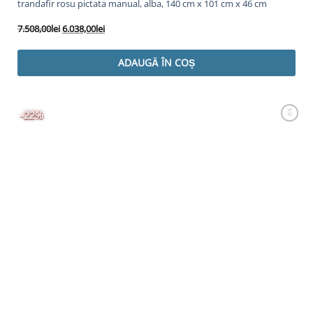
trandafir rosu pictata manual, alba, 140 cm x 101 cm x 46 cm
Prețul
Prețul
7.508,00
lei
6.038,00
lei
inițial
curent
a
este:
ADAUGĂ ÎN COȘ
fost:
6.038,00lei.
7.508,00lei.
-22%
Adaugă
Favorit