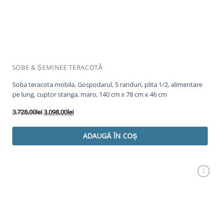
SOBE & ȘEMINEE TERACOTĂ
Soba teracota mobila, Gospodarul, 5 randuri, plita 1/2, alimentare
pe lung, cuptor stanga, maro, 140 cm x 78 cm x 46 cm
Prețul
Prețul
3.728,00
lei
3.098,00
lei
inițial
curent
a
este:
ADAUGĂ ÎN COȘ
fost:
3.098,00lei.
3.728,00lei.
Adaugă
Favorit