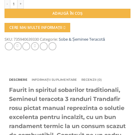
Cantitate Semineu teracota, Gospodarul, 3 randuri, usa sticla mare, evacuare v
ADAUGĂ ÎN COȘ
CERE MAI MULTE INFORMAȚII
SKU:
735940639330
Categorie:
Sobe & Șeminee Teracotă
DESCRIERE
INFORMAȚII SUPLIMENTARE
RECENZII (0)
Faurit in spiritul sobarilor traditionali,
Semineul teracota 3 randuri Trandafir
rosu pictat manual reprezinta o solutie
excelenta pentru incalzit, cu un bun
randament termic la un consum scazut