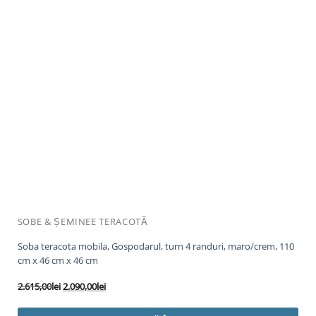
SOBE & ȘEMINEE TERACOTĂ
Soba teracota mobila, Gospodarul, turn 4 randuri, maro/crem, 110
cm x 46 cm x 46 cm
Prețul
Prețul
2.615,00
lei
2.090,00
lei
inițial
curent
a
este: