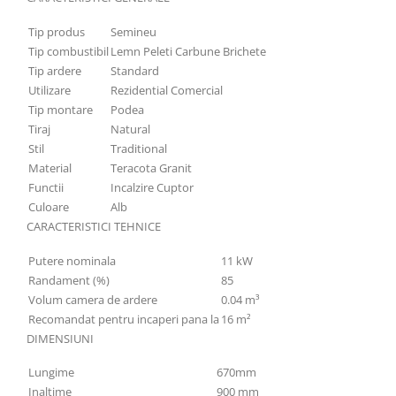
Tip produs
Semineu
Tip combustibil
Lemn Peleti Carbune Brichete
Tip ardere
Standard
Utilizare
Rezidential Comercial
Tip montare
Podea
Tiraj
Natural
Stil
Traditional
Material
Teracota Granit
Functii
Incalzire Cuptor
Culoare
Alb
CARACTERISTICI TEHNICE
Putere nominala
11 kW
Randament (%)
85
Volum camera de ardere
0.04 m³
Recomandat pentru incaperi pana la
16 m²
DIMENSIUNI
Lungime
670mm
Inaltime
900 mm