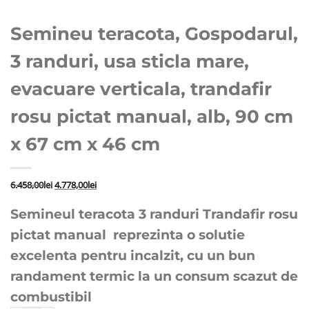
Semineu teracota, Gospodarul,
3 randuri, usa sticla mare,
evacuare verticala, trandafir
rosu pictat manual, alb, 90 cm
x 67 cm x 46 cm
Prețul
Prețul
6.458,00
lei
4.778,00
lei
inițial
curent
Semineul teracota 3 randuri Trandafir rosu
a
este:
fost:
4.778,00lei.
pictat manual reprezinta o solutie
6.458,00lei.
excelenta pentru incalzit, cu un bun
randament termic la un consum scazut de
combustibil