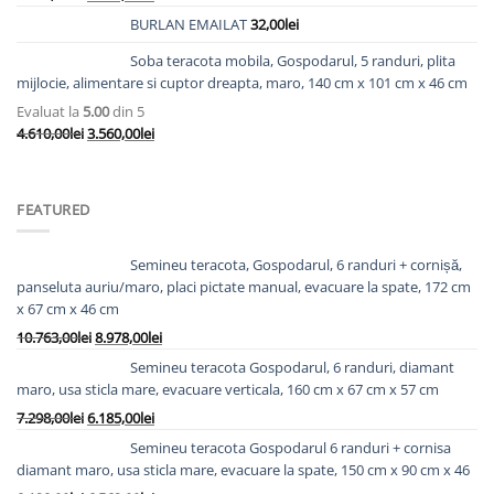
inițial
curent
BURLAN EMAILAT
32,00
lei
a
este:
fost:
2.825,00lei.
Soba teracota mobila, Gospodarul, 5 randuri, plita
3.623,00lei.
mijlocie, alimentare si cuptor dreapta, maro, 140 cm x 101 cm x 46 cm
Evaluat la
5.00
din 5
Prețul
Prețul
4.610,00
lei
3.560,00
lei
inițial
curent
a
este:
fost:
3.560,00lei.
FEATURED
4.610,00lei.
Semineu teracota, Gospodarul, 6 randuri + cornișă,
panseluta auriu/maro, placi pictate manual, evacuare la spate, 172 cm
x 67 cm x 46 cm
Prețul
Prețul
10.763,00
lei
8.978,00
lei
inițial
curent
Semineu teracota Gospodarul, 6 randuri, diamant
a
este:
maro, usa sticla mare, evacuare verticala, 160 cm x 67 cm x 57 cm
fost:
8.978,00lei.
Prețul
Prețul
7.298,00
lei
6.185,00
lei
10.763,00lei.
inițial
curent
Semineu teracota Gospodarul 6 randuri + cornisa
a
este:
diamant maro, usa sticla mare, evacuare la spate, 150 cm x 90 cm x 46
fost:
6.185,00lei.