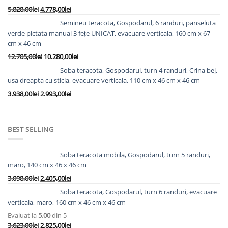
5.240,00lei.
Prețul
Prețul
5.828,00
lei
4.778,00
lei
inițial
curent
Semineu teracota, Gospodarul, 6 randuri, panseluta
a
este:
verde pictata manual 3 fețe UNICAT, evacuare verticala, 160 cm x 67
fost:
4.778,00lei.
cm x 46 cm
5.828,00lei.
Prețul
Prețul
12.705,00
lei
10.280,00
lei
inițial
curent
Soba teracota, Gospodarul, turn 4 randuri, Crina bej,
a
este:
usa dreapta cu sticla, evacuare verticala, 110 cm x 46 cm x 46 cm
fost:
10.280,00lei.
Prețul
Prețul
3.938,00
lei
2.993,00
lei
12.705,00lei.
inițial
curent
a
este:
fost:
2.993,00lei.
BEST SELLING
3.938,00lei.
Soba teracota mobila, Gospodarul, turn 5 randuri,
maro, 140 cm x 46 x 46 cm
Prețul
Prețul
3.098,00
lei
2.405,00
lei
inițial
curent
Soba teracota, Gospodarul, turn 6 randuri, evacuare
a
este:
verticala, maro, 160 cm x 46 cm x 46 cm
fost:
2.405,00lei.
Evaluat la
5.00
din 5
3.098,00lei.
Prețul
Prețul
3.623,00
lei
2.825,00
lei