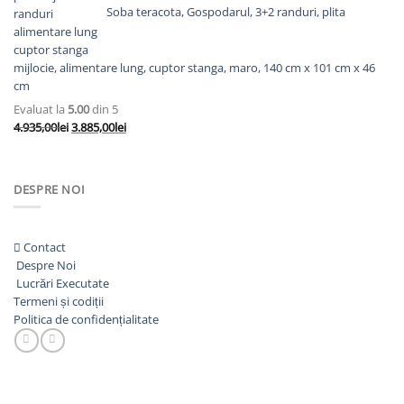
fost:
3.560,00lei.
Soba teracota, Gospodarul, 3+2 randuri, plita
4.610,00lei.
mijlocie, alimentare lung, cuptor stanga, maro, 140 cm x 101 cm x 46
cm
Evaluat la
5.00
din 5
Prețul
Prețul
4.935,00
lei
3.885,00
lei
inițial
curent
a
este:
fost:
3.885,00lei.
DESPRE NOI
4.935,00lei.
Contact
Despre Noi
Lucrări Executate
Termeni și codiții
Politica de confidențialitate