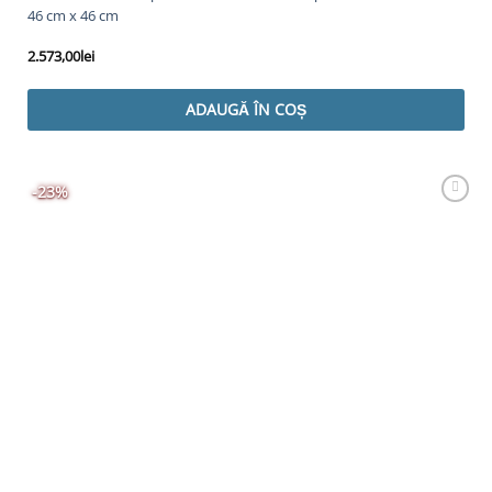
46 cm x 46 cm
2.573,00
lei
ADAUGĂ ÎN COȘ
-23%
Adaugă
Favorit