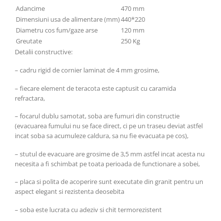
Adancime
470 mm
Dimensiuni usa de alimentare (mm)
440*220
Diametru cos fum/gaze arse
120 mm
Greutate
250 Kg
Detalii constructive:
– cadru rigid de cornier laminat de 4 mm grosime,
– fiecare element de teracota este captusit cu caramida
refractara,
– focarul dublu samotat, soba are fumuri din constructie
(evacuarea fumului nu se face direct, ci pe un traseu deviat astfel
incat soba sa acumuleze caldura, sa nu fie evacuata pe cos),
– stutul de evacuare are grosime de 3,5 mm astfel incat acesta nu
necesita a fi schimbat pe toata perioada de functionare a sobei,
– placa si polita de acoperire sunt executate din granit pentru un
aspect elegant si rezistenta deosebita
– soba este lucrata cu adeziv si chit termorezistent