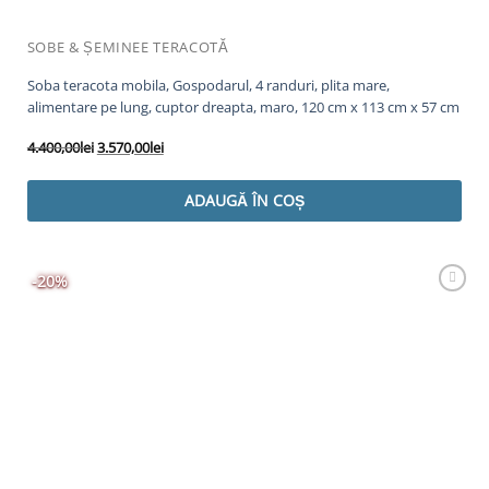
SOBE & ȘEMINEE TERACOTĂ
Soba teracota mobila, Gospodarul, 4 randuri, plita mare,
alimentare pe lung, cuptor dreapta, maro, 120 cm x 113 cm x 57 cm
Prețul
Prețul
4.400,00
lei
3.570,00
lei
inițial
curent
a
este:
ADAUGĂ ÎN COȘ
fost:
3.570,00lei.
4.400,00lei.
-20%
Adaugă
Favorit