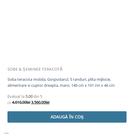
SOBE & ȘEMINEE TERACOTĂ
Soba teracota mobila, Gospodarul, 5 randuri, plita mijlocie,
alimentare si cuptor dreapta, maro, 140 cm x 101 cm x 46 cm
Evaluat la
5.00
din 5
Prețul
Prețul
4.610,00
lei
3.560,00
lei
(3)
inițial
curent
a
este:
ADAUGĂ ÎN COȘ
fost:
3.560,00lei.
4.610,00lei.