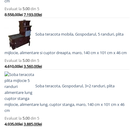
cm
Evaluat la
5.00
din 5
Prețul
Prețul
8.558,00
lei
7.193,00
lei
inițial
curent
a
este:
fost:
7.193,00lei.
Soba teracota mobila, Gospodarul, 5 randuri, plita
8.558,00lei.
mijlocie, alimentare si cuptor dreapta, maro, 140 cm x 101 cm x 46 cm
Evaluat la
5.00
din 5
Prețul
Prețul
4.610,00
lei
3.560,00
lei
inițial
curent
a
este:
fost:
3.560,00lei.
Soba teracota, Gospodarul, 3+2 randuri, plita
4.610,00lei.
mijlocie, alimentare lung, cuptor stanga, maro, 140 cm x 101 cm x 46
cm
Evaluat la
5.00
din 5
Prețul
Prețul
4.935,00
lei
3.885,00
lei
inițial
curent