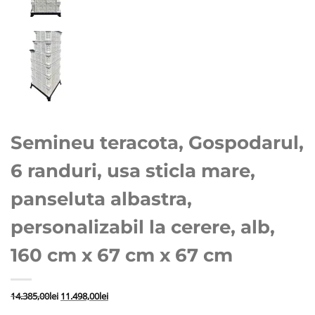
Semineu teracota, Gospodarul,
6 randuri, usa sticla mare,
panseluta albastra,
personalizabil la cerere, alb,
160 cm x 67 cm x 67 cm
Prețul
Prețul
14.385,00
lei
11.498,00
lei
inițial
curent