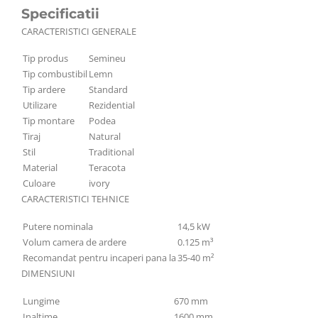
Specificatii
CARACTERISTICI GENERALE
Tip produs
Semineu
Tip combustibil
Lemn
Tip ardere
Standard
Utilizare
Rezidential
Tip montare
Podea
Tiraj
Natural
Stil
Traditional
Material
Teracota
Culoare
ivory
CARACTERISTICI TEHNICE
Putere nominala
14,5 kW
Volum camera de ardere
0.125 m³
Recomandat pentru incaperi pana la
35-40 m²
DIMENSIUNI
Lungime
670 mm
Inaltime
1600 mm