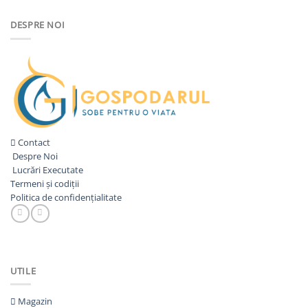
a
este:
fost:
3.885,00lei.
DESPRE NOI
4.935,00lei.
Contact
Despre Noi
Lucrări Executate
Termeni și codiții
Politica de confidențialitate
UTILE
Magazin