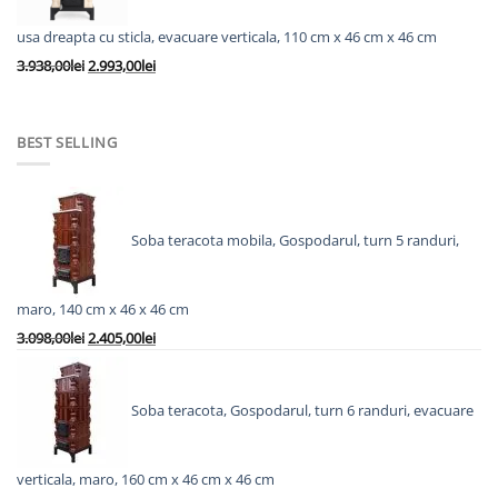
usa dreapta cu sticla, evacuare verticala, 110 cm x 46 cm x 46 cm
Prețul
Prețul
3.938,00
lei
2.993,00
lei
inițial
curent
a
este:
fost:
2.993,00lei.
BEST SELLING
3.938,00lei.
Soba teracota mobila, Gospodarul, turn 5 randuri,
maro, 140 cm x 46 x 46 cm
Prețul
Prețul
3.098,00
lei
2.405,00
lei
inițial
curent
a
este:
fost:
2.405,00lei.
Soba teracota, Gospodarul, turn 6 randuri, evacuare
3.098,00lei.
verticala, maro, 160 cm x 46 cm x 46 cm