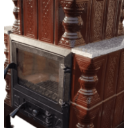
SOBE & ȘEMINEE TERACOTĂ
Șemineu teracotă mobil, Gospodarul, 3 randuri, ușa sticlă mare,