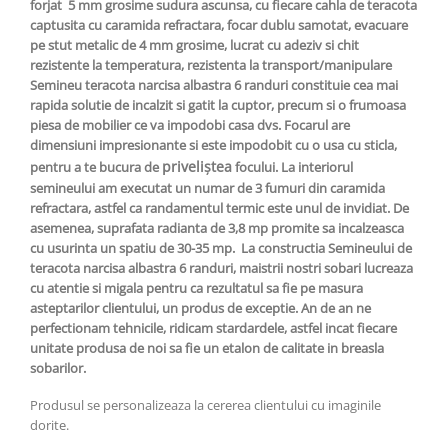
forjat 5 mm grosime sudura ascunsa, cu fiecare cahla de teracota
captusita cu caramida refractara, focar dublu samotat, evacuare
pe stut metalic de 4 mm grosime, lucrat cu adeziv si chit
rezistente la temperatura, rezistenta la transport/manipulare
Semineu teracota narcisa albastra 6 randuri constituie cea mai
rapida solutie de incalzit si gatit la cuptor, precum si o frumoasa
piesa de mobilier ce va impodobi casa dvs. Focarul are
dimensiuni impresionante si este impodobit cu o usa cu sticla,
priveliștea
pentru a te bucura de
focului. La interiorul
semineului am executat un numar de 3 fumuri din caramida
refractara, astfel ca randamentul termic este unul de invidiat. De
asemenea, suprafata radianta de 3,8 mp promite sa incalzeasca
cu usurinta un spatiu de 30-35 mp. La constructia Semineului de
teracota narcisa albastra 6 randuri, maistrii nostri sobari lucreaza
cu atentie si migala pentru ca rezultatul sa fie pe masura
asteptarilor clientului, un produs de exceptie. An de an ne
perfectionam tehnicile, ridicam stardardele, astfel incat fiecare
unitate produsa de noi sa fie un etalon de calitate in breasla
sobarilor.
Produsul se personalizeaza la cererea clientului cu imaginile
dorite.