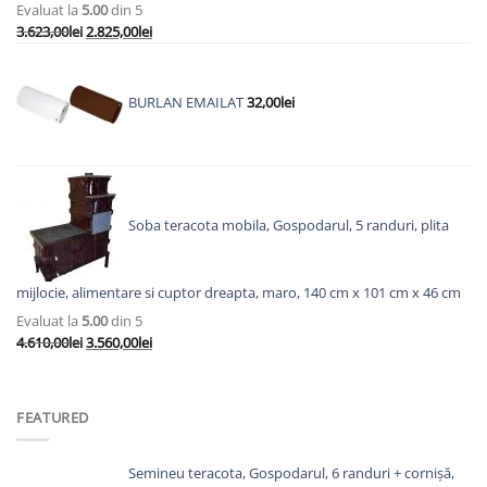
Evaluat la
5.00
din 5
Prețul
Prețul
3.623,00
lei
2.825,00
lei
inițial
curent
a
este:
fost:
2.825,00lei.
BURLAN EMAILAT
32,00
lei
3.623,00lei.
Soba teracota mobila, Gospodarul, 5 randuri, plita
mijlocie, alimentare si cuptor dreapta, maro, 140 cm x 101 cm x 46 cm
Evaluat la
5.00
din 5
Prețul
Prețul
4.610,00
lei
3.560,00
lei
inițial
curent
a
este:
fost:
3.560,00lei.
FEATURED
4.610,00lei.
Semineu teracota, Gospodarul, 6 randuri + cornișă,