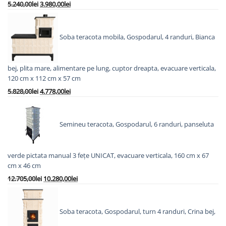
Prețul
Prețul
5.240,00
lei
3.980,00
lei
inițial
curent
a
este:
fost:
3.980,00lei.
Soba teracota mobila, Gospodarul, 4 randuri, Bianca
5.240,00lei.
bej, plita mare, alimentare pe lung, cuptor dreapta, evacuare verticala,
120 cm x 112 cm x 57 cm
Prețul
Prețul
5.828,00
lei
4.778,00
lei
inițial
curent
a
este:
fost:
4.778,00lei.
Semineu teracota, Gospodarul, 6 randuri, panseluta
5.828,00lei.
verde pictata manual 3 fețe UNICAT, evacuare verticala, 160 cm x 67
cm x 46 cm
Prețul
Prețul
12.705,00
lei
10.280,00
lei
inițial
curent
a
este:
fost:
10.280,00lei.
Soba teracota, Gospodarul, turn 4 randuri, Crina bej,
12.705,00lei.