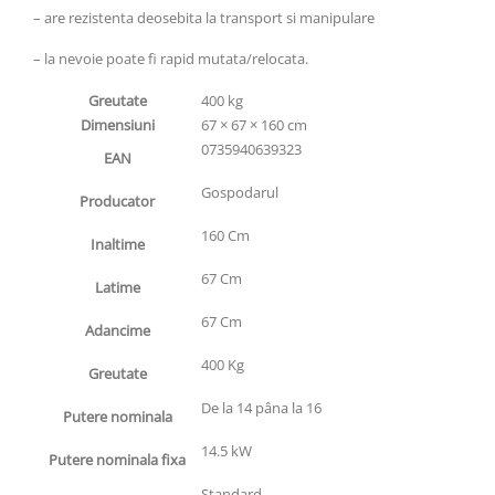
– are rezistenta deosebita la transport si manipulare
– la nevoie poate fi rapid mutata/relocata.
Greutate
400 kg
Dimensiuni
67 × 67 × 160 cm
0735940639323
EAN
Gospodarul
Producator
160 Cm
Inaltime
67 Cm
Latime
67 Cm
Adancime
400 Kg
Greutate
De la 14 pâna la 16
Putere nominala
14.5 kW
Putere nominala fixa
Standard