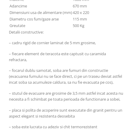
Adancime
670 mm
Dimensiuni usa de alimentare (mm)
420 x 220
Diametru cos fum/gaze arse
115 mm
Greutate
500 Kg
Detalii constructive:
– cadru rigid de cornier laminat de 5 mm grosime,
– fiecare element de teracota este captusit cu caramida
refractara,
– focarul dublu samotat, soba are fumuri din constructie
(evacuarea fumului nu se face direct, ci pe un traseu deviat astfel
incat soba sa acumuleze caldura, sa nu fie evacuata pe cos),
– stutul de evacuare are grosime de 3,5 mm astfel incat acesta nu
necesita a fi schimbat pe toata perioada de functionare a sobei,
– placa si polita de acoperire sunt executate din granit pentru un
aspect elegant si rezistenta deosebita
– soba este lucrata cu adeziv si chit termorezistent