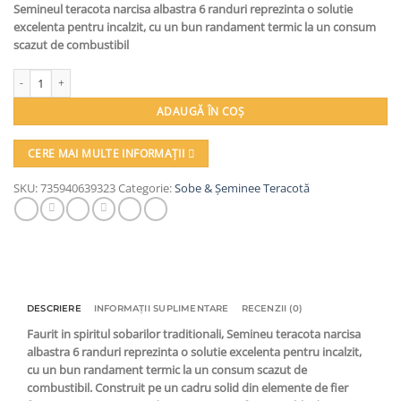
Semineul teracota narcisa albastra 6 randuri reprezinta o solutie
a
este:
excelenta pentru incalzit, cu un bun randament termic la un consum
fost:
11.498,00lei.
scazut de combustibil
14.385,00lei.
Cantitate Semineu teracota, Gospodarul, 6 randuri, usa sticla mare, panseluta 
ADAUGĂ ÎN COȘ
CERE MAI MULTE INFORMAȚII
SKU:
735940639323
Categorie:
Sobe & Șeminee Teracotă
DESCRIERE
INFORMAȚII SUPLIMENTARE
RECENZII (0)
Faurit in spiritul sobarilor traditionali, Semineu teracota narcisa
albastra 6 randuri reprezinta o solutie excelenta pentru incalzit,
cu un bun randament termic la un consum scazut de
combustibil. Construit pe un cadru solid din elemente de fier