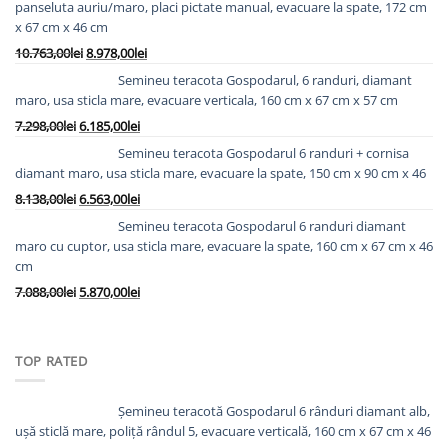
panseluta auriu/maro, placi pictate manual, evacuare la spate, 172 cm
x 67 cm x 46 cm
Prețul
Prețul
10.763,00
lei
8.978,00
lei
inițial
curent
Semineu teracota Gospodarul, 6 randuri, diamant
a
este:
maro, usa sticla mare, evacuare verticala, 160 cm x 67 cm x 57 cm
fost:
8.978,00lei.
Prețul
Prețul
7.298,00
lei
6.185,00
lei
10.763,00lei.
inițial
curent
Semineu teracota Gospodarul 6 randuri + cornisa
a
este:
diamant maro, usa sticla mare, evacuare la spate, 150 cm x 90 cm x 46
fost:
6.185,00lei.
Prețul
Prețul
8.138,00
lei
6.563,00
lei
7.298,00lei.
inițial
curent
Semineu teracota Gospodarul 6 randuri diamant
a
este:
maro cu cuptor, usa sticla mare, evacuare la spate, 160 cm x 67 cm x 46
fost:
6.563,00lei.
cm
8.138,00lei.
Prețul
Prețul
7.088,00
lei
5.870,00
lei
inițial
curent
a
este:
fost:
5.870,00lei.
TOP RATED
7.088,00lei.
Șemineu teracotă Gospodarul 6 rânduri diamant alb,
ușă sticlă mare, poliță rândul 5, evacuare verticală, 160 cm x 67 cm x 46