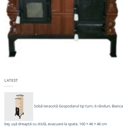
SOBE & ȘEMINEE TERACOTĂ
Soba teracota, Gospodarul, plita si cuptor sticla + kit montaj,
evacuare stanga, maro, 89 cm x 70 cm x 46 cm
Prețul
Prețul
3.140,00
lei
2.300,00
lei
inițial
curent
a
este:
ADAUGĂ ÎN COȘ
fost:
2.300,00lei.
3.140,00lei.
LATEST
Sobă teracotă Gospodarul tip turn, 6 rânduri, Bianca
bej, ușă dreaptă cu sticlă, evacuare la spate, 160 × 46 × 46 cm