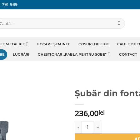
 791 989
aută
pă:
NEE METALICE
FOCARE ȘEMINEE
COȘURI DE FUM
CAHLE DE 
BE
LUCRĂRI
CHESTIONAR „RABLA PENTRU SOBE”
CONTACT
Șubăr din font
Adaugă
236,00
Favorit
lei
Cantitate Șubăr din fontă 160x
A